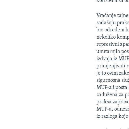
korištena za o
Vraćanje tajne
sadašnju praks
bio određeni k
nekoliko kompo
represivni apa
unutarnjih pos
izdvaja iz MUP
primjenjivati r
je to ovim za
sigurnosna služ
MUP-a i postal
zadužena za po
praksa zapravo
MUP-a, odnosno
iz razloga koje