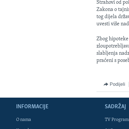
Strahovi od pol
Zakona o tajni
tog dijela drž
uvesti više n
Zbog hipoteke 
zloupotrebljav
slabljenja nadz
praćeni s pos
Podijeli
INFORMACIJE
SADRŽAJ
Learning English
O nama
TV Program