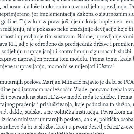
, odnosno, da loše funkcionira u ovom dijelu upravljanja. D
neprimjereno, jer implementacija Zakona o sigurnosnim sl
 godine. Taj zakon zapravo još nije do kraja implementira
 mišljenju, nije pokazao neke značajnije devijacije koje bi
urnost i upravljanje tim sustavom. Naime, upravljanje sa
stava RH, gdje je određeno da predsjednik države i premijer
 sudjeluju u upravljanju i kontroliranju sigurnosnih službi.
 zapravo napravljen prema tom modelu. Prema tome, kada b
jene u upravljanju, morao bi se mijenjati i Ustav."
unutarnjih poslova Marijan Mlinarić najavio je da bi se POA,
odine pod izravnom nadležnošću Vlade, ponovno trebala vrat
či i povratak na stari HDZ-ov model rada te službe. Prema
tajnog praćenja i prisluškivanja, koje poduzima ta služba,
d, dakle, sudska, a ne politička institucija. Povratkom na s
izricao ministar unutarnjih poslova, dakle, politička osoba
 strahove da bi ta služba, kao i u prvom desetljeću HDZ-ove v