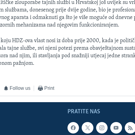
itičke zlouporabe tajnih službi u Hrvatskoj još uvijek su vr
m službama, donesenog prije dvije godine, bio je profesiona
avnog aparata i odmaknuti ga što je više moguće od dnevne p
adzornih mehanizama nad njegovim funkcioniranjem.
koju HDZ-ova vlast nosi iz doba prije 2000, kada je politič
ala tajne službe, svi njeni potezi prema obavještajnom sust
ora nad njim, ili stavljanja pod snažniji utjecaj jedne stran
ebnom pažnjom.
Follow us
Print
PRATITE NAS