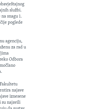
obavještajnog
jnih službi.
 na snagu 1.
ačije poglede
nu agenciju,
uženu za rad u
Njima
 preko Odbora
edmočlano
a.
 Fakultetu
entira najave
najave iznesene
 su najavili
uju da sustav