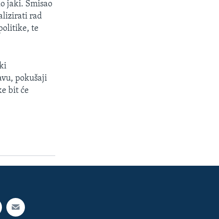
lo jaki. Smisao
lizirati rad
olitike, te
ki
avu, pokušaji
ke bit će