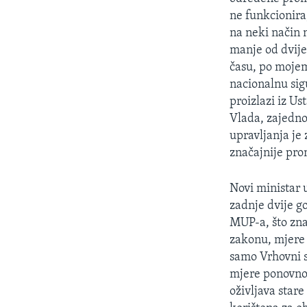
ne funkcionira
na neki način 
manje od dvije
času, po mojem
nacionalnu sig
proizlazi iz U
Vlada, zajedno
upravljanja je
značajnije prom
Novi ministar 
zadnje dvije g
MUP-a, što zna
zakonu, mjere 
samo Vrhovni su
mjere ponovno 
oživljava stare