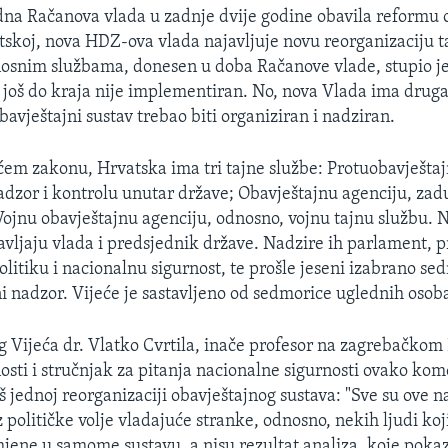
dna Račanova vlada u zadnje dvije godine obavila reformu 
tskoj, nova HDZ-ova vlada najavljuje novu reorganizaciju ta
osnim službama, donesen u doba Račanove vlade, stupio je
i još do kraja nije implementiran. No, nova Vlada ima drug
bavještajni sustav trebao biti organiziran i nadziran.
em zakonu, Hrvatska ima tri tajne službe: Protuobavještaj
dzor i kontrolu unutar države; Obavještajnu agenciju, zad
Vojnu obavještajnu agenciju, odnosno, vojnu tajnu službu. 
avljaju vlada i predsjednik države. Nadzire ih parlament,
olitiku i nacionalnu sigurnost, te prošle jeseni izabrano s
ni nadzor. Vijeće je sastavljeno od sedmorice uglednih osob
g Vijeća dr. Vlatko Cvrtila, inače profesor na zagrebačkom
nosti i stručnjak za pitanja nacionalne sigurnosti ovako kom
oš jednoj reorganizaciji obavještajnog sustava: "Sve su ove 
 političke volje vladajuće stranke, odnosno, nekih ljudi koji
ene u samome sustavu, a nisu rezultat analiza, koje pokaz