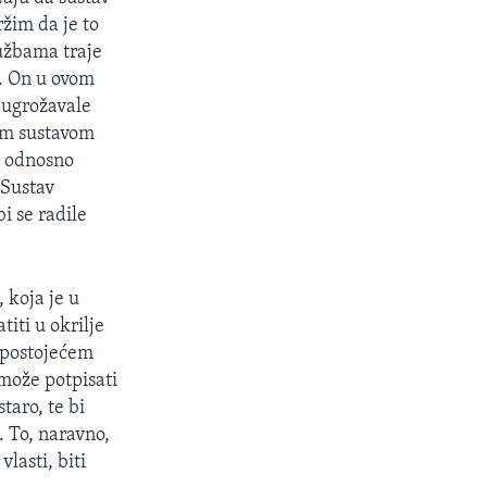
ržim da je to
užbama traje
n. On u ovom
 ugrožavale
mim sustavom
, odnosno
 Sustav
i se radile
 koja je u
iti u okrilje
 postojećem
 može potpisati
taro, te bi
. To, naravno,
lasti, biti