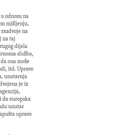
d u odnosu na
om mišljenju,
 razdvoje na
 na taj
drugog dijela
urnosna služba,
, da ona može
udi, itd. Upravo
a, unutarnja
dvojena je iz
agencija,
i da europska
budu unutar
napušta upravo