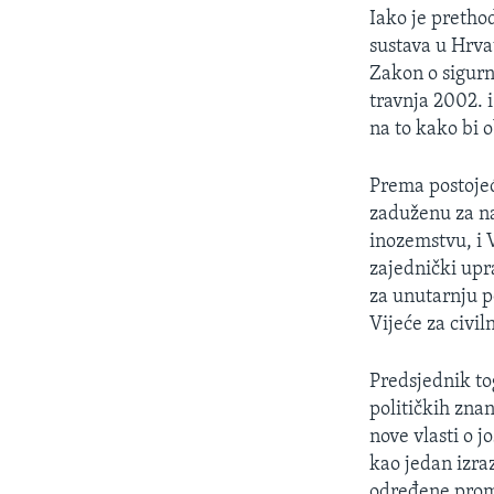
MAGAZIN
Iako je pretho
O GLASU AMERIKE
sustava u Hrva
Zakon o sigurn
travnja 2002. 
na to kako bi o
Prema postojeć
zaduženu za na
inozemstvu, i 
zajednički upr
za unutarnju p
Vijeće za civil
Predsjednik to
političkih zna
nove vlasti o j
kao jedan izraz
određene promj