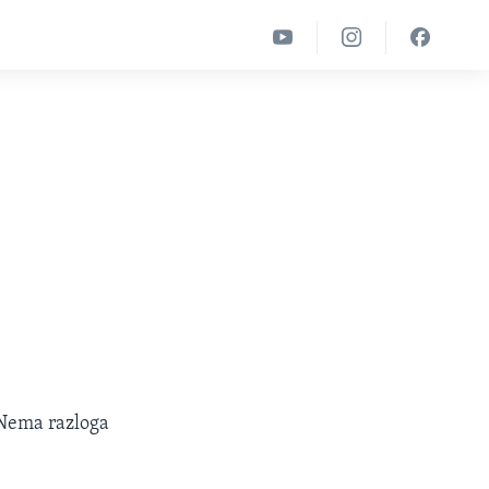
-
 "Nema razloga