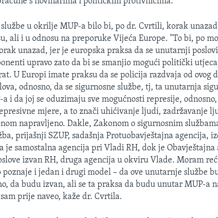
bračune s novinarima i političkim protivnicima.
 službe u okrilje MUP-a bilo bi, po dr. Cvrtili, korak unaza
u, ali i u odnosu na preporuke Vijeća Europe. "To bi, po m
orak unazad, jer je europska praksa da se unutarnji poslovi
nenti upravo zato da bi se smanjio mogući politički utjecaj
rat. U Europi imate praksu da se policija razdvaja od ovog 
lova, odnosno, da se sigurnosne službe, tj, ta unutarnja sig
-a i da joj se oduzimaju sve mogućnosti represije, odnosno
epresivne mjere, a to znači uhićivanje ljudi, zadržavanje lj
konom napravljeno. Dakle, Zakonom o sigurnosnim službam
ba, prijašnji SZUP, sadašnja Protuobavještajna agencija, iz
a je samostalna agencija pri Vladi RH, dok je Obavještajna 
slove izvan RH, druga agencija u okviru Vlade. Moram reć
 poznaje i jedan i drugi model – da ove unutarnje službe 
, da budu izvan, ali se ta praksa da budu unutar MUP-a 
 sam prije naveo, kaže dr. Cvrtila.