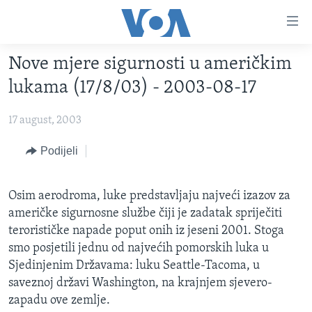
Linkovi
Pređi
na
Nove mjere sigurnosti u američkim
glavni
TV PROGRAM
sadržaj
lukama (17/8/03) - 2003-08-17
VIDEO
Pređi
na
17 august, 2003
FOTOGRAFIJE DANA
glavnu
VIJESTI
Podijeli
navigaciju
Idi
NAUKA I TEHNOLOGIJA
SJEDINJENE AMERIČKE DRŽAVE
na
Osim aerodroma, luke predstavljaju najveći izazov za
SPECIJALNI PROJEKTI
BOSNA I HERCEGOVINA
pretragu
američke sigurnosne službe čiji je zadatak spriječiti
KORUPCIJA
SVIJET
terorističke napade poput onih iz jeseni 2001. Stoga
smo posjetili jednu od najvećih pomorskih luka u
SLOBODA MEDIJA
Sjedinjenim Državama: luku Seattle-Tacoma, u
ŽENSKA STRANA
saveznoj državi Washington, na krajnjem sjevero-
IZBJEGLIČKA STRANA
zapadu ove zemlje.