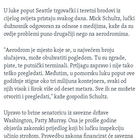
MAGAZIN
U luke poput Seattle trgovački i teretni brodovi iz
O GLASU AMERIKE
cijelog svijeta pristaju svakog dana. Mick Schultz, lučki
dužnosnik odgovoran za odnose s medijima, kaže da su
Learning English
ovdje problemi puno drugačiji nego na aerodromima.
"Aerodrom je mjesto koje se, u najvećem broju
PRATITE NAS
slučajeva, može obuhvatiti pogledom. Tu su zgrade,
piste, te putnički terminali. Prtljagu zapravo i nije tako
teško pregledati. Međutim, u pomorsku luku poput ove
Jezici
godišnje stigne oko tri milijuna kontejnera, svaki od
njih visok i širok više od deset metara. Sve ih ne možete
otvoriti i pregledati," kaže gospodin Schultz.
Upravo to brine senatoricu iz savezne države
Washington, Patty Murray. Ona je prošle godine
objavila zakonski prijedlog koji bi lučku inspekciju
učinio strožom. Provedbu zakona financirat će savezna