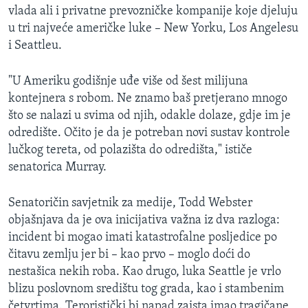
vlada ali i privatne prevozničke kompanije koje djeluju
u tri najveće američke luke – New Yorku, Los Angelesu
i Seattleu.
"U Ameriku godišnje uđe više od šest milijuna
kontejnera s robom. Ne znamo baš pretjerano mnogo
što se nalazi u svima od njih, odakle dolaze, gdje im je
odredište. Očito je da je potreban novi sustav kontrole
lučkog tereta, od polazišta do odredišta," ističe
senatorica Murray.
Senatoričin savjetnik za medije, Todd Webster
objašnjava da je ova inicijativa važna iz dva razloga:
incident bi mogao imati katastrofalne posljedice po
čitavu zemlju jer bi – kao prvo – moglo doći do
nestašica nekih roba. Kao drugo, luka Seattle je vrlo
blizu poslovnom središtu tog grada, kao i stambenim
četvrtima. Teroristički bi napad zaista imao tragičane