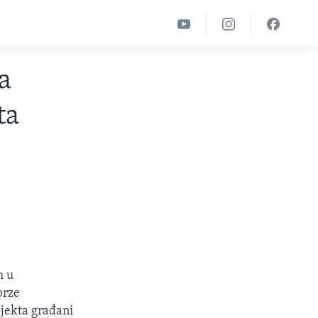
a
ta
h u
brze
ojekta građani