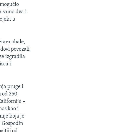
 omogućio
a samo dva i
rojekt u
etara obale,
adovi povezali
e izgradila
sca i
nja pruge i
u od 350
alifornije –
nos kao i
nije koja je
a. Gospodin
itiji od