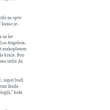
bilo za opće
" kazao je.
a za let
 Los Angelesa.
put zrakoplovom
ola kraće. Ron
sea ističe da
e, usput budi
evoza ikada
logiji," kaže