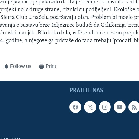
anje javnosti je pokazalo da dvije trećine stanovnika Calif
rojekt no, s druge strane, biznisi su podijeljeni. Ekološke 
e Sierra Club u načelu podržavaju plan. Problem bi moglo pr
javanja o sustavu brze željeznice budući da Californija tre
unski manjak. Bilo kako bilo, referendum o novom projek
. godine, a njegove ga pristaše do tada trebaju ‘prodati’ b
Follow us
Print
PRATITE NAS