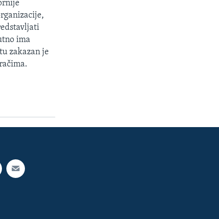
ornije
organizacije,
edstavljati
nutno ima
tu zakazan je
iračima.