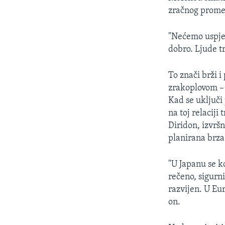
zračnog prome
"Nećemo uspjeti
dobro. Ljude tr
To znači brži i 
zrakoplovom – 
Kad se uključi
na toj relaciji
Diridon, izvršn
planirana brza 
"U Japanu se k
rečeno, sigurni
razvijen. U Eur
on.