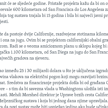
asnit će se sljedeće godine. Pristaše projekta kažu da bi on
revale 600 kilometara od San Francisca do Los Angelesa z
dnja tog sustava trajala bi 15 godina i bila bi najveći javni p
esti.
e da postoje dvije Californije, razdvojene stotinama kilom
i ona na jugu. Ovim bi se projektom californijski obalni gr
com. Radi se o veoma amicioznom planu u sklopu kojeg bi s
ačka 1.100 kilometara, od San Diega na jugu do San Franci
jvećih gradova na sjeveru.
ao između 25 i 30 milijardi dolara u što je uključena izgrad
ovina vlakova na električni pogon koji mogu razvijati brzin
at. Sredstva za financiranje projekta došla bi od građana C
re – s tim da bi savezna vlada u Washingtonu uložila isti iz
lasti. Mehdi Morshed direktor je Uprave brzih cesta Califor
 željezničkog sustava i koja bi jednog dana njime upravljal
 da novi sustav može biti uspješan jedino ako bude učinkov