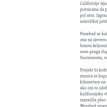
MAGAZIN
Californije izj
O GLASU AMERIKE
putnicima da p
pol sata. Izgra
američkoj povij
Ponekad se kaž
ona na sjeveru 
brzom željezni
nova pruga dug
Sacramenta, na
Projekt bi košt
stanica te kup
kilometara na s
ako oni to odob
kalifornijske v
razradila plan
Morshed smatra