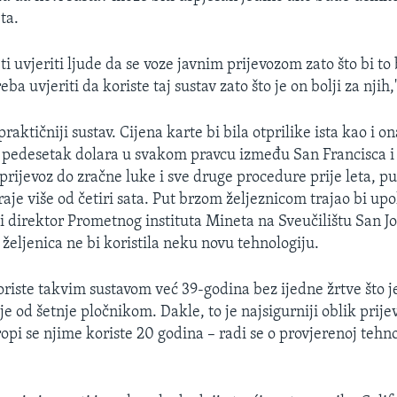
ta.
 uvjeriti ljude da se voze javnim prijevozom zato što bi to 
eba uvjeriti da koriste taj sustav zato što je on bolji za njih,
praktičniji sustav. Cijena karte bi bila otprilike ista kao i on
pedesetak dolara u svakom pravcu između San Francisca i
 prijevoz do zračne luke i sve druge procedure prije leta, 
 traje više od četiri sata. Put brzom željeznicom trajao bi up
i direktor Prometnog instituta Mineta na Sveučilištu San Jo
željenica ne bi koristila neku novu tehnologiju.
oriste takvim sustavom već 39-godina bez ijedne žrtve što j
je od šetnje pločnikom. Dakle, to je najsigurniji oblik prij
opi se njime koriste 20 godina – radi se o provjerenoj tehno