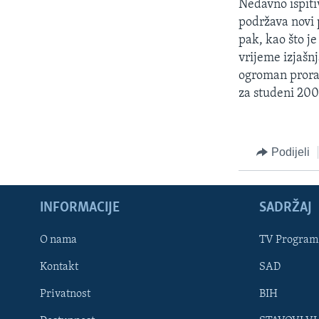
Nedavno ispitiv
podržava novi p
pak, kao što j
vrijeme izjašn
ogroman prorač
za studeni 2004
Podijeli
INFORMACIJE
SADRŽAJ
Learning English
O nama
TV Program
Kontakt
SAD
PRATITE NAS
Privatnost
BIH