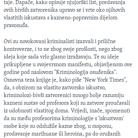
taje. Dapače, kako opisuje njujorški list, predavanja
MAGAZIN
ovih bivših zatvorenika upravo se i vrte oko njihovih
O GLASU AMERIKE
vlastitih iskustava s kazneno-popravnim dijelom
pravosuđa.
Learning English
Ovi su novokovani kriminalisti izazvali i prilične
kontroverze, i to ne zbog svoje prošlosti, nego zbog
PRATITE NAS
ideja koje sada vrlo glasno izražavaju. Te su ideje
prikupljene u svojevrsnom manifestu, objavljenom ove
godine pod naslovom "Kriminologija osuđenika".
Jezici
Osnovna teza knjige je, kako piše "New York Times",
da, s obzirom na vlastito zatvorsko iskustvo,
kriminolozi-bivši zatvorenici mnogo bolje razumiju
kazneni sustav od profesora koji su zatvore proučavali
iz udobnosti vlastitog doma. Vrijedi, inače, spomenuti
da su među profesorima kriminologije s 'iskustvom'
osobe koje su odslužile kazne zbog, u rasponu,
prodavanje marihuane ili heroina, pa do oružanih