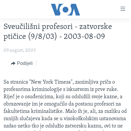
Linkovi
Pređi
na
Sveučilišni profesori - zatvorske
glavni
TV PROGRAM
sadržaj
ptičice (9/8/03) - 2003-08-09
VIDEO
Pređi
na
09 august, 2003
FOTOGRAFIJE DANA
glavnu
VIJESTI
Podijeli
navigaciju
Idi
NAUKA I TEHNOLOGIJA
SJEDINJENE AMERIČKE DRŽAVE
na
Sa stranica "New York Timesa", zanimljiva priča o
SPECIJALNI PROJEKTI
BOSNA I HERCEGOVINA
pretragu
profesorima kriminologije s iskustvom iz prve ruke.
KORUPCIJA
SVIJET
Riječ je o osuđenicima, koji su odslužili svoje kazne, a
obrazovanje im je omogućilo da postanu profesori na
SLOBODA MEDIJA
fakultetima kriminalistike. Malo ih je, ali, za razliku od
ŽENSKA STRANA
ranijih slučajeva kada se u visokoškolskim ustanovama
IZBJEGLIČKA STRANA
našao netko tko je odslužio zatvorsku kaznu, ovi to ne