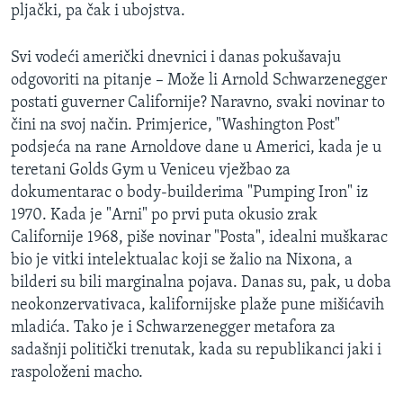
pljački, pa čak i ubojstva.
Svi vodeći američki dnevnici i danas pokušavaju
odgovoriti na pitanje – Može li Arnold Schwarzenegger
postati guverner Californije? Naravno, svaki novinar to
čini na svoj način. Primjerice, "Washington Post"
podsjeća na rane Arnoldove dane u Americi, kada je u
teretani Golds Gym u Veniceu vježbao za
dokumentarac o body-builderima "Pumping Iron" iz
1970. Kada je "Arni" po prvi puta okusio zrak
Californije 1968, piše novinar "Posta", idealni muškarac
bio je vitki intelektualac koji se žalio na Nixona, a
bilderi su bili marginalna pojava. Danas su, pak, u doba
neokonzervativaca, kalifornijske plaže pune mišićavih
mladića. Tako je i Schwarzenegger metafora za
sadašnji politički trenutak, kada su republikanci jaki i
raspoloženi macho.