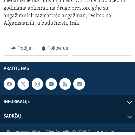
mehanizme usklađivanja i NATO i EU će u dolazećim
godinama aplicirati na druge prostore gdje su
angažirani ili razmatraju angažman, recimo na
Afganistan ili, u budućnosti, Irak.
Podijeli
Follow us
PRATITE NAS
INFORMACIJE
SADRŽAJ
Sva prava zadržana. Glas Amerike © 2026 Glas Amerike: