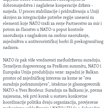
dobrosusjedstva i naglašene kooperacije država -
susjeda. U proces stabilizacije i pridruživanja u Uniji
skrojen za integracijske potrebe regije uneseni su
elementi koje NATO traži za svoje Partnerstvo za mir i
potom za članstvo u NATO-u poput kontrole
naoružanja s naglaskom na osobno naoružanje,
zajedništva u antiterorističkoj borbi ili prekograničnog
nadzora.
NATO će pak više vrednovati međudržavnu suradnju.
Temeljem dogovorenog na Praškom summitu, NATO i
Europska Unija produbljuju veze: zapadni je Balkan
prostor od zajedničkog interesa na kome se "ova
suradnja podrazumijeva", istaknuo je glasnogovornik
NATO-a Yves Brodeur. Suradnja na Balkanu je, prema
najavama, tek prvi korak u sustavu konkretne
koordinacije politika dvaju organizacija, provjerene