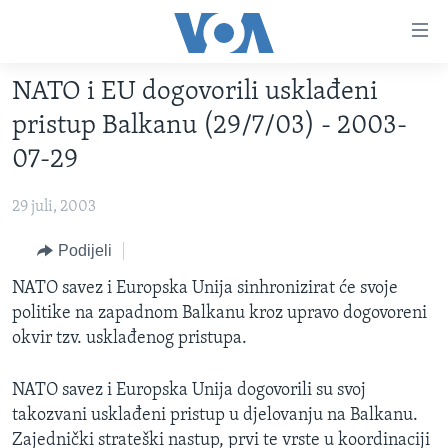
Linkovi
Pređi
na
NATO i EU dogovorili usklađeni
glavni
TV PROGRAM
sadržaj
pristup Balkanu (29/7/03) - 2003-
VIDEO
Pređi
07-29
na
FOTOGRAFIJE DANA
glavnu
29 juli, 2003
VIJESTI
navigaciju
Idi
NAUKA I TEHNOLOGIJA
Podijeli
SJEDINJENE AMERIČKE DRŽAVE
na
SPECIJALNI PROJEKTI
NATO savez i Europska Unija sinhronizirat će svoje
BOSNA I HERCEGOVINA
pretragu
politike na zapadnom Balkanu kroz upravo dogovoreni
KORUPCIJA
SVIJET
okvir tzv. usklađenog pristupa.
SLOBODA MEDIJA
NATO savez i Europska Unija dogovorili su svoj
ŽENSKA STRANA
takozvani usklađeni pristup u djelovanju na Balkanu.
IZBJEGLIČKA STRANA
Zajednički strateški nastup, prvi te vrste u koordinaciji