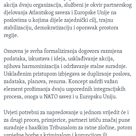
akcija dvaju organizacija, službeni je okvir partnerskog
MAGAZIN
djelovanja Atlantskog saveza i Europske Unije na
O GLASU AMERIKE
poslovima u kojima dijele zajednički cilj, trajnu
stabilizaciju, demokratizaciju i oporavak prostora
Learning English
regije.
PRATITE NAS
Osnovna je svrha formaliziranja dogovora razmjena
podataka, iskustava i ideja, usklađivanje akcija,
njihova harmoninizacija i održavanje stalne suradnje.
Usklađenim pristupom izbjegava se dupliranje poslova,
Jezici
zadataka, planova, resursa. Koncept sadrži važan
element prožimanja dvaju usporednih integracijskih
procesa, onoga u NATO savez i u Europsku Uniju.
Uvjeti potrebni za napredovanje u jednom vrijedit će i
za drugi proces, primjerice, partneri ističu značaj pune
suradnje s haaškim Tribunalom za ratne zločine, potom
uspješne borbe s kriminalom i korupcijom ili