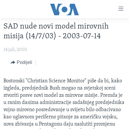
Linkovi
Pređi
na
SAD nude novi model mirovnih
glavni
TV PROGRAM
sadržaj
misija (14/7/03) - 2003-07-14
VIDEO
Pređi
na
14 juli, 2003
FOTOGRAFIJE DANA
glavnu
VIJESTI
Podijeli
navigaciju
Idi
NAUKA I TEHNOLOGIJA
SJEDINJENE AMERIČKE DRŽAVE
na
Bostonski "Christian Science Monitor" piše da bi, kako
SPECIJALNI PROJEKTI
BOSNA I HERCEGOVINA
pretragu
izgleda, predsjednik Bush mogao na svjetskoj sceni
KORUPCIJA
SVIJET
stvoriti posve novi model za mirovne misije. Premda je
u ranim danima administracije sadašnjeg predsjednika
SLOBODA MEDIJA
vojno mirovno posredovanje u svijetu bilo odbacivano
ŽENSKA STRANA
kao uglavnom periferno pitanje za američku vojsku,
IZBJEGLIČKA STRANA
nova zbivanja u Pentagonu daju naslutiti promjenu