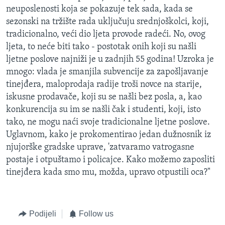
neuposlenosti koja se pokazuje tek sada, kada se
sezonski na tržište rada uključuju srednjoškolci, koji,
tradicionalno, veći dio ljeta provode radeći. No, ovog
ljeta, to neće biti tako - postotak onih koji su našli
ljetne poslove najniži je u zadnjih 55 godina! Uzroka je
mnogo: vlada je smanjila subvencije za zapošljavanje
tinejđera, maloprodaja radije troši novce na starije,
iskusne prodavače, koji su se našli bez posla, a, kao
konkurencija su im se našli čak i studenti, koji, isto
tako, ne mogu naći svoje tradicionalne ljetne poslove.
Uglavnom, kako je prokomentirao jedan dužnosnik iz
njujorške gradske uprave, 'zatvaramo vatrogasne
postaje i otpuštamo i policajce. Kako možemo zaposliti
tinejđera kada smo mu, možda, upravo otpustili oca?"
Podijeli
Follow us