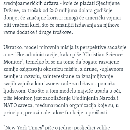
srednjoameričkih država - koje će plaćati Sjedinjene
Države, za trošak od 250 milijuna dolara godišnje
donijet će značajne koristi: mnogi će američki vojnici
biti vraćeni kući, što će smanjiti izdavanja za njihove
ratne dodatke i druge troškove.
Ukratko, model mirovnih misija iz perspektive sadašnje
američke administracije, kako piše "Christian Science
Monitor", temeljio bi se na tome da bogate razvijene
zemlje osigravaju okosnicu misije, a druge, -uglavnom
zemlje u razvoju, zainteresirane za iznajmljivanje
svojih vojnika kao izvor zarade za državu - pomažu
ljudstvom. Ono što u tom modelu najviše upada u oči,
piše Monitor, jest zaobilaženje Ujedinjenih Naroda i
NATO saveza, međunarodnih organizacija koje su, u
principu, preuzimale takve funkcije u prošlosti.
"New York Times" piše o jednoj posljedici velike