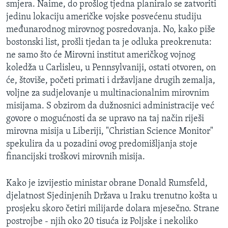
smjera. Naime, do prošlog tjedna planiralo se zatvoriti
MAGAZIN
jedinu lokaciju američke vojske posvećenu studiju
O GLASU AMERIKE
međunarodnog mirovnog posredovanja. No, kako piše
bostonski list, prošli tjedan ta je odluka preokrenuta:
Learning English
ne samo što će Mirovni institut američkog vojnog
koledža u Carlisleu, u Pennsylvaniji, ostati otvoren, on
će, štoviše, početi primati i državljane drugih zemalja,
PRATITE NAS
voljne za sudjelovanje u multinacionalnim mirovnim
misijama. S obzirom da dužnosnici administracije već
govore o mogućnosti da se upravo na taj način riješi
Jezici
mirovna misija u Liberiji, "Christian Science Monitor"
spekulira da u pozadini ovog predomišljanja stoje
financijski troškovi mirovnih misija.
Kako je izvijestio ministar obrane Donald Rumsfeld,
djelatnost Sjedinjenih Država u Iraku trenutno košta u
prosjeku skoro četiri milijarde dolara mjesečno. Strane
postrojbe - njih oko 20 tisuća iz Poljske i nekoliko