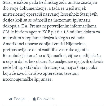
Stasi je nakon pada Berlinskog zida uništio značajan
dio svoje dokumentacije, a tada se u još uvijek
misterioznoj operaciji nazvanoj Rosenholz Stasijevih
dosjea koji su se odnosili na inozemnu špijunazu
dokopala CIA. Prema nepotvrdjenim informacijama
CIA je bivšem agentu KGB platila 1,5 milijun dolara za
mikrofilm s kopijama dosjea kojeg su od tada
Amerikanci uporno odbijali vratiti Nijemcima,
pretpostavlja se da bi zaštitili dvostruke agente.
Rosenholz je konačno u Njemačkoj, čiji se mediji slažu
u ocjeni da je, bez obzira što posljedice njegovih otkrića
neće biti spektakularnih razmjera, najvažnija pouka
koju će izvući društvo opterećeno teretom
istočnonjemačke špijunaže.
Podijeli
Follow us