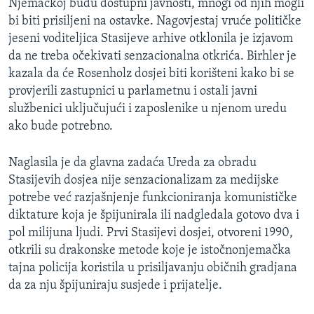
Njemačkoj budu dostupni javnosti, mnogi od njih mogli
bi biti prisiljeni na ostavke. Nagovjestaj vruće političke
jeseni voditeljica Stasijeve arhive otklonila je izjavom
da ne treba očekivati senzacionalna otkrića. Birhler je
kazala da će Rosenholz dosjei biti korišteni kako bi se
provjerili zastupnici u parlametnu i ostali javni
službenici uključujući i zaposlenike u njenom uredu
ako bude potrebno.
Naglasila je da glavna zadaća Ureda za obradu
Stasijevih dosjea nije senzacionalizam za medijske
potrebe već razjašnjenje funkcioniranja komunističke
diktature koja je špijunirala ili nadgledala gotovo dva i
pol milijuna ljudi. Prvi Stasijevi dosjei, otvoreni 1990,
otkrili su drakonske metode koje je istočnonjemačka
tajna policija koristila u prisiljavanju običnih gradjana
da za nju špijuniraju susjede i prijatelje.