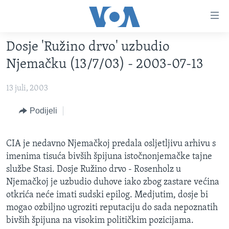
Linkovi
Pređi
na
Dosje 'Ružino drvo' uzbudio
glavni
TV PROGRAM
sadržaj
Njemačku (13/7/03) - 2003-07-13
VIDEO
Pređi
na
13 juli, 2003
FOTOGRAFIJE DANA
glavnu
VIJESTI
Podijeli
navigaciju
Idi
NAUKA I TEHNOLOGIJA
SJEDINJENE AMERIČKE DRŽAVE
na
CIA je nedavno Njemačkoj predala osljetljivu arhivu s
SPECIJALNI PROJEKTI
BOSNA I HERCEGOVINA
pretragu
imenima tisuća bivših špijuna istočnonjemačke tajne
KORUPCIJA
SVIJET
službe Stasi. Dosje Ružino drvo - Rosenholz u
Njemačkoj je uzbudio duhove iako zbog zastare većina
SLOBODA MEDIJA
otkrića neće imati sudski epilog. Medjutim, dosje bi
ŽENSKA STRANA
mogao ozbiljno ugroziti reputaciju do sada nepoznatih
IZBJEGLIČKA STRANA
bivših špijuna na visokim političkim pozicijama.