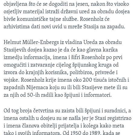
objavljena što će se dogoditi na jesen, nakon što visoko
osjetljiv materijal istraži državni ured za obradu dosjea
bivše komunističke tajne službe. Rosenholz će
arhivistima dati novi uvid u mreže Stasija na zapadu.
Helmut Müller-Enbergs iz vladina Ureda za obradu
Stasijevih dosjea kazao je da će kao glavna karika
izmedju informacija, imena i šifri Rosenholz po prvi
omogućiti i zatvaranje cijelog špijunskog kruga od
izvora do krajnjih korisnika, politbiroa, privrede i
vojske. Rosenholz krije imena oko 200 tisuća istočnih i
zapadnih Nijemaca koju su ili bili Stasijeve mete ili su
za njih od 50-ih radili kao špijuni i informatori.
Od tog broja četvrtina su zaista bili špijuni i suradnici, a
imena ostalih u dosjeu su se našla jer je Stasi registrirao
i imena članova obitelji prijatelja i kolega kako meta
tako i svojih informatora. Od 1950 do 1989, kada se