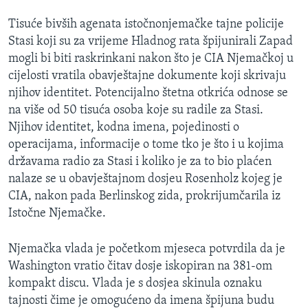
MAGAZIN
Tisuće bivših agenata istočnonjemačke tajne policije
O GLASU AMERIKE
Stasi koji su za vrijeme Hladnog rata špijunirali Zapad
mogli bi biti raskrinkani nakon što je CIA Njemačkoj u
Learning English
cijelosti vratila obavještajne dokumente koji skrivaju
njihov identitet. Potencijalno štetna otkrića odnose se
na više od 50 tisuća osoba koje su radile za Stasi.
PRATITE NAS
Njihov identitet, kodna imena, pojedinosti o
operacijama, informacije o tome tko je što i u kojima
državama radio za Stasi i koliko je za to bio plaćen
Jezici
nalaze se u obavještajnom dosjeu Rosenholz kojeg je
CIA, nakon pada Berlinskog zida, prokrijumčarila iz
Istočne Njemačke.
Njemačka vlada je početkom mjeseca potvrdila da je
Washington vratio čitav dosje iskopiran na 381-om
kompakt discu. Vlada je s dosjea skinula oznaku
tajnosti čime je omogućeno da imena špijuna budu