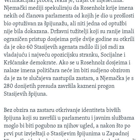
Verifikacijski proces, rekla je, trajat će mjesecima.
Njemački mediji spekuliraju da Rosenholz krije imena
nekih od članova parlamenta od kojih je dio u prošlosti
bio optuživan za špijunažu, ali niti jedna od optužbi
nije bila dokazana. Državni tužitelji koji su ranije imali
ograničen pristup dosjeima prije dvije godine su otkrili
da je oko 60 Stasijevih agenata radilo ili još radi za
vladajuću i najveću opozicijsku stranku, Socijalne i
Kršćanske demokrate. Ako se u Rosehnolz dosjeima i
nalaze imena političara neće im biti sudjeno obzirom
da je za te slučajeva nastupila zastara, a Njemačka je s
280 donijetih presuda završila kazneni progon
Stasijevih špijuna.
Bez obzira na zastaru otkrivanje identiteta bivših
špijuna koji su završili u parlamentu i javnim službama
moglo bi biti pogubno za njihov ugled, a nakon što po
prvi put izvještaji o Stasijevim špijunima u Zapadnoj