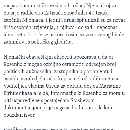
raspao komunistički režim u Istočnoj Njemačkoj za
Stasi je radilo oko 12 tisuća zapadnih i 40 tisuća
istočnih Nijemaca. I jedni i drugi špijunirali su za novac
ili iz osobnih uvjerenja, a njihov - do sad - nepoznat
identitet otkrit će se uskoro i osim sa znastvenog bit će
zanimljiv i s političkog gledišta.
Njemački obavještajni eksperti upozoravaju da bi
Rosenholz mogao ozbiljno osramotiti odredjen broj
političkih dužnosnika, zastupnika u parlamentu i
ostalih javnih djelatnika koji su nekoć radili za Stasi.
Voditeljica vladina Ureda za obradu dosjea Marianne
Birhtler kazala je da, informacije iz Rosenholza moraju
biti usporedjene s postojećom Stasijevom
dokumentacijom prije nego se budu koristile kao
pouzdan izvor.