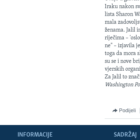
Iraku nakon s
lista Sharon W
mala zadovoljst
ženama. Jalil i
riječima – 'osl
ne" – izjavila 
toga da mora s
su se i nove b
vjerskih organi
Za Jalil to zn
Washington Po
Podijeli
INFORMACIJE
SADRŽAJ