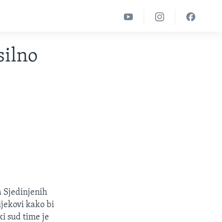
silno
a Sjedinjenih
ijekovi kako bi
ki sud time je