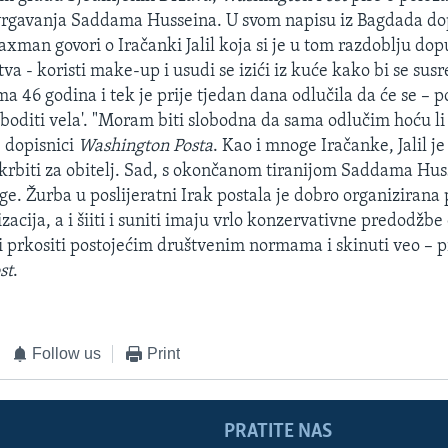
vrgavanja Saddama Husseina. U svom napisu iz Bagdada do
axman govori o Iračanki Jalil koja si je u tom razdoblju dop
va - koristi make-up i usudi se izići iz kuće kako bi se sus
ma 46 godina i tek je prije tjedan dana odlučila da će se – 
oboditi vela'. "Moram biti slobodna da sama odlučim hoću li n
je dopisnici
Washington Posta
. Kao i mnoge Iračanke, Jalil 
krbiti za obitelj. Sad, s okončanom tiranijom Saddama Huss
rige. Žurba u poslijeratni Irak postala je dobro organiziran
zacija, a i šiiti i suniti imaju vrlo konzervativne predodžbe 
ači prkositi postojećim društvenim normama i skinuti veo – p
st
.
Follow us
Print
PRATITE NAS