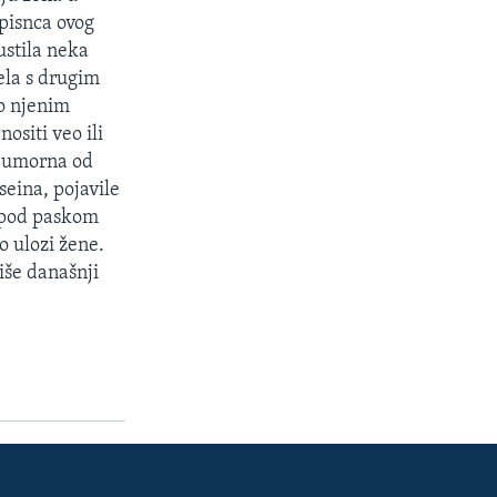
pisnca ovog
ustila neka
rela s drugim
po njenim
ositi veo ili
je umorna od
eina, pojavile
a pod paskom
o ulozi žene.
iše današnji