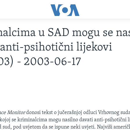
alcima u SAD mogu se na
 anti-psihotični lijekovi
03) - 2003-06-17
nce Monitor
donosi tekst o jučerašnjoj odluci Vrhovnog sud
ojoj se kriminalcima mogu nasilno davati anti-psihotični l
d sud, pod uvjetom da se ispune neki uvjeti. Najviši američ