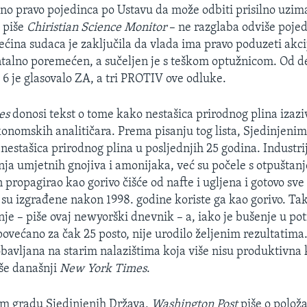
no pravo pojedinca po Ustavu da može odbiti prisilno uzima
 piše
Chiristian Science Monitor
– ne razglaba odviše pojed
ećina sudaca je zaključila da vlada ima pravo poduzeti akci
talno poremećen, a sučeljen je s teškom optužnicom. Od d
6 je glasovalo ZA, a tri PROTIV ove odluke.
es
donosi tekst o tome kako nestašica prirodnog plina izaz
konomskih analitičara. Prema pisanju tog lista, Sjedinjen
 nestašica prirodnog plina u posljednjih 25 godina. Industr
dnja umjetnih gnojiva i amonijaka, već su počele s otpuštan
n propagirao kao gorivo čišće od nafte i ugljena i gotovo sv
 su izgrađene nakon 1998. godine koriste ga kao gorivo. Tako
nje – piše ovaj newyorški dnevnik – a, iako je bušenje u po
povećano za čak 25 posto, nije urodilo željenim rezultatima
obavljana na starim nalazištima koja više nisu produktivna 
iše današnji
New York Times
.
om gradu Sjedinjenih Država,
Washington Post
piše o polož