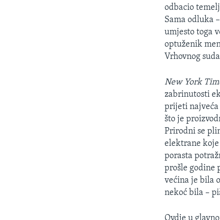
MAGAZIN
odbacio temelj
O GLASU AMERIKE
Sama odluka –
umjesto toga v
optuženik men
Vrhovnog suda 
New York Tim
zabrinutosti e
prijeti najveća
što je proizvo
Prirodni se pli
elektrane koje
porasta potraž
prošle godine 
većina je bila 
nekoć bila – p
Ovdje u glavn