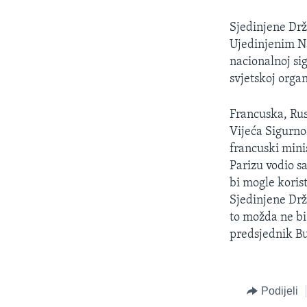
MAGAZIN
O GLASU AMERIKE
Sjedinjene Drž
Ujedinjenim Na
nacionalnoj sig
svjetskoj organ
Francuska, Rus
Vijeća Sigurnos
francuski mini
Parizu vodio s
bi mogle korist
Sjedinjene Drž
to možda ne bi 
predsjednik Bu
Podijeli