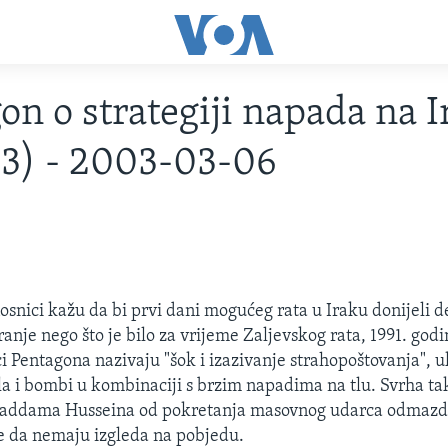
on o strategiji napada na I
3) - 2003-03-06
snici kažu da bi prvi dani mogućeg rata u Iraku donijeli d
nje nego što je bilo za vrijeme Zaljevskog rata, 1991. godin
i Pentagona nazivaju "šok i izazivanje strahopoštovanja", u
ila i bombi u kombinaciji s brzim napadima na tlu. Svrha t
i Saddama Husseina od pokretanja masovnog udarca odmazde
ne da nemaju izgleda na pobjedu.