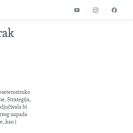
rak
eseterostruko
e. Strategija,
ključivala bi
akvog napada
, kao i