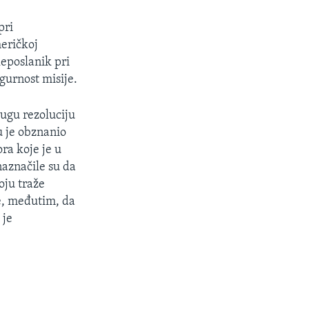
pri
meričkoj
leposlanik pri
igurnost misije.
rugu rezoluciju
u je obznanio
ra koje je u
naznačile su da
oju traže
e, međutim, da
 je