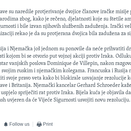
ave su naredile protjerivanje dvojice članove iračke misije 
rodima zbog, kako je rečeno, djelatnosti koje su štetile a
urnosti i bile izvan njihovih službenih zaduženja. Irački ve
izaciji rekao je da su protjerana dvojica bila zadužena za s
ija i Njemačka još jednom su ponovile da neće prihvatiti d
ti kojom bi se otvorio put vojnoj akciji protiv Iraka. Odluk
star vanjskih poslova Dominique de Villepin, nakon razgovo
a svojim ruskim i njemačkim kolegama. Francuska i Rusija 
iti svoje pravo veta kako bi blokirale usvajanje rezolucije k
ave i Britanija. Njemački kancelar Gerhard Schroeder kaž
uspjelo spriječiti rat protiv Iraka. Bijela kuća je objavila da
sh uvjeren da će Vijeće Sigurnosti usvojiti novu rezoluciju.
Follow us
Print