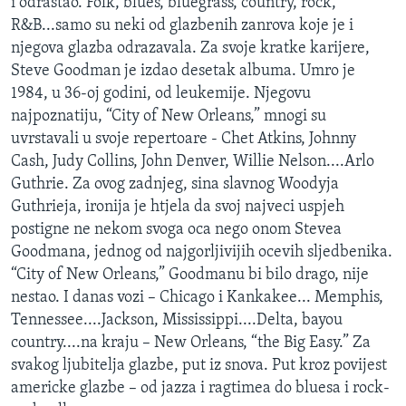
i odrastao. Folk, blues, bluegrass, country, rock,
R&B...samo su neki od glazbenih zanrova koje je i
njegova glazba odrazavala. Za svoje kratke karijere,
Steve Goodman je izdao desetak albuma. Umro je
1984, u 36-oj godini, od leukemije. Njegovu
najpoznatiju, “City of New Orleans,” mnogi su
uvrstavali u svoje repertoare - Chet Atkins, Johnny
Cash, Judy Collins, John Denver, Willie Nelson....Arlo
Guthrie. Za ovog zadnjeg, sina slavnog Woodyja
Guthrieja, ironija je htjela da svoj najveci uspjeh
postigne ne nekom svoga oca nego onom Stevea
Goodmana, jednog od najgorljivijih ocevih sljedbenika.
“City of New Orleans,” Goodmanu bi bilo drago, nije
nestao. I danas vozi – Chicago i Kankakee... Memphis,
Tennessee....Jackson, Mississippi....Delta, bayou
country....na kraju – New Orleans, “the Big Easy.” Za
svakog ljubitelja glazbe, put iz snova. Put kroz povijest
americke glazbe – od jazza i ragtimea do bluesa i rock-