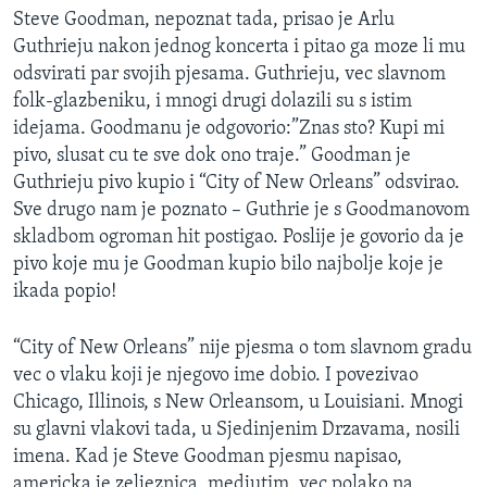
Steve Goodman, nepoznat tada, prisao je Arlu
MAGAZIN
Guthrieju nakon jednog koncerta i pitao ga moze li mu
O GLASU AMERIKE
odsvirati par svojih pjesama. Guthrieju, vec slavnom
folk-glazbeniku, i mnogi drugi dolazili su s istim
Learning English
idejama. Goodmanu je odgovorio:”Znas sto? Kupi mi
pivo, slusat cu te sve dok ono traje.” Goodman je
PRATITE NAS
Guthrieju pivo kupio i “City of New Orleans” odsvirao.
Sve drugo nam je poznato – Guthrie je s Goodmanovom
skladbom ogroman hit postigao. Poslije je govorio da je
pivo koje mu je Goodman kupio bilo najbolje koje je
Jezici
ikada popio!
“City of New Orleans” nije pjesma o tom slavnom gradu
vec o vlaku koji je njegovo ime dobio. I povezivao
Chicago, Illinois, s New Orleansom, u Louisiani. Mnogi
su glavni vlakovi tada, u Sjedinjenim Drzavama, nosili
imena. Kad je Steve Goodman pjesmu napisao,
americka je zeljeznica, medjutim, vec polako na