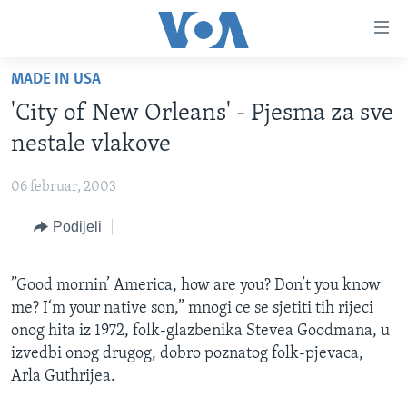
Linkovi
Pređi
na
MADE IN USA
glavni
TV PROGRAM
sadržaj
'City of New Orleans' - Pjesma za sve
VIDEO
Pređi
nestale vlakove
na
FOTOGRAFIJE DANA
glavnu
06 februar, 2003
VIJESTI
navigaciju
Idi
Podijeli
NAUKA I TEHNOLOGIJA
SJEDINJENE AMERIČKE DRŽAVE
na
SPECIJALNI PROJEKTI
BOSNA I HERCEGOVINA
pretragu
”Good mornin’ America, how are you? Don’t you know
KORUPCIJA
SVIJET
me? I‘m your native son,” mnogi ce se sjetiti tih rijeci
SLOBODA MEDIJA
onog hita iz 1972, folk-glazbenika Stevea Goodmana, u
izvedbi onog drugog, dobro poznatog folk-pjevaca,
ŽENSKA STRANA
Arla Guthrijea.
IZBJEGLIČKA STRANA