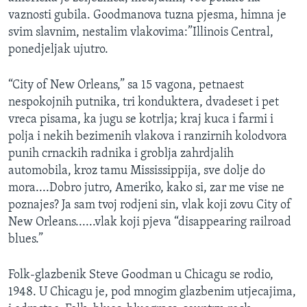
vaznosti gubila. Goodmanova tuzna pjesma, himna je
svim slavnim, nestalim vlakovima:”Illinois Central,
ponedjeljak ujutro.
“City of New Orleans,” sa 15 vagona, petnaest
nespokojnih putnika, tri konduktera, dvadeset i pet
vreca pisama, ka jugu se kotrlja; kraj kuca i farmi i
polja i nekih bezimenih vlakova i ranzirnih kolodvora
punih crnackih radnika i groblja zahrdjalih
automobila, kroz tamu Mississippija, sve dolje do
mora....Dobro jutro, Ameriko, kako si, zar me vise ne
poznajes? Ja sam tvoj rodjeni sin, vlak koji zovu City of
New Orleans......vlak koji pjeva “disappearing railroad
blues.”
Folk-glazbenik Steve Goodman u Chicagu se rodio,
1948. U Chicagu je, pod mnogim glazbenim utjecajima,