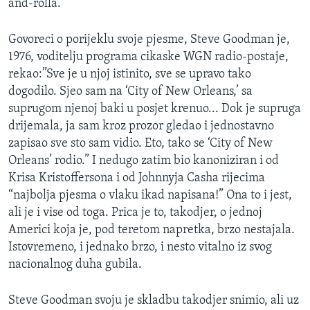
and-rolla.
Govoreci o porijeklu svoje pjesme, Steve Goodman je,
1976, voditelju programa cikaske WGN radio-postaje,
rekao:”Sve je u njoj istinito, sve se upravo tako
dogodilo. Sjeo sam na ‘City of New Orleans,’ sa
suprugom njenoj baki u posjet krenuo... Dok je supruga
drijemala, ja sam kroz prozor gledao i jednostavno
zapisao sve sto sam vidio. Eto, tako se ‘City of New
Orleans’ rodio.” I nedugo zatim bio kanoniziran i od
Krisa Kristoffersona i od Johnnyja Casha rijecima
“najbolja pjesma o vlaku ikad napisana!” Ona to i jest,
ali je i vise od toga. Prica je to, takodjer, o jednoj
Americi koja je, pod teretom napretka, brzo nestajala.
Istovremeno, i jednako brzo, i nesto vitalno iz svog
nacionalnog duha gubila.
Steve Goodman svoju je skladbu takodjer snimio, ali uz