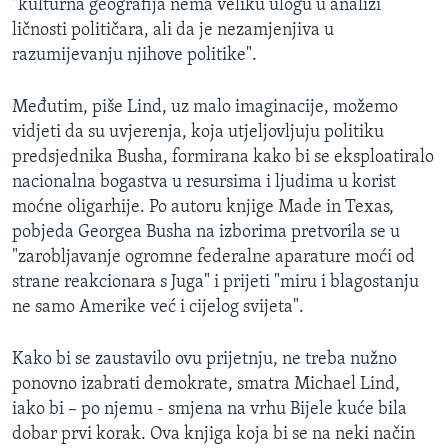
"kulturna geografija nema veliku ulogu u analizi
ličnosti političara, ali da je nezamjenjiva u
razumijevanju njihove politike".
Međutim, piše Lind, uz malo imaginacije, možemo
vidjeti da su uvjerenja, koja utjeljovljuju politiku
predsjednika Busha, formirana kako bi se eksploatiralo
nacionalna bogastva u resursima i ljudima u korist
moćne oligarhije. Po autoru knjige Made in Texas,
pobjeda Georgea Busha na izborima pretvorila se u
"zarobljavanje ogromne federalne aparature moći od
strane reakcionara s Juga" i prijeti "miru i blagostanju
ne samo Amerike već i cijelog svijeta".
Kako bi se zaustavilo ovu prijetnju, ne treba nužno
ponovno izabrati demokrate, smatra Michael Lind,
iako bi – po njemu - smjena na vrhu Bijele kuće bila
dobar prvi korak. Ova knjiga koja bi se na neki način