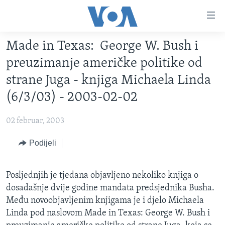
Linkovi
Pređi
na
Made in Texas: George W. Bush i
glavni
TV PROGRAM
sadržaj
preuzimanje američke politike od
VIDEO
Pređi
strane Juga - knjiga Michaela Linda
na
FOTOGRAFIJE DANA
(6/3/03) - 2003-02-02
glavnu
VIJESTI
navigaciju
02 februar, 2003
Idi
NAUKA I TEHNOLOGIJA
SJEDINJENE AMERIČKE DRŽAVE
na
Podijeli
SPECIJALNI PROJEKTI
BOSNA I HERCEGOVINA
pretragu
KORUPCIJA
SVIJET
Posljednjih je tjedana objavljeno nekoliko knjiga o
SLOBODA MEDIJA
dosadašnje dvije godine mandata predsjednika Busha.
ŽENSKA STRANA
Među novoobjavljenim knjigama je i djelo Michaela
Linda pod naslovom Made in Texas: George W. Bush i
IZBJEGLIČKA STRANA