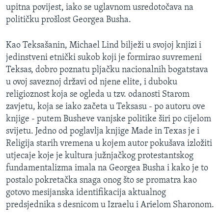
upitna povijest, iako se uglavnom usredotočava na
političku prošlost Georgea Busha.
Kao Teksašanin, Michael Lind bilježi u svojoj knjizi i
jedinstveni etnički sukob koji je formirao suvremeni
Teksas, dobro poznatu pljačku nacionalnih bogatstava
u ovoj saveznoj državi od njene elite, i duboku
religioznost koja se ogleda u tzv. odanosti Starom
zavjetu, koja se iako začeta u Teksasu - po autoru ove
knjige - putem Busheve vanjske politike širi po cijelom
svijetu. Jedno od poglavlja knjige Made in Texas je i
Religija starih vremena u kojem autor pokušava izložiti
utjecaje koje je kultura južnjačkog protestantskog
fundamentalizma imala na Georgea Busha i kako je to
postalo pokretačka snaga onog što se promatra kao
gotovo mesijanska identifikacija aktualnog
predsjednika s desnicom u Izraelu i Arielom Sharonom.