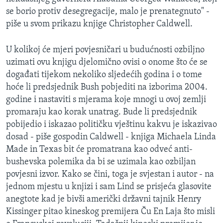
se borio protiv desegregacije, malo je prenategnuto" -
piše u svom prikazu knjige Christopher Caldwell.
U kolikoj će mjeri povjesničari u budućnosti ozbiljno
uzimati ovu knjigu djelomično ovisi o onome što će se
događati tijekom nekoliko sljedećih godina i o tome
hoće li predsjednik Bush pobjediti na izborima 2004.
godine i nastaviti s mjerama koje mnogi u ovoj zemlji
promaraju kao korak unatrag. Bude li predsjednik
pobijedio i iskazao političku vještinu kakvu je iskazivao
dosad - piše gospodin Caldwell - knjiga Michaela Linda
Made in Texas bit će promatrana kao odveć anti-
bushevska polemika da bi se uzimala kao ozbiljan
povjesni izvor. Kako se čini, toga je svjestan i autor - na
jednom mjestu u knjizi i sam Lind se prisjeća glasovite
anegtote kad je bivši američki državni tajnik Henry
Kissinger pitao kineskog premijera Ču En Laja što misli