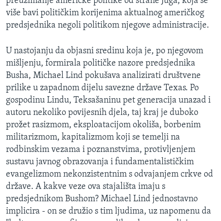
preuzimanje američke politike od strane Juga, koja se
MAGAZIN
više bavi političkim korijenima aktualnog američkog
predsjednika negoli politikom njegove administracije.
O GLASU AMERIKE
U nastojanju da objasni sredinu koja je, po njegovom
Learning English
mišljenju, formirala političke nazore predsjednika
Busha, Michael Lind pokušava analizirati društvene
PRATITE NAS
prilike u zapadnom dijelu savezne države Texas. Po
gospodinu Lindu, Teksašaninu pet generacija unazad i
autoru nekoliko povijesnih djela, taj kraj je duboko
prožet rasizmom, eksploatacijom okoliša, borbenim
Jezici
militarizmom, kapitalizmom koji se temelji na
rodbinskim vezama i poznanstvima, protivljenjem
sustavu javnog obrazovanja i fundamentalističkim
evangelizmom nekonzistentnim s odvajanjem crkve od
države. A kakve veze ova stajališta imaju s
predsjednikom Bushom? Michael Lind jednostavno
implicira - on se družio s tim ljudima, uz napomenu da