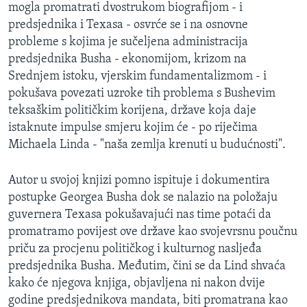
mogla promatrati dvostrukom biografijom - i
predsjednika i Texasa - osvrće se i na osnovne
probleme s kojima je sučeljena administracija
predsjednika Busha - ekonomijom, krizom na
Srednjem istoku, vjerskim fundamentalizmom - i
pokušava povezati uzroke tih problema s Bushevim
teksaškim političkim korijena, države koja daje
istaknute impulse smjeru kojim će - po riječima
Michaela Linda - "naša zemlja krenuti u budućnosti".
Autor u svojoj knjizi pomno ispituje i dokumentira
postupke Georgea Busha dok se nalazio na položaju
guvernera Texasa pokušavajući nas time potaći da
promatramo povijest ove države kao svojevrsnu poučnu
priču za procjenu političkog i kulturnog nasljeđa
predsjednika Busha. Međutim, čini se da Lind shvaća
kako će njegova knjiga, objavljena ni nakon dvije
godine predsjednikova mandata, biti promatrana kao