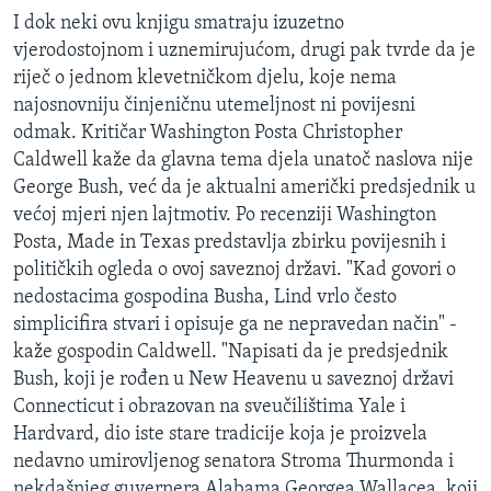
I dok neki ovu knjigu smatraju izuzetno
vjerodostojnom i uznemirujućom, drugi pak tvrde da je
riječ o jednom klevetničkom djelu, koje nema
najosnovniju činjeničnu utemeljnost ni povijesni
odmak. Kritičar Washington Posta Christopher
Caldwell kaže da glavna tema djela unatoč naslova nije
George Bush, već da je aktualni američki predsjednik u
većoj mjeri njen lajtmotiv. Po recenziji Washington
Posta, Made in Texas predstavlja zbirku povijesnih i
političkih ogleda o ovoj saveznoj državi. "Kad govori o
nedostacima gospodina Busha, Lind vrlo često
simplicifira stvari i opisuje ga ne nepravedan način" -
kaže gospodin Caldwell. "Napisati da je predsjednik
Bush, koji je rođen u New Heavenu u saveznoj državi
Connecticut i obrazovan na sveučilištima Yale i
Hardvard, dio iste stare tradicije koja je proizvela
nedavno umirovljenog senatora Stroma Thurmonda i
nekdašnjeg guvernera Alabama Georgea Wallacea, koji