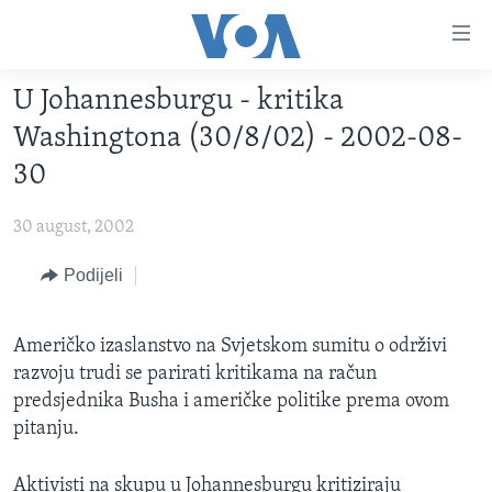
Linkovi
Pređi
na
U Johannesburgu - kritika
glavni
TV PROGRAM
sadržaj
Washingtona (30/8/02) - 2002-08-
VIDEO
Pređi
30
na
FOTOGRAFIJE DANA
glavnu
30 august, 2002
VIJESTI
navigaciju
Idi
NAUKA I TEHNOLOGIJA
Podijeli
SJEDINJENE AMERIČKE DRŽAVE
na
SPECIJALNI PROJEKTI
BOSNA I HERCEGOVINA
pretragu
Američko izaslanstvo na Svjetskom sumitu o održivi
KORUPCIJA
SVIJET
razvoju trudi se parirati kritikama na račun
SLOBODA MEDIJA
predsjednika Busha i američke politike prema ovom
pitanju.
ŽENSKA STRANA
IZBJEGLIČKA STRANA
Aktivisti na skupu u Johannesburgu kritiziraju