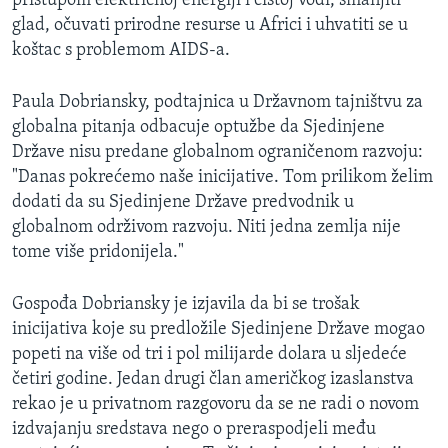
pristupom električnoj energiji i čistoj vodi, smanjiti
glad, očuvati prirodne resurse u Africi i uhvatiti se u
koštac s problemom AIDS-a.
Paula Dobriansky, podtajnica u Državnom tajništvu za
globalna pitanja odbacuje optužbe da Sjedinjene
Države nisu predane globalnom ograničenom razvoju:
"Danas pokrećemo naše inicijative. Tom prilikom želim
dodati da su Sjedinjene Države predvodnik u
globalnom održivom razvoju. Niti jedna zemlja nije
tome više pridonijela."
Gospođa Dobriansky je izjavila da bi se trošak
inicijativa koje su predložile Sjedinjene Države mogao
popeti na više od tri i pol milijarde dolara u sljedeće
četiri godine. Jedan drugi član američkog izaslanstva
rekao je u privatnom razgovoru da se ne radi o novom
izdvajanju sredstava nego o preraspodjeli među