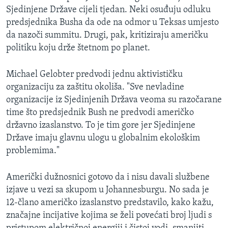
MAGAZIN
Sjedinjene Države cijeli tjedan. Neki osuđuju odluku
predsjednika Busha da ode na odmor u Teksas umjesto
O GLASU AMERIKE
da nazoči summitu. Drugi, pak, kritiziraju američku
politiku koju drže štetnom po planet.
Learning English
Michael Gelobter predvodi jednu aktivističku
PRATITE NAS
organizaciju za zaštitu okoliša. "Sve nevladine
organizacije iz Sjedinjenih Država veoma su razočarane
time što predsjednik Bush ne predvodi američko
državno izaslanstvo. To je tim gore jer Sjedinjene
Jezici
Države imaju glavnu ulogu u globalnim ekološkim
problemima."
Američki dužnosnici gotovo da i nisu davali službene
izjave u vezi sa skupom u Johannesburgu. No sada je
12-člano američko izaslanstvo predstavilo, kako kažu,
značajne incijative kojima se želi povećati broj ljudi s