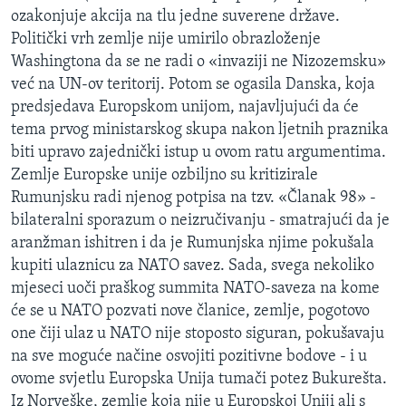
ozakonjuje akcija na tlu jedne suverene države.
Politički vrh zemlje nije umirilo obrazloženje
Washingtona da se ne radi o «invaziji ne Nizozemsku»
već na UN-ov teritorij. Potom se ogasila Danska, koja
predsjedava Europskom unijom, najavljujući da će
tema prvog ministarskog skupa nakon ljetnih praznika
biti upravo zajednički istup u ovom ratu argumentima.
Zemlje Europske unije ozbiljno su kritizirale
Rumunjsku radi njenog potpisa na tzv. «Članak 98» -
bilateralni sporazum o neizručivanju - smatrajući da je
aranžman ishitren i da je Rumunjska njime pokušala
kupiti ulaznicu za NATO savez. Sada, svega nekoliko
mjeseci uoči praškog summita NATO-saveza na kome
će se u NATO pozvati nove članice, zemlje, pogotovo
one čiji ulaz u NATO nije stoposto siguran, pokušavaju
na sve moguće načine osvojiti pozitivne bodove - i u
ovome svjetlu Europska Unija tumači potez Bukurešta.
Iz Norveške, zemlje koja nije u Europskoj Uniji ali s