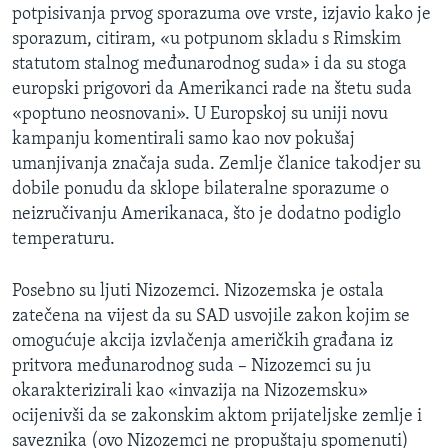
potpisivanja prvog sporazuma ove vrste, izjavio kako je
sporazum, citiram, «u potpunom skladu s Rimskim
statutom stalnog međunarodnog suda» i da su stoga
europski prigovori da Amerikanci rade na štetu suda
«poptuno neosnovani». U Europskoj su uniji novu
kampanju komentirali samo kao nov pokušaj
umanjivanja značaja suda. Zemlje članice takodjer su
dobile ponudu da sklope bilateralne sporazume o
neizručivanju Amerikanaca, što je dodatno podiglo
temperaturu.
Posebno su ljuti Nizozemci. Nizozemska je ostala
zatečena na vijest da su SAD usvojile zakon kojim se
omogućuje akcija izvlačenja američkih građana iz
pritvora međunarodnog suda – Nizozemci su ju
okarakterizirali kao «invazija na Nizozemsku»
ocijenivši da se zakonskim aktom prijateljske zemlje i
saveznika (ovo Nizozemci ne propuštaju spomenuti)