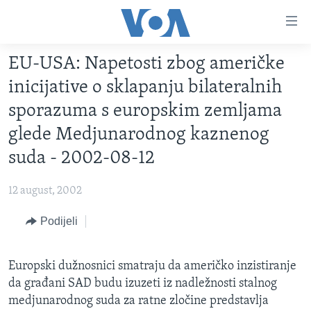
Linkovi
Pređi
na
EU-USA: Napetosti zbog američke
glavni
TV PROGRAM
sadržaj
inicijative o sklapanju bilateralnih
VIDEO
Pređi
sporazuma s europskim zemljama
na
FOTOGRAFIJE DANA
glede Medjunarodnog kaznenog
glavnu
VIJESTI
navigaciju
suda - 2002-08-12
Idi
NAUKA I TEHNOLOGIJA
SJEDINJENE AMERIČKE DRŽAVE
na
12 august, 2002
SPECIJALNI PROJEKTI
BOSNA I HERCEGOVINA
pretragu
Podijeli
KORUPCIJA
SVIJET
SLOBODA MEDIJA
Europski dužnosnici smatraju da američko inzistiranje
ŽENSKA STRANA
da građani SAD budu izuzeti iz nadležnosti stalnog
IZBJEGLIČKA STRANA
medjunarodnog suda za ratne zločine predstavlja