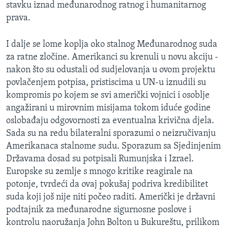
stavku iznad međunarodnog ratnog i humanitarnog
MAGAZIN
prava.
O GLASU AMERIKE
I dalje se lome koplja oko stalnog Međunarodnog suda
Learning English
za ratne zločine. Amerikanci su krenuli u novu akciju -
nakon što su odustali od sudjelovanja u ovom projektu
povlačenjem potpisa, pristiscima u UN-u iznudili su
PRATITE NAS
kompromis po kojem se svi američki vojnici i osoblje
angažirani u mirovnim misijama tokom iduće godine
oslobađaju odgovornosti za eventualna krivična djela.
Jezici
Sada su na redu bilateralni sporazumi o neizručivanju
Amerikanaca stalnome sudu. Sporazum sa Sjedinjenim
Državama dosad su potpisali Rumunjska i Izrael.
Europske su zemlje s mnogo kritike reagirale na
potonje, tvrdeći da ovaj pokušaj podriva kredibilitet
suda koji još nije niti počeo raditi. Američki je državni
podtajnik za međunarodne sigurnosne poslove i
kontrolu naoružanja John Bolton u Bukureštu, prilikom