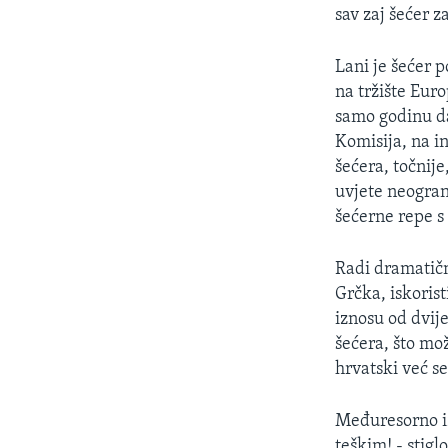
MAGAZIN
sav zaj šećer z
O GLASU AMERIKE
Lani je šećer p
na tržište Euro
samo godinu da
Komisija, na in
šećera, točnije
uvjete neogran
šećerne repe s 
Radi dramatično
Grčka, iskoris
iznosu od dvije
šećera, što mož
hrvatski već s
Međuresorno i
teškim! - stig