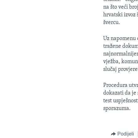
na što veći br
hrvatski izvoz 
švercu.
Uz napomenu da
tražene dokumen
najnormalnijem
vježba, komuni
slučaj provjere
Procedura utvr
dokazati da je 
test uspješnos
sporazuma.
Podijeli