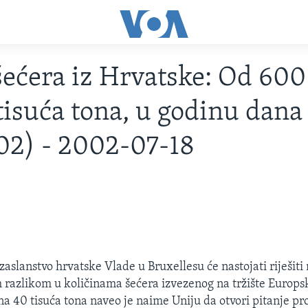
šećera iz Hrvatske: Od 600
tisuća tona, u godinu dana
02) - 2002-07-18
aslanstvo hrvatske Vlade u Bruxellesu će nastojati riješit
 razlikom u količinama šećera izvezenog na tržište Europs
a 40 tisuća tona naveo je naime Uniju da otvori pitanje prov