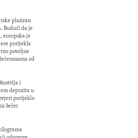
atske plasiran
a. Budući da je
a, europska je
jere porijekla
zetno povoljne
 šećeranama od
Austrija i
njem depozita u
ovjeri porijeklo
eni šećer
kilograma
aći odgovore