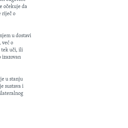
se očekuje da
 riječ o
njem u dostavi
, već o
ek uči, ili
o izazovan
je u stanju
je sustava i
ilateralnog