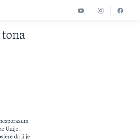
 tona
i nesporazum
ke Unije.
jere da li je