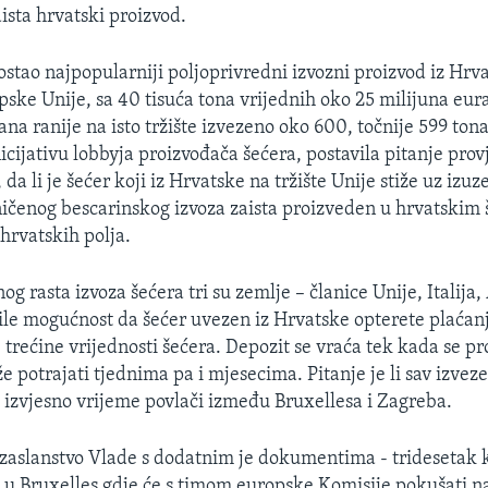
aista hrvatski proizvod.
ostao najpopularniji poljoprivredni izvozni proizvod iz Hrv
pske Unije, sa 40 tisuća tona vrijednih oko 25 milijuna eur
na ranije na isto tržište izvezeno oko 600, točnije 599 ton
icijativu lobbyja proizvođača šećera, postavila pitanje prov
, da li je šećer koji iz Hrvatske na tržište Unije stiže uz izu
ičenog bescarinskog izvoza zaista proizveden u hrvatskim
hrvatskih polja.
g rasta izvoza šećera tri su zemlje – članice Unije, Italija, 
tile mogućnost da šećer uvezen iz Hrvatske opterete plaća
 trećine vrijednosti šećera. Depozit se vraća tek kada se pr
e potrajati tjednima pa i mjesecima. Pitanje je li sav izvez
e izvjesno vrijeme povlači između Bruxellesa i Zagreba.
zaslanstvo Vlade s dodatnim je dokumentima - tridesetak 
lo u Bruxelles gdje će s timom europske Komisije pokušati n