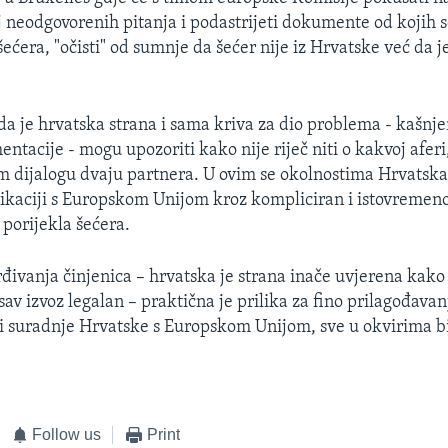
oj neodgovorenih pitanja i podastrijeti dokumente od kojih 
šećera, "očisti" od sumnje da šećer nije iz Hrvatske već da je
 je hrvatska strana i sama kriva za dio problema - kašnje
tacije - mogu upozoriti kako nije riječ niti o kakvoj aferi
 dijalogu dvaju partnera. U ovim se okolnostima Hrvatska t
kaciji s Europskom Unijom kroz kompliciran i istovremen
 porijekla šećera.
đivanja činjenica – hrvatska je strana inače uvjerena kako 
sav izvoz legalan – praktična je prilika za fino prilagođavan
ti suradnje Hrvatske s Europskom Unijom, sve u okvirima b
Follow us
Print