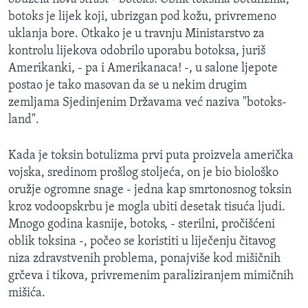
MAGAZIN
botoks je lijek koji, ubrizgan pod kožu, privremeno
uklanja bore. Otkako je u travnju Ministarstvo za
O GLASU AMERIKE
kontrolu lijekova odobrilo uporabu botoksa, juriš
Amerikanki, - pa i Amerikanaca! -, u salone ljepote
Learning English
postao je tako masovan da se u nekim drugim
zemljama Sjedinjenim Državama već naziva "botoks-
PRATITE NAS
land".
Kada je toksin botulizma prvi puta proizvela američka
vojska, sredinom prošlog stoljeća, on je bio biološko
Jezici
oružje ogromne snage - jedna kap smrtonosnog toksin
kroz vodoopskrbu je mogla ubiti desetak tisuća ljudi.
Mnogo godina kasnije, botoks, - sterilni, pročišćeni
oblik toksina -, počeo se koristiti u liječenju čitavog
niza zdravstvenih problema, ponajviše kod mišičnih
grčeva i tikova, privremenim paraliziranjem mimičnih
mišića.