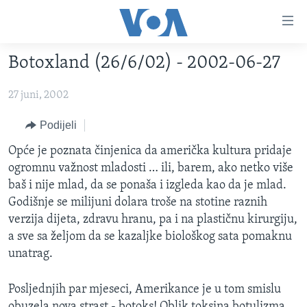
Linkovi
Pređi
na
Botoxland (26/6/02) - 2002-06-27
glavni
TV PROGRAM
sadržaj
27 juni, 2002
VIDEO
Pređi
na
FOTOGRAFIJE DANA
Podijeli
glavnu
VIJESTI
Opće je poznata činjenica da američka kultura pridaje
navigaciju
ogromnu važnost mladosti … ili, barem, ako netko više
Idi
NAUKA I TEHNOLOGIJA
SJEDINJENE AMERIČKE DRŽAVE
baš i nije mlad, da se ponaša i izgleda kao da je mlad.
na
SPECIJALNI PROJEKTI
BOSNA I HERCEGOVINA
Godišnje se milijuni dolara troše na stotine raznih
pretragu
verzija dijeta, zdravu hranu, pa i na plastičnu kirurgiju,
KORUPCIJA
SVIJET
a sve sa željom da se kazaljke biološkog sata pomaknu
SLOBODA MEDIJA
unatrag.
ŽENSKA STRANA
Posljednjih par mjeseci, Amerikance je u tom smislu
IZBJEGLIČKA STRANA
obuzela nova strast - botoks! Oblik toksina botulizma,