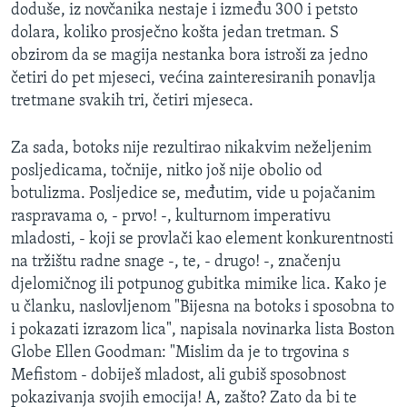
doduše, iz novčanika nestaje i između 300 i petsto
dolara, koliko prosječno košta jedan tretman. S
obzirom da se magija nestanka bora istroši za jedno
četiri do pet mjeseci, većina zainteresiranih ponavlja
tretmane svakih tri, četiri mjeseca.
Za sada, botoks nije rezultirao nikakvim neželjenim
posljedicama, točnije, nitko još nije obolio od
botulizma. Posljedice se, međutim, vide u pojačanim
raspravama o, - prvo! -, kulturnom imperativu
mladosti, - koji se provlači kao element konkurentnosti
na tržištu radne snage -, te, - drugo! -, značenju
djelomičnog ili potpunog gubitka mimike lica. Kako je
u članku, naslovljenom "Bijesna na botoks i sposobna to
i pokazati izrazom lica", napisala novinarka lista Boston
Globe Ellen Goodman: "Mislim da je to trgovina s
Mefistom - dobiješ mladost, ali gubiš sposobnost
pokazivanja svojih emocija! A, zašto? Zato da bi te