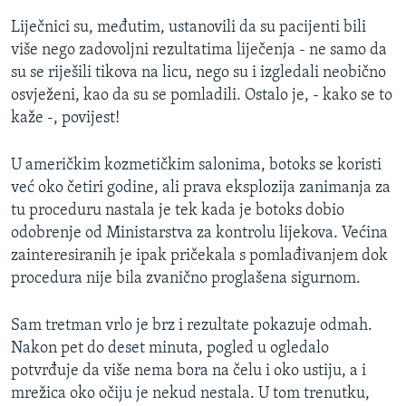
Liječnici su, međutim, ustanovili da su pacijenti bili
više nego zadovoljni rezultatima liječenja - ne samo da
su se riješili tikova na licu, nego su i izgledali neobično
osvježeni, kao da su se pomladili. Ostalo je, - kako se to
kaže -, povijest!
U američkim kozmetičkim salonima, botoks se koristi
već oko četiri godine, ali prava eksplozija zanimanja za
tu proceduru nastala je tek kada je botoks dobio
odobrenje od Ministarstva za kontrolu lijekova. Većina
zainteresiranih je ipak pričekala s pomlađivanjem dok
procedura nije bila zvanično proglašena sigurnom.
Sam tretman vrlo je brz i rezultate pokazuje odmah.
Nakon pet do deset minuta, pogled u ogledalo
potvrđuje da više nema bora na čelu i oko ustiju, a i
mrežica oko očiju je nekud nestala. U tom trenutku,