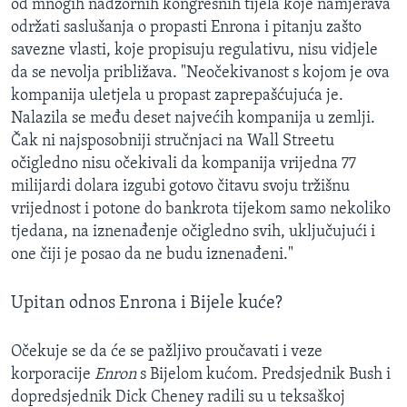
od mnogih nadzornih kongresnih tijela koje namjerava
održati saslušanja o propasti Enrona i pitanju zašto
savezne vlasti, koje propisuju regulativu, nisu vidjele
da se nevolja približava. "Neočekivanost s kojom je ova
kompanija uletjela u propast zaprepašćujuća je.
Nalazila se među deset najvećih kompanija u zemlji.
Čak ni najsposobniji stručnjaci na Wall Streetu
očigledno nisu očekivali da kompanija vrijedna 77
milijardi dolara izgubi gotovo čitavu svoju tržišnu
vrijednost i potone do bankrota tijekom samo nekoliko
tjedana, na iznenađenje očigledno svih, uključujući i
one čiji je posao da ne budu iznenađeni."
Upitan odnos Enrona i Bijele kuće?
Očekuje se da će se pažljivo proučavati i veze
korporacije
Enron
s Bijelom kućom. Predsjednik Bush i
dopredsjednik Dick Cheney radili su u teksaškoj