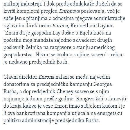
naftnoj industriji. I dok predsjednik kaže da želi da se
izvrši kompletni pregled
Enronova
poslovanja, već je
sučeljen s pitanjima o odnosima njegove administracije
s glavnim direktorom
Enrona
, Kennethom Layom.
"Znam da je gospodin Lay došao u Bijelu kuću na
početku mog mandata zajedno s dvadeset drugih
poslovnih čelnika na razgovore o stanju američkog
gospodarstva. Nisam se osobno s njime susreo" - rekao
je nedavno predsjednik Bush.
Glavni direktor
Enrona
nalazi se među najvećim
donatorima za predsjedničku kampanju Georgea
Busha, a dopredsjednik Cheney susreo se s njim
najmanje jednom prošle godine. Kongres želi ustanoviti
do kraja kakve je veze Enron imao s Bijelom kućom i je
li ova bankrotirana kompanija utjecala na energetsku
politiku administracije predsjednika Busha.