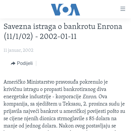
Linkovi
Pređi
na
Savezna istraga o bankrotu Enrona
glavni
TV PROGRAM
sadržaj
(11/1/02) - 2002-01-11
VIDEO
Pređi
na
11 januar, 2002
FOTOGRAFIJE DANA
glavnu
VIJESTI
Podijeli
navigaciju
Idi
NAUKA I TEHNOLOGIJA
SJEDINJENE AMERIČKE DRŽAVE
na
Američko Ministarstvo pravosuđa pokrenulo je
SPECIJALNI PROJEKTI
BOSNA I HERCEGOVINA
pretragu
krivičnu istragu o propasti bankrotiranog diva
KORUPCIJA
SVIJET
energetske industrije - korporacije
Enron
. Ova
kompanija, sa sjedištem u Teksasu, 2. prosinca sudu je
SLOBODA MEDIJA
prijavila najveći bankrot u američkoj povijesti pošto su
ŽENSKA STRANA
se cijene njenih dionica strmoglavile s 85 dolara na
IZBJEGLIČKA STRANA
manje od jednog dolara. Nakon ovog postavljaju se