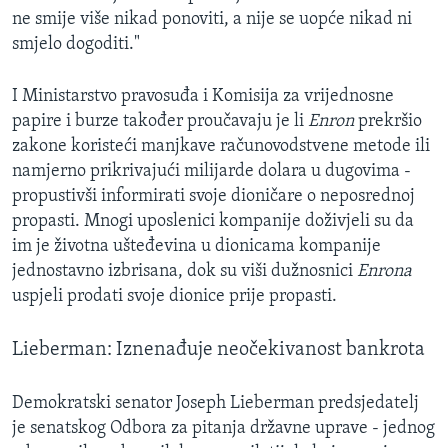
ne smije više nikad ponoviti, a nije se uopće nikad ni
smjelo dogoditi."
I Ministarstvo pravosuđa i Komisija za vrijednosne
papire i burze također proučavaju je li
Enron
prekršio
zakone koristeći manjkave računovodstvene metode ili
namjerno prikrivajući milijarde dolara u dugovima -
propustivši informirati svoje dioničare o neposrednoj
propasti. Mnogi uposlenici kompanije doživjeli su da
im je životna ušteđevina u dionicama kompanije
jednostavno izbrisana, dok su viši dužnosnici
Enrona
uspjeli prodati svoje dionice prije propasti.
Lieberman: Iznenađuje neočekivanost bankrota
Demokratski senator Joseph Lieberman predsjedatelj
je senatskog Odbora za pitanja državne uprave - jednog