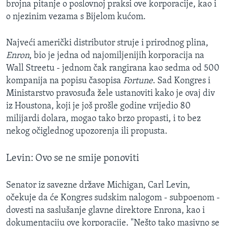
brojna pitanje o poslovnoj praksi ove korporacije, kao i
MAGAZIN
o njezinim vezama s Bijelom kućom.
O GLASU AMERIKE
Najveći američki distributor struje i prirodnog plina,
Learning English
Enron
, bio je jedna od najomiljenijih korporacija na
Wall Streetu - jednom čak rangirana kao sedma od 500
kompanija na popisu časopisa
Fortune
. Sad Kongres i
PRATITE NAS
Ministarstvo pravosuđa žele ustanoviti kako je ovaj div
iz Houstona, koji je još prošle godine vrijedio 80
milijardi dolara, mogao tako brzo propasti, i to bez
Jezici
nekog očiglednog upozorenja ili propusta.
Levin: Ovo se ne smije ponoviti
Senator iz savezne države Michigan, Carl Levin,
očekuje da će Kongres sudskim nalogom - subpoenom -
dovesti na saslušanje glavne direktore Enrona, kao i
dokumentaciju ove korporacije. "Nešto tako masivno se