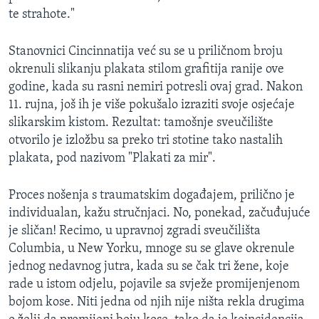
te strahote."
Stanovnici Cincinnatija već su se u priličnom broju
okrenuli slikanju plakata stilom grafitija ranije ove
godine, kada su rasni nemiri potresli ovaj grad. Nakon
11. rujna, još ih je više pokušalo izraziti svoje osjećaje
slikarskim kistom. Rezultat: tamošnje sveučilište
otvorilo je izložbu sa preko tri stotine tako nastalih
plakata, pod nazivom "Plakati za mir".
Proces nošenja s traumatskim događajem, prilično je
individualan, kažu stručnjaci. No, ponekad, začuđujuće
je sličan! Recimo, u upravnoj zgradi sveučilišta
Columbia, u New Yorku, mnoge su se glave okrenule
jednog nedavnog jutra, kada su se čak tri žene, koje
rade u istom odjelu, pojavile sa svježe promijenjenom
bojom kose. Niti jedna od njih nije ništa rekla drugima