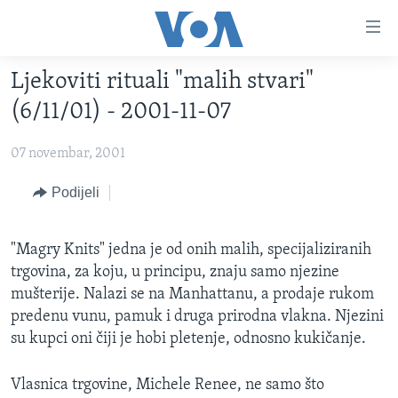
Linkovi
Pređi
na
Ljekoviti rituali "malih stvari"
glavni
TV PROGRAM
sadržaj
(6/11/01) - 2001-11-07
VIDEO
Pređi
na
07 novembar, 2001
FOTOGRAFIJE DANA
glavnu
VIJESTI
Podijeli
navigaciju
Idi
NAUKA I TEHNOLOGIJA
SJEDINJENE AMERIČKE DRŽAVE
na
"Magry Knits" jedna je od onih malih, specijaliziranih
SPECIJALNI PROJEKTI
BOSNA I HERCEGOVINA
pretragu
trgovina, za koju, u principu, znaju samo njezine
KORUPCIJA
SVIJET
mušterije. Nalazi se na Manhattanu, a prodaje rukom
predenu vunu, pamuk i druga prirodna vlakna. Njezini
SLOBODA MEDIJA
su kupci oni čiji je hobi pletenje, odnosno kukičanje.
ŽENSKA STRANA
IZBJEGLIČKA STRANA
Vlasnica trgovine, Michele Renee, ne samo što