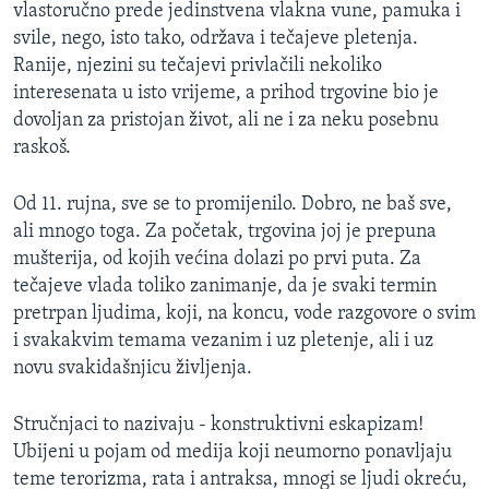
vlastoručno prede jedinstvena vlakna vune, pamuka i
MAGAZIN
svile, nego, isto tako, održava i tečajeve pletenja.
O GLASU AMERIKE
Ranije, njezini su tečajevi privlačili nekoliko
interesenata u isto vrijeme, a prihod trgovine bio je
Learning English
dovoljan za pristojan život, ali ne i za neku posebnu
raskoš.
PRATITE NAS
Od 11. rujna, sve se to promijenilo. Dobro, ne baš sve,
ali mnogo toga. Za početak, trgovina joj je prepuna
mušterija, od kojih većina dolazi po prvi puta. Za
Jezici
tečajeve vlada toliko zanimanje, da je svaki termin
pretrpan ljudima, koji, na koncu, vode razgovore o svim
i svakakvim temama vezanim i uz pletenje, ali i uz
novu svakidašnjicu življenja.
Stručnjaci to nazivaju - konstruktivni eskapizam!
Ubijeni u pojam od medija koji neumorno ponavljaju
teme terorizma, rata i antraksa, mnogi se ljudi okreću,