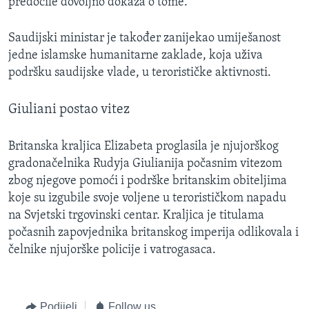
predočile dovoljno dokaza o tome.
Saudijski ministar je također zanijekao umiješanost
jedne islamske humanitarne zaklade, koja uživa
podršku saudijske vlade, u terorističke aktivnosti.
Giuliani postao vitez
Britanska kraljica Elizabeta proglasila je njujorškog
gradonačelnika Rudyja Giulianija počasnim vitezom
zbog njegove pomoći i podrške britanskim obiteljima
koje su izgubile svoje voljene u terorističkom napadu
na Svjetski trgovinski centar. Kraljica je titulama
počasnih zapovjednika britanskog imperija odlikovala i
čelnike njujorške policije i vatrogasaca.
Podijeli
Follow us