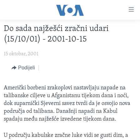
Linkovi
Pređi
na
Do sada najžešći zračni udari
glavni
TV PROGRAM
sadržaj
(15/10/01) - 2001-10-15
VIDEO
Pređi
na
15 oktobar, 2001
FOTOGRAFIJE DANA
glavnu
VIJESTI
Podijeli
navigaciju
Idi
NAUKA I TEHNOLOGIJA
SJEDINJENE AMERIČKE DRŽAVE
na
Američki borbeni zrakoplovi nastavljaju napade na
SPECIJALNI PROJEKTI
BOSNA I HERCEGOVINA
pretragu
talibanske ciljeve u Afganistanu tijekom dana i noći,
KORUPCIJA
SVIJET
dok suparnički Sjeverni savez tvrdi da je osvojio nova
područja od talibana. Današnji napadi na Kabul
SLOBODA MEDIJA
spadaju među najžešće izvedene tijekom dana.
ŽENSKA STRANA
IZBJEGLIČKA STRANA
U području kabulske zračne luke vidi se gusti dim, a