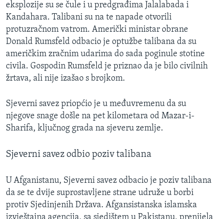
eksplozije su se čule i u predgrađima Jalalabada i
MAGAZIN
Kandahara. Talibani su na te napade otvorili
O GLASU AMERIKE
protuzračnom vatrom. Američki ministar obrane
Donald Rumsfeld odbacio je optužbe talibana da su
Learning English
američkim zračnim udarima do sada poginule stotine
civila. Gospodin Rumsfeld je priznao da je bilo civilnih
žrtava, ali nije izašao s brojkom.
PRATITE NAS
Sjeverni savez priopćio je u međuvremenu da su
njegove snage došle na pet kilometara od Mazar-i-
Jezici
Sharifa, ključnog grada na sjeveru zemlje.
Sjeverni savez odbio poziv talibana
U Afganistanu, Sjeverni savez odbacio je poziv talibana
da se te dvije suprostavljene strane udruže u borbi
protiv Sjedinjenih Država. Afgansistanska islamska
izvještajna agencija, sa sjedištem u Pakistanu, prenijela