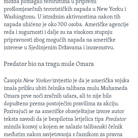
možda pomagali teroristima u pripremi
prošlomjesečnih terorističkih napada u New Yorku i
Washingtonu. U istražnim aktivnostima nakon tih
napada uhićeno je oko 700 osoba. Američke agencije
reda i sugurnosti i dalje su na visokom stupnju
pripravnosti zbog mogućih napada na američke
interese u Sjedinjenim Državama i inozemstvu.
Predator bio na tragu mule Omara
Časopis
New Yorker
izvjestio je da je američka vojska
imala priliku ubiti čelnika talibana mulu Muhameda
Omara prve noći zračnih udara, ali to nije bilo
dopušteno prema postojećim pravilima za akciju.
Pozivajući se na američke obavještajne izvore autor
teksta navodi da je bespilotna letjelica tipa
Predator
snimila konvoj u kojem se nalazio talibanski čelnik
međutim nakon savjetovanja s časnikom za pravna