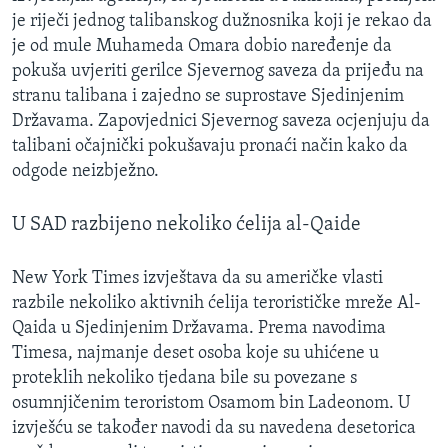
je riječi jednog talibanskog dužnosnika koji je rekao da
je od mule Muhameda Omara dobio naređenje da
pokuša uvjeriti gerilce Sjevernog saveza da prijeđu na
stranu talibana i zajedno se suprostave Sjedinjenim
Državama. Zapovjednici Sjevernog saveza ocjenjuju da
talibani očajnički pokušavaju pronaći način kako da
odgode neizbježno.
U SAD razbijeno nekoliko ćelija al-Qaide
New York Times izvještava da su američke vlasti
razbile nekoliko aktivnih ćelija terorističke mreže Al-
Qaida u Sjedinjenim Državama. Prema navodima
Timesa, najmanje deset osoba koje su uhićene u
proteklih nekoliko tjedana bile su povezane s
osumnjičenim teroristom Osamom bin Ladeonom. U
izvješću se također navodi da su navedena desetorica