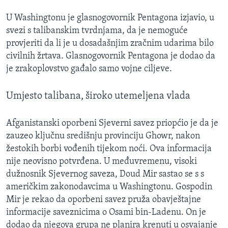
MAGAZIN
U Washingtonu je glasnogovornik Pentagona izjavio, u
O GLASU AMERIKE
svezi s talibanskim tvrdnjama, da je nemoguće
provjeriti da li je u dosadašnjim zračnim udarima bilo
Learning English
civilnih žrtava. Glasnogovornik Pentagona je dodao da
je zrakoplovstvo gađalo samo vojne ciljeve.
PRATITE NAS
Umjesto talibana, široko utemeljena vlada
Afganistanski oporbeni Sjeverni savez priopćio je da je
Jezici
zauzeo ključnu središnju provinciju Ghowr, nakon
žestokih borbi vođenih tijekom noći. Ova informacija
nije neovisno potvrđena. U međuvremenu, visoki
dužnosnik Sjevernog saveza, Doud Mir sastao se s s
američkim zakonodavcima u Washingtonu. Gospodin
Mir je rekao da oporbeni savez pruža obavještajne
informacije saveznicima o Osami bin-Ladenu. On je
dodao da njegova grupa ne planira krenuti u osvajanje