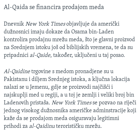
Al-Qaida se financira prodajom meda
Dnevnik
New York Times
objavljuje da američki
dužnosnici imaju dokaze da Osama bin-Laden
kontrolira prodajnu mrežu meda, što je glavni proizvod
na Srednjem istoku još od biblijskih vremena, te da su
pripadnici
al-Qaide
, također, uključeni u taj posao.
Al-Qaidine
trgovine s medom pronadjene su u
Pakistanu i diljem Srednjeg istoka, a ključna lokacija
nalazi se u Jemenu, gdje se proizvodi najčišći i
najskuplji med u regiji, a u toj je zemlji i veliki broj bin
Ladenovih pristaša.
New York Times
se pozvao na riječi
jednog visokog dužnosnika američke adminstracije koji
kaže da se prodajom meda osiguravaju legitimni
prihodi za
al-Qaidinu
terorističku mrežu.