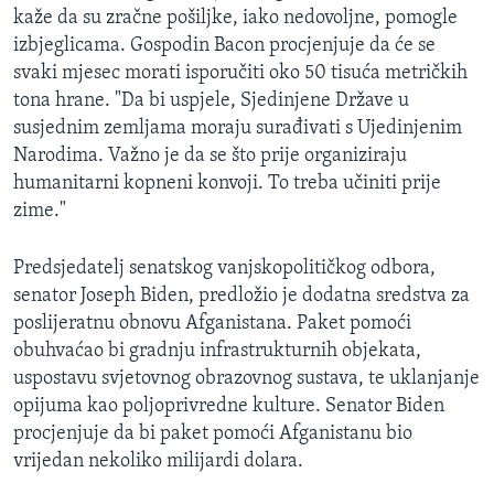
kaže da su zračne pošiljke, iako nedovoljne, pomogle
izbjeglicama. Gospodin Bacon procjenjuje da će se
svaki mjesec morati isporučiti oko 50 tisuća metričkih
tona hrane. "Da bi uspjele, Sjedinjene Države u
susjednim zemljama moraju surađivati s Ujedinjenim
Narodima. Važno je da se što prije organiziraju
humanitarni kopneni konvoji. To treba učiniti prije
zime."
Predsjedatelj senatskog vanjskopolitičkog odbora,
senator Joseph Biden, predložio je dodatna sredstva za
poslijeratnu obnovu Afganistana. Paket pomoći
obuhvaćao bi gradnju infrastrukturnih objekata,
uspostavu svjetovnog obrazovnog sustava, te uklanjanje
opijuma kao poljoprivredne kulture. Senator Biden
procjenjuje da bi paket pomoći Afganistanu bio
vrijedan nekoliko milijardi dolara.