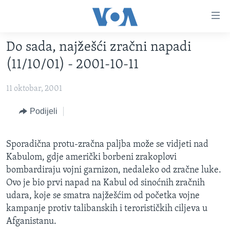
Linkovi
Pređi
na
Do sada, najžešći zračni napadi
glavni
TV PROGRAM
sadržaj
(11/10/01) - 2001-10-11
VIDEO
Pređi
na
11 oktobar, 2001
FOTOGRAFIJE DANA
glavnu
VIJESTI
Podijeli
navigaciju
Idi
NAUKA I TEHNOLOGIJA
SJEDINJENE AMERIČKE DRŽAVE
na
Sporadična protu-zračna paljba može se vidjeti nad
SPECIJALNI PROJEKTI
BOSNA I HERCEGOVINA
pretragu
Kabulom, gdje američki borbeni zrakoplovi
KORUPCIJA
SVIJET
bombardiraju vojni garnizon, nedaleko od zračne luke.
Ovo je bio prvi napad na Kabul od sinoćnih zračnih
SLOBODA MEDIJA
udara, koje se smatra najžešćim od početka vojne
ŽENSKA STRANA
kampanje protiv talibanskih i terorističkih ciljeva u
IZBJEGLIČKA STRANA
Afganistanu.