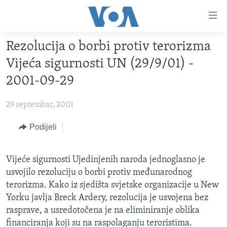
Linkovi
Pređi
na
Rezolucija o borbi protiv terorizma
glavni
TV PROGRAM
sadržaj
Vijeća sigurnosti UN (29/9/01) -
VIDEO
Pređi
2001-09-29
na
FOTOGRAFIJE DANA
glavnu
29 septembar, 2001
VIJESTI
navigaciju
Idi
NAUKA I TEHNOLOGIJA
Podijeli
SJEDINJENE AMERIČKE DRŽAVE
na
SPECIJALNI PROJEKTI
BOSNA I HERCEGOVINA
pretragu
Vijeće sigurnosti Ujedinjenih naroda jednoglasno je
KORUPCIJA
SVIJET
usvojilo rezoluciju o borbi protiv međunarodnog
SLOBODA MEDIJA
terorizma. Kako iz sjedišta svjetske organizacije u New
Yorku javlja Breck Ardery, rezolucija je usvojena bez
ŽENSKA STRANA
rasprave, a usredotočena je na eliminiranje oblika
IZBJEGLIČKA STRANA
financiranja koji su na raspolaganju teroristima.