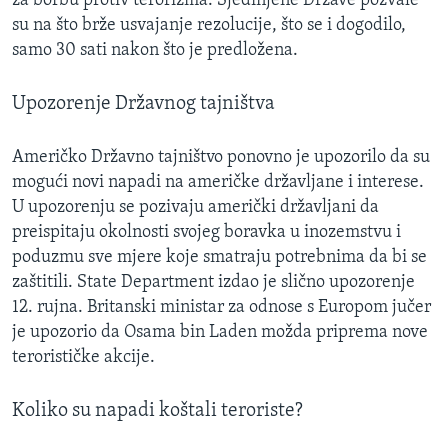
za borbu protiv terorizma. Sjedinjene Države pozvale
su na što brže usvajanje rezolucije, što se i dogodilo,
samo 30 sati nakon što je predložena.
Upozorenje Državnog tajništva
Američko Državno tajništvo ponovno je upozorilo da su
mogući novi napadi na američke državljane i interese.
U upozorenju se pozivaju američki državljani da
preispitaju okolnosti svojeg boravka u inozemstvu i
poduzmu sve mjere koje smatraju potrebnima da bi se
zaštitili. State Department izdao je slično upozorenje
12. rujna. Britanski ministar za odnose s Europom jučer
je upozorio da Osama bin Laden možda priprema nove
terorističke akcije.
Koliko su napadi koštali teroriste?