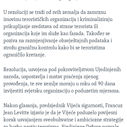
MAGAZIN
U rezoluciji se traži od svih zemalja da zamrznu
O GLASU AMERIKE
imovinu terorističkih organizacija i kriminaliziraju
prikupljanje sredstava od strane terorista ili
Learning English
organizacija koje im služe kao fasada. Također se
poziva na razmjenjivanje obavještajnih podataka i
PRATITE NAS
strožu graničnu kontrolu kako bi se teroristima
ograničilo kretanje.
Rezolucija, usvojena pod pokroviteljstvom Ujedinjenih
Jezici
naroda, uspostavlja i sustav praćenja njenog
provođenja, te sve zemlje moraju u roku od 90 dana
izvijestiti svjetsku organizaciju o poduzetim mjerama.
Nakon glasanja, predsjednik Vijeća sigurnosti, Francuz
Jean Levitte izjavio je da je Vijeće poduzelo povijesni
korak usvajanjem sveobuhvatne i ambiciozne strategije