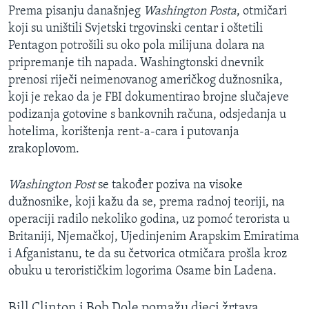
Prema pisanju današnjeg
Washington Posta
, otmičari
koji su uništili Svjetski trgovinski centar i oštetili
Pentagon potrošili su oko pola milijuna dolara na
pripremanje tih napada. Washingtonski dnevnik
prenosi riječi neimenovanog američkog dužnosnika,
koji je rekao da je FBI dokumentirao brojne slučajeve
podizanja gotovine s bankovnih računa, odsjedanja u
hotelima, korištenja rent-a-cara i putovanja
zrakoplovom.
Washington Post
se također poziva na visoke
dužnosnike, koji kažu da se, prema radnoj teoriji, na
operaciji radilo nekoliko godina, uz pomoć terorista u
Britaniji, Njemačkoj, Ujedinjenim Arapskim Emiratima
i Afganistanu, te da su četvorica otmičara prošla kroz
obuku u terorističkim logorima Osame bin Ladena.
Bill Clinton i Bob Dole pomažu djeci žrtava