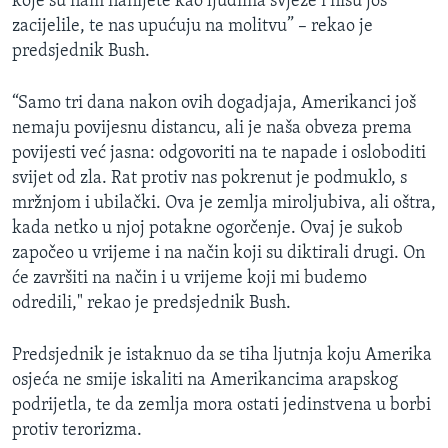
koje su nam nanijete kao ljudima svježe i nisu još
MAGAZIN
zacijelile, te nas upućuju na molitvu” – rekao je
predsjednik Bush.
O GLASU AMERIKE
“Samo tri dana nakon ovih dogadjaja, Amerikanci još
Learning English
nemaju povijesnu distancu, ali je naša obveza prema
povijesti već jasna: odgovoriti na te napade i osloboditi
PRATITE NAS
svijet od zla. Rat protiv nas pokrenut je podmuklo, s
mržnjom i ubilački. Ova je zemlja miroljubiva, ali oštra,
kada netko u njoj potakne ogorčenje. Ovaj je sukob
započeo u vrijeme i na način koji su diktirali drugi. On
Jezici
će završiti na način i u vrijeme koji mi budemo
odredili," rekao je predsjednik Bush.
Predsjednik je istaknuo da se tiha ljutnja koju Amerika
osjeća ne smije iskaliti na Amerikancima arapskog
podrijetla, te da zemlja mora ostati jedinstvena u borbi
protiv terorizma.