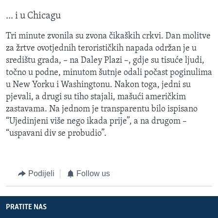
... i u Chicagu
Tri minute zvonila su zvona čikaških crkvi. Dan molitve
za žrtve ovotjednih terorističkih napada održan je u
središtu grada, – na Daley Plazi –, gdje su tisuće ljudi,
točno u podne, minutom šutnje odali počast poginulima
u New Yorku i Washingtonu. Nakon toga, jedni su
pjevali, a drugi su tiho stajali, mašući američkim
zastavama. Na jednom je transparentu bilo ispisano
“Ujedinjeni više nego ikada prije”, a na drugom –
“uspavani div se probudio”.
Podijeli
Follow us
PRATITE NAS