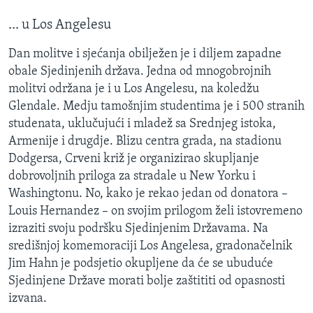
... u Los Angelesu
Dan molitve i sjećanja obilježen je i diljem zapadne
obale Sjedinjenih država. Jedna od mnogobrojnih
molitvi održana je i u Los Angelesu, na koledžu
Glendale. Medju tamošnjim studentima je i 500 stranih
studenata, uklučujući i mladež sa Srednjeg istoka,
Armenije i drugdje. Blizu centra grada, na stadionu
Dodgersa, Crveni križ je organizirao skupljanje
dobrovoljnih priloga za stradale u New Yorku i
Washingtonu. No, kako je rekao jedan od donatora –
Louis Hernandez – on svojim prilogom želi istovremeno
izraziti svoju podršku Sjedinjenim Državama. Na
središnjoj komemoraciji Los Angelesa, gradonačelnik
Jim Hahn je podsjetio okupljene da će se ubuduće
Sjedinjene Države morati bolje zaštititi od opasnosti
izvana.