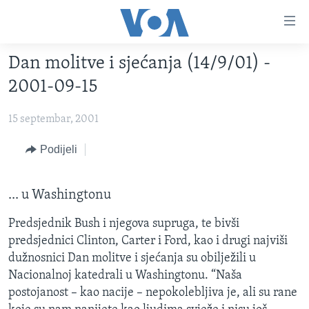
Linkovi
Pređi
na
Dan molitve i sjećanja (14/9/01) -
glavni
TV PROGRAM
sadržaj
2001-09-15
VIDEO
Pređi
na
15 septembar, 2001
FOTOGRAFIJE DANA
glavnu
VIJESTI
Podijeli
navigaciju
Idi
NAUKA I TEHNOLOGIJA
SJEDINJENE AMERIČKE DRŽAVE
na
... u Washingtonu
SPECIJALNI PROJEKTI
BOSNA I HERCEGOVINA
pretragu
KORUPCIJA
SVIJET
Predsjednik Bush i njegova supruga, te bivši
predsjednici Clinton, Carter i Ford, kao i drugi najviši
SLOBODA MEDIJA
dužnosnici Dan molitve i sjećanja su obilježili u
ŽENSKA STRANA
Nacionalnoj katedrali u Washingtonu. “Naša
postojanost – kao nacije – nepokolebljiva je, ali su rane
IZBJEGLIČKA STRANA