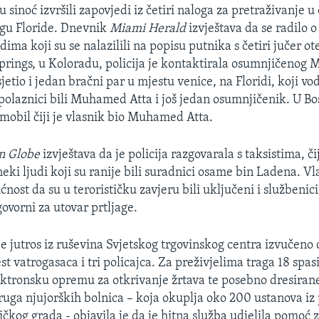
u sinoć izvršili zapovjedi iz četiri naloga za pretraživanje 
ugu Floride. Dnevnik
Miami Herald
izvještava da se radilo o
dima koji su se nalazilili na popisu putnika s četiri jučer ot
prings, u Koloradu, policija je kontaktirala osumnjičeno
sjetio i jedan bračni par u mjestu venice, na Floridi, koji vo
u polaznici bili Muhamed Atta i još jedan osumnjičenik. U Bo
obil čiji je vlasnik bio Muhamed Atta.
n Globe
izvještava da je policija razgovarala s taksistima, či
i neki ljudi koji su ranije bili suradnici osame bin Ladena. Vl
nost da su u terorističku zavjeru bili uključeni i službenic
vorni za utovar prtljage.
je jutros iz ruševina Svjetskog trgovinskog centra izvučeno
est vatrogasaca i tri policajca. Za preživjelima traga 18 spa
lektronsku opremu za otkrivanje žrtava te posebno dresiran
ruga njujorških bolnica – koja okuplja oko 200 ustanova iz
kog grada - objavila je da je hitna služba udjelila pomoć z