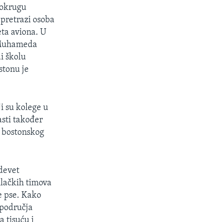
u okrugu
 pretrazi osoba
eta aviona. U
g Muhameda
di školu
stonu je
ji su kolege u
asti također
i bostonskog
 devet
silačkih timova
e pse. Kako
 područja
a tisuću i