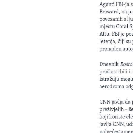
MAGAZIN
Agenti FBI-ja s
O GLASU AMERIKE
Broward, na j
povezanih s lju
mjestu Coral S
Attu. FBI je po
letenja, čiji s
pronađen autom
Dnevnik
Bosto
prošlosti bili 
istražuju moguć
aerodroma odgo
CNN javlja da 
preživjelih – š
koji koriste e
javlja CNN, ud
najvećeg američ