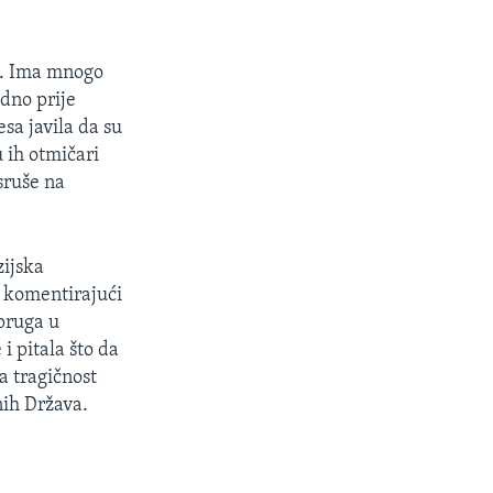
na. Ima mnogo
edno prije
esa javila da su
 ih otmičari
 sruše na
zijska
o komentirajući
upruga u
i pitala što da
a tragičnost
nih Država.