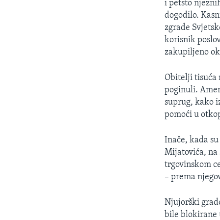
i petsto njezn
dogodilo. Kasni
zgrade Svjetsk
korisnik poslo
zakupiljeno ok
Obitelji tisuća
poginuli. Amer
suprug, kako i
pomoći u otkop
Inače, kada su
Mijatovića, na
trgovinskom ce
– prema njegov
Njujorški grado
bile blokiran