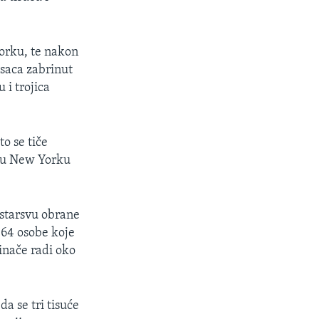
Yorku, te nakon
asaca zabrinut
 i trojica
to se tiče
i u New Yorku
istarsvu obrane
i 64 osobe koje
inače radi oko
a se tri tisuće