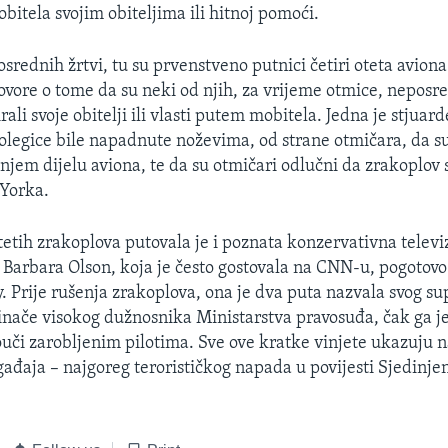
bitela svojim obiteljima ili hitnoj pomoći.
posrednih žrtvi, tu su prvenstveno putnici četiri oteta avio
govore o tome da su neki od njih, za vrijeme otmice, neposr
rali svoje obitelji ili vlasti putem mobitela. Jedna je stjuard
kolegice bile napadnute noževima, od strane otmičara, da su
ažnjem dijelu aviona, te da su otmičari odlučni da zrakoplov
Yorka.
etih zrakoplova putovala je i poznata konzervativna televi
Barbara Olson, koja je često gostovala na CNN-u, pogotov
. Prije rušenja zrakoplova, ona je dva puta nazvala svog s
nače visokog dužnosnika Ministarstva pravosuđa, čak ga je 
rouči zarobljenim pilotima. Sve ove kratke vinjete ukazuju n
gađaja – najgoreg terorističkog napada u povijesti Sjedinje