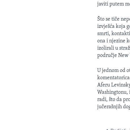
javiti putem mo
Što se tiče ne
izvješća koja 
smrti, kontakti
ona i njezine 
izolirali u str
područje New 
U jednom od ot
komentatorica 
Aferu Levinsky
Washingtonu, i
radi, što da p
jučerašnjih do