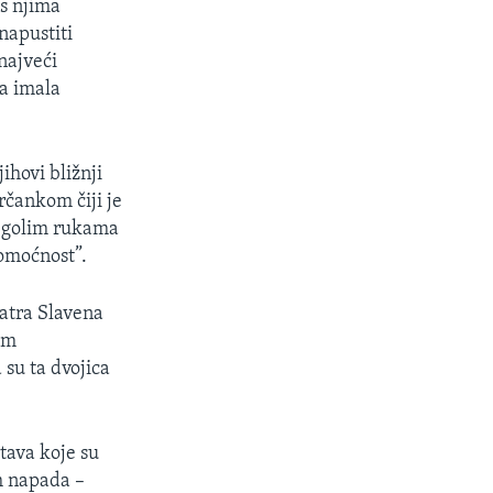
 s njima
napustiti
najveći
ka imala
ihovi bližnji
rčankom čiji je
a golim rukama
pomoćnost”.
ratra Slavena
om
su ta dvojica
rtava koje su
h napada –