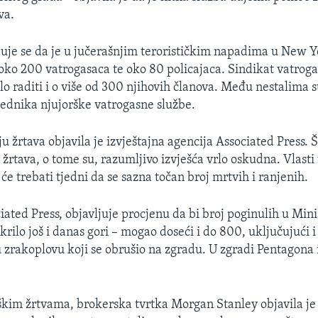
va.
juje se da je u jučerašnjim terorističkim napadima u New 
 oko 200 vatrogasaca te oko 80 policajaca. Sindikat vatrog
lo raditi i o više od 300 njihovih članova. Među nestalima su
jednika njujorške vatrogasne službe.
u žrtava objavila je izvještajna agencija Associated Press. Š
 žrtava, o tome su, razumljivo izvješća vrlo oskudna. Vlast
će trebati tjedni da se sazna točan broj mrtvih i ranjenih.
iated Press, objavljuje procjenu da bi broj poginulih u Min
krilo još i danas gori – mogao doseći i do 800, uključujući 
 u zrakoplovu koji se obrušio na zgradu. U zgradi Pentagona 
rškim žrtvama, brokerska tvrtka Morgan Stanley objavila je d