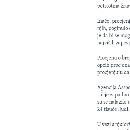
petstotina žrta
Inače, procjen
njih, poginulo
je da bi se mog
najviših zapov
Procjenu o broj
općih procjena
procjenjuju da 
Agencija Assoc
– čije zapadno 
su se nalazile
24 tisuće ljudi.
U vezi s njujo