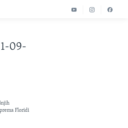
01-09-
šnjih
 prema Floridi