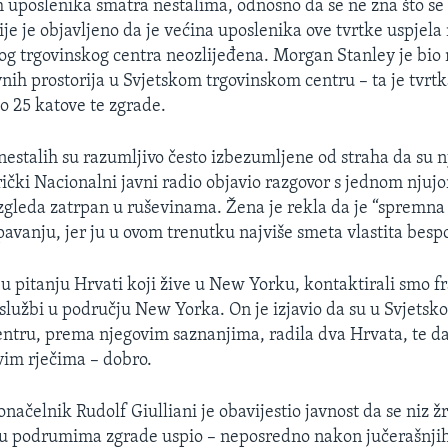
ih uposlenika smatra nestalima, odnosno da se ne zna što se
je je objavljeno da je većina uposlenika ove tvrtke uspjela 
og trgovinskog centra neozlijeđena. Morgan Stanley je bio 
vnih prostorija u Svjetskom trgovinskom centru – ta je tvrt
o 25 katove te zgrade.
 nestalih su razumljivo često izbezumljene od straha da su nj
ički Nacionalni javni radio objavio razgovor s jednom njujo
zgleda zatrpan u ruševinama. Žena je rekla da je “spremn
avanju, jer ju u ovom trenutku najviše smeta vlastita bes
 u pitanju Hrvati koji žive u New Yorku, kontaktirali smo f
 službi u području New Yorka. On je izjavio da su u Svjetsk
ntru, prema njegovim saznanjima, radila dva Hrvata, te da 
im rječima – dobro.
načelnik Rudolf Giulliani je obavijestio javnost da se niz ž
e u podrumima zgrade uspio – neposredno nakon jučerašnji