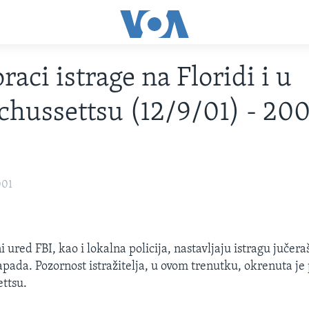
raci istrage na Floridi i u
hussettsu (12/9/01) - 20
001
i ured FBI, kao i lokalna policija, nastavljaju istragu jučera
napada. Pozornost istražitelja, u ovom trenutku, okrenuta je
ttsu.