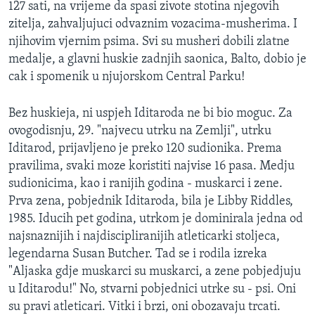
127 sati, na vrijeme da spasi zivote stotina njegovih
zitelja, zahvaljujuci odvaznim vozacima-musherima. I
njihovim vjernim psima. Svi su musheri dobili zlatne
medalje, a glavni huskie zadnjih saonica, Balto, dobio je
cak i spomenik u njujorskom Central Parku!
Bez huskieja, ni uspjeh Iditaroda ne bi bio moguc. Za
ovogodisnju, 29. "najvecu utrku na Zemlji", utrku
Iditarod, prijavljeno je preko 120 sudionika. Prema
pravilima, svaki moze koristiti najvise 16 pasa. Medju
sudionicima, kao i ranijih godina - muskarci i zene.
Prva zena, pobjednik Iditaroda, bila je Libby Riddles,
1985. Iducih pet godina, utrkom je dominirala jedna od
najsnaznijih i najdiscipliranijih atleticarki stoljeca,
legendarna Susan Butcher. Tad se i rodila izreka
"Aljaska gdje muskarci su muskarci, a zene pobjedjuju
u Iditarodu!" No, stvarni pobjednici utrke su - psi. Oni
su pravi atleticari. Vitki i brzi, oni obozavaju trcati.