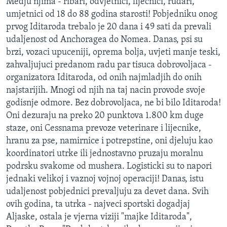
Medju njima - ribari, odvjetnici, lijecnici, rudari,
umjetnici od 18 do 88 godina starosti! Pobjedniku onog
prvog Iditaroda trebalo je 20 dana i 49 sati da prevali
udaljenost od Anchoragea do Nomea. Danas, psi su
brzi, vozaci upuceniji, oprema bolja, uvjeti manje teski,
zahvaljujuci predanom radu par tisuca dobrovoljaca -
organizatora Iditaroda, od onih najmladjih do onih
najstarijih. Mnogi od njih na taj nacin provode svoje
godisnje odmore. Bez dobrovoljaca, ne bi bilo Iditaroda!
Oni dezuraju na preko 20 punktova 1.800 km duge
staze, oni Cessnama prevoze veterinare i lijecnike,
hranu za pse, namirnice i potrepstine, oni djeluju kao
koordinatori utrke ili jednostavno pruzaju moralnu
podrsku svakome od mushera. Logisticki su to napori
jednaki velikoj i vaznoj vojnoj operaciji! Danas, istu
udaljenost pobjednici prevaljuju za devet dana. Svih
ovih godina, ta utrka - najveci sportski dogadjaj
Aljaske, ostala je vjerna viziji "majke Iditaroda",