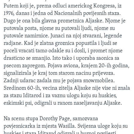
Putem koji je, prema odluci americkog Kongresa, iz
1976, danas i jedna od Nacionalnih povijesnih staza.
Dugo je ona bila glavna prometnica Aljaske. Njome je
putovala posta, njome su putovali ljudi, njome su
putovale namirnice. Junaci na njoj stvarani, legende
radjane. Kad je zlatna groznica popustila i ljudi se
poceli vracati tamo odakle su i dosli, i promet njome
drasticno se smanjio. Isto tako i uporaba saonica sa
psecom zapregom. Pojava aviona, krajem 20-ih godina,
signalizirala je kraj tom starom nacinu prijevoza.
Zadnji udarac zadala mu je pojava snowmobilea.
Sredinom 60-ih, vecina zitelja Aljaske nije vise ni znala
za stazu Iditarod i za vaznu ulogu koju su huskies,
eskimski psi, odigrali u ranom naseljavanju Aljaske.
Na scenu stupa Dorothy Page, samozvana
povjesnicarka iz mjesta Wasilla. Svijesna uloge koju su
huskies i staza Iditarod odigrali u burnoj povijesti