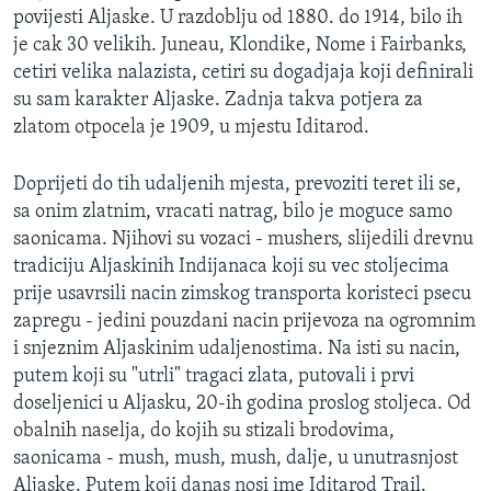
povijesti Aljaske. U razdoblju od 1880. do 1914, bilo ih
MAGAZIN
je cak 30 velikih. Juneau, Klondike, Nome i Fairbanks,
O GLASU AMERIKE
cetiri velika nalazista, cetiri su dogadjaja koji definirali
su sam karakter Aljaske. Zadnja takva potjera za
Learning English
zlatom otpocela je 1909, u mjestu Iditarod.
PRATITE NAS
Doprijeti do tih udaljenih mjesta, prevoziti teret ili se,
sa onim zlatnim, vracati natrag, bilo je moguce samo
saonicama. Njihovi su vozaci - mushers, slijedili drevnu
tradiciju Aljaskinih Indijanaca koji su vec stoljecima
Jezici
prije usavrsili nacin zimskog transporta koristeci psecu
zapregu - jedini pouzdani nacin prijevoza na ogromnim
i snjeznim Aljaskinim udaljenostima. Na isti su nacin,
putem koji su "utrli" tragaci zlata, putovali i prvi
doseljenici u Aljasku, 20-ih godina proslog stoljeca. Od
obalnih naselja, do kojih su stizali brodovima,
saonicama - mush, mush, mush, dalje, u unutrasnjost
Aljaske. Putem koji danas nosi ime Iditarod Trail.