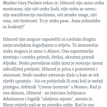
Musher Gary Paulsen rekao je: Iditarod nije samo utrka
saonicama; nije niti utrka ljudi; nije utrka za novac;
nije manifestacija machisma, niti zenske snage, niti
uma, niti hrabrosti. To je utrka pasa...baza jednadzbe
su huskieji!"
Iditarod nije moguce usporediti ni s jednim drugim
natjecateljskim dogadjajem u svijetu. Ta izvanredna
utrka moguca je samo u Aljasci. Ona suprotstavlja
zivotinju i covjeka prirodi, divljoj, okrutnoj prirodi
Aljaske. Svaka prevaljena milja izraz je stovanja njenoj
uzbudljivoj povijesti. Iditarod je prica o pustolovini i
smionosti. Svaki musher ostvaruje djelo u koje se tek
rijetki upustaju - bio on pobjednik ili onaj koji je zadnji
pristigao, dobitnik "Crvene lanterne" u Nomeu. Kad je
ona skinuta, Iditarod - na jezicima Indijanaca
Athabascan i Ingalik "udaljeno mjesto", zavrsio je.
Njeno svijetlo pali se na pocetku utrke. Kad je ono