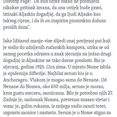
Dorothy Page: "Da duh utrke nikad ne promijeni
nikakav pritisak izvana, da ona uvijek bude pravi,
istinski Aljaskin dogadjaj, da ga ljudi Aljaske kao
takvog cijene, i da ih on inspirira pionirskim duhom
proslih dana".
Iako Iditarod manje-vise slijedi onaj povijesni put koji
je vodio do udaljenih rudarskih kampova, utrka se od
samog pocetka odrzava u znak sjecanja na jedan drugi
dogadjaj iz Aljaskine ne tako davne proslosti. Bio je
sijecanj, godina 1925. Cica zima. U mjestu Nome izbila
je epidemija difterije. Najblizi serum bio je u
Anchorageu. Vlakom je mogao samo do Nenane. Od
Nenane do Nomea, oko 650 milja, serum je morao,
kroz gustu mecavu, saonicama. Bilo je potrebno njih 27.
Zadnje je, nadomak Nomea, prevrnuo snazan vjetar i
vozac je, golim rukama, iz snijega vadio rasuti teret,
uspravio saonice i nastavio. Serum je u Nome stigao za