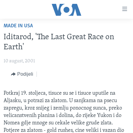
Linkovi
Pređi
na
MADE IN USA
glavni
TV PROGRAM
sadržaj
Iditarod, 'The Last Great Race on
VIDEO
Pređi
Earth'
na
FOTOGRAFIJE DANA
glavnu
10 august, 2001
VIJESTI
navigaciju
Idi
Podijeli
NAUKA I TEHNOLOGIJA
SJEDINJENE AMERIČKE DRŽAVE
na
SPECIJALNI PROJEKTI
BOSNA I HERCEGOVINA
pretragu
Potkraj 19. stoljeca, tisuce su se i tisuce uputile na
KORUPCIJA
SVIJET
Aljasku, u potrazi za zlatom. U sanjkama na psecu
SLOBODA MEDIJA
zapregu, kroz snijeg i zemlju ponocnog sunca, preko
velicanstvenih planina i dolina, do rijeke Yukon i do
ŽENSKA STRANA
Nomea gdje mnoge su cekale velike grude zlata.
IZBJEGLIČKA STRANA
Potjere za zlatom - gold rushes, cine veliki i vazan dio