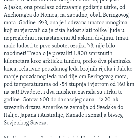
Aljaske, ona predlaze odrzavanje godisnje utrke, od
Anchoragea do Nomea, na zapadnoj obali Beringovog
mora. Godine 1973, ona je i odrzana unatoc mnogima
koji su vjerovali da je cista ludost slati tolike ljude u
nepreglednu i nenastanjenu Aljaskinu divljinu. Imati
malo ludosti te prve subote, ozujka '73, nije bilo
naodmet! Trebalo je prevaliti 1.800 smrznutih
kilometara kroz arkticku tundru, preko dva planinska
lanca, relativno pouzdanog leda brojnih rijeka i daleko
manje pouzdanog leda nad dijelom Beringovog mora,
pod temperaturama od -54 stupnja i vjetrom od 160 km
na sat! Dvadeset i dva mushera zavrsila su utrku te
godine. Gotovo 500 do danasnjeg dana - iz 20-ak
saveznih drzava Amerike te zemalja od Svedske do
Italije, Japana i Australije, Kanade i zemalja bivseg
Sovjetskog Saveza.