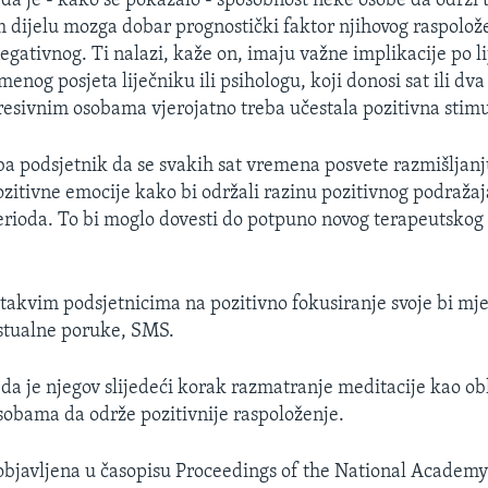
da je - kako se pokazalo - sposobnost neke osobe da održi t
m dijelu mozga dobar prognostički faktor njihovog raspolože
negativnog. Ti nalazi, kaže on, imaju važne implikacije po l
nog posjeta liječniku ili psihologu, koji donosi sat ili dva
resivnim osobama vjerojatno treba učestala pozitivna stimu
a podsjetnik da se svakih sat vremena posvete razmišljanj
ozitivne emocije kako bi održali razinu pozitivnog podraža
ioda. To bi moglo dovesti do potpuno novog terapeutskog 
akvim podsjetnicima na pozitivno fokusiranje svoje bi mje
stualne poruke, SMS.
da je njegov slijedeći korak razmatranje meditacije kao o
obama da održe pozitivnije raspoloženje.
 objavljena u časopisu Proceedings of the National Academy