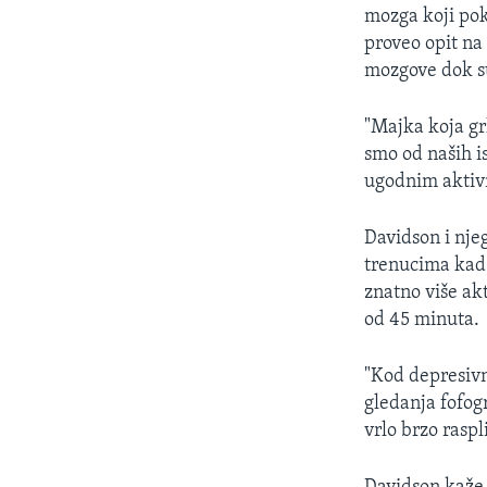
MAGAZIN
mozga koji pok
O GLASU AMERIKE
proveo opit na
mozgove dok su
"Majka koja grl
smo od naših is
ugodnim aktiv
Davidson i njeg
trenucima kad s
znatno više akt
od 45 minuta.
"Kod depresiv
gledanja fofogr
vrlo brzo rasp