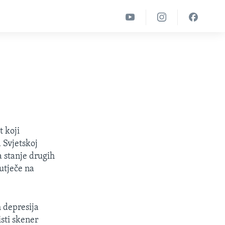
t koji
a Svjetskoj
a stanje drugih
 utječe na
 depresija
sti skener