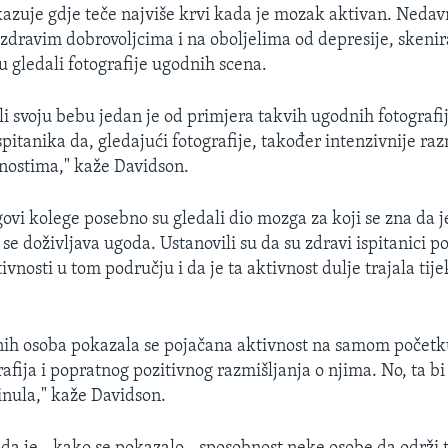
azuje gdje teče najviše krvi kada je mozak aktivan. Nedavn
 zdravim dobrovoljcima i na oboljelima od depresije, skenir
 gledali fotografije ugodnih scena.
i svoju bebu jedan je od primjera takvih ugodnih fotografij
pitanika da, gledajući fotografije, također intenzivnije raz
nostima," kaže Davidson.
ovi kolege posebno su gledali dio mozga za koji se zna da je
e doživljava ugoda. Ustanovili su da su zdravi ispitanici p
ivnosti u tom području i da je ta aktivnost dulje trajala ti
nih osoba pokazala se pojačana aktivnost na samom početk
afija i popratnog pozitivnog razmišljanja o njima. No, ta bi
linula," kaže Davidson.