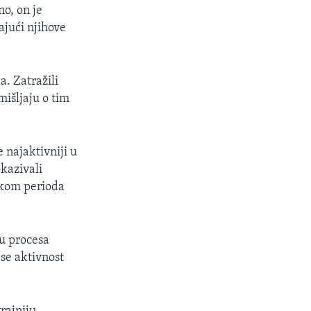
o, on je
ajući njihove
a. Zatražili
mišljaju o tim
 najaktivniji u
okazivali
jekom perioda
u procesa
 se aktivnost