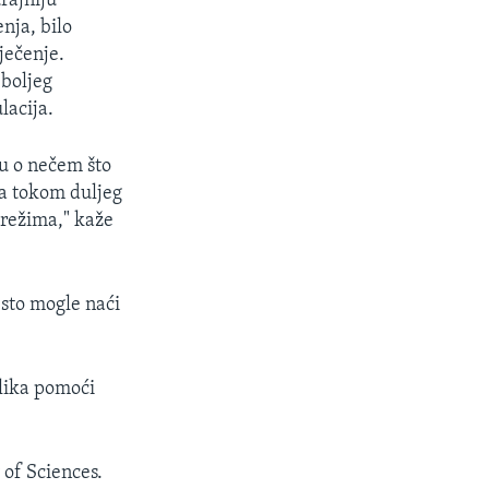
rajniju
nja, bilo
iječenje.
 boljeg
lacija.
u o nečem što
ja tokom duljeg
režima," kaže
sto mogle naći
blika pomoći
 of Sciences.