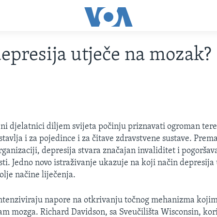
epresija utječe na mozak?
i djelatnici diljem svijeta počinju priznavati ogroman tere
tavlja i za pojedince i za čitave zdravstvene sustave. Prem
ganizaciji, depresija stvara značajan invaliditet i pogoršav
ti. Jedno novo istraživanje ukazuje na koji način depresija
lje načine liječenja.
ntenziviraju napore na otkrivanju točnog mehanizma kojim
m mozga. Richard Davidson, sa Sveučilišta Wisconsin, kori