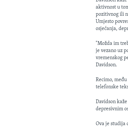
Davidson kaže 
aktivnost u to
pozitivnog ili 
Umjesto povreme
osjećanja, dep
"Možda im treb
je vezano uz p
vremenskog per
Davidson.
Recimo, među t
telefonske tek
Davidson kaže 
depresivnim os
Ova je studija