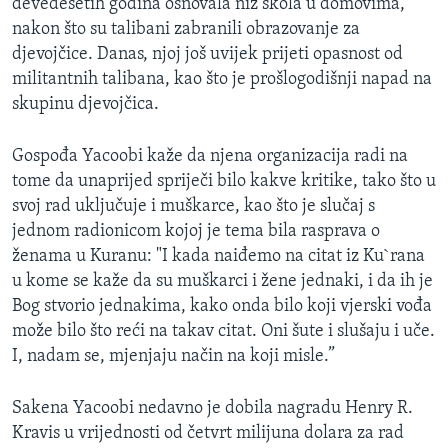
devedesetih godina osnovala niz škola u domovima,
nakon što su talibani zabranili obrazovanje za
djevojčice. Danas, njoj još uvijek prijeti opasnost od
militantnih talibana, kao što je prošlogodišnji napad na
skupinu djevojčica.
Gospođa Yacoobi kaže da njena organizacija radi na
tome da unaprijed spriječi bilo kakve kritike, tako što u
svoj rad uključuje i muškarce, kao što je slučaj s
jednom radionicom kojoj je tema bila rasprava o
ženama u Kuranu: "I kada naiđemo na citat iz Ku`rana
u kome se kaže da su muškarci i žene jednaki, i da ih je
Bog stvorio jednakima, kako onda bilo koji vjerski vođa
može bilo što reći na takav citat. Oni šute i slušaju i uče.
I, nadam se, mjenjaju način na koji misle.”
Sakena Yacoobi nedavno je dobila nagradu Henry R.
Kravis u vrijednosti od četvrt milijuna dolara za rad