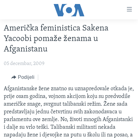
Linkovi
Pređi
na
Američka feministica Sakena
glavni
TV PROGRAM
sadržaj
Yacoobi pomaže ženama u
VIDEO
Pređi
Afganistanu
na
FOTOGRAFIJE DANA
glavnu
05 decembar, 2009
VIJESTI
navigaciju
Idi
NAUKA I TEHNOLOGIJA
Podijeli
SJEDINJENE AMERIČKE DRŽAVE
na
SPECIJALNI PROJEKTI
Afganistanske žene znatno su uznapredovale otkada je,
BOSNA I HERCEGOVINA
pretragu
prije osam godina, vojnom akcijom koju su predvodile
KORUPCIJA
SVIJET
američke snage, svrgnut talibanski režim. Žene sada
SLOBODA MEDIJA
predstavljaju jednu četvrtinu svih zakonodavaca u
parlamentu ove zemlje. No, životi mnogih Afganistanki
ŽENSKA STRANA
i dalje su vrlo teški. Talibanski militanti nekada
IZBJEGLIČKA STRANA
napadaju žene i djevojke na putu u školu ili na posao, a