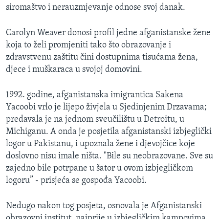
siromaštvo i nerauzmjevanje odnose svoj danak.
MAGAZIN
O GLASU AMERIKE
Carolyn Weaver donosi profil jedne afganistanske žene
koja to želi promjeniti tako što obrazovanje i
Learning English
zdravstvenu zaštitu čini dostupnima tisućama žena,
djece i muškaraca u svojoj domovini.
PRATITE NAS
1992. godine, afganistanska imigrantica Sakena
Yacoobi vrlo je lijepo živjela u Sjedinjenim Drzavama;
predavala je na jednom sveučilištu u Detroitu, u
Jezici
Michiganu. A onda je posjetila afganistanski izbjeglički
logor u Pakistanu, i upoznala žene i djevojčice koje
doslovno nisu imale ništa. "Bile su neobrazovane. Sve su
zajedno bile potrpane u šator u ovom izbjegličkom
logoru” - prisjeća se gospođa Yacoobi.
Nedugo nakon tog posjeta, osnovala je Afganistanski
obrazovni institut, najprije u izbjegličkim kampovima,