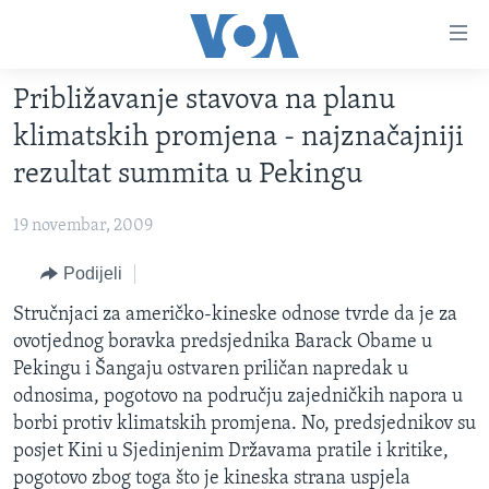
Linkovi
Pređi
na
Približavanje stavova na planu
glavni
TV PROGRAM
sadržaj
klimatskih promjena - najznačajniji
VIDEO
Pređi
rezultat summita u Pekingu
na
FOTOGRAFIJE DANA
glavnu
19 novembar, 2009
VIJESTI
navigaciju
Idi
NAUKA I TEHNOLOGIJA
Podijeli
SJEDINJENE AMERIČKE DRŽAVE
na
SPECIJALNI PROJEKTI
Stručnjaci za američko-kineske odnose tvrde da je za
BOSNA I HERCEGOVINA
pretragu
ovotjednog boravka predsjednika Barack Obame u
KORUPCIJA
SVIJET
Pekingu i Šangaju ostvaren priličan napredak u
SLOBODA MEDIJA
odnosima, pogotovo na području zajedničkih napora u
borbi protiv klimatskih promjena. No, predsjednikov su
ŽENSKA STRANA
posjet Kini u Sjedinjenim Državama pratile i kritike,
IZBJEGLIČKA STRANA
pogotovo zbog toga što je kineska strana uspjela