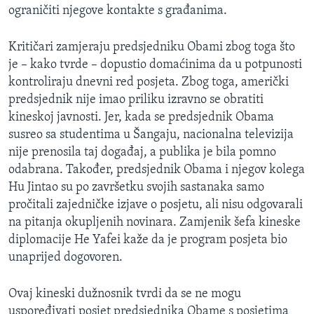
ograničiti njegove kontakte s građanima.
MAGAZIN
O GLASU AMERIKE
Kritičari zamjeraju predsjedniku Obami zbog toga što
je – kako tvrde – dopustio domaćinima da u potpunosti
Learning English
kontroliraju dnevni red posjeta. Zbog toga, američki
predsjednik nije imao priliku izravno se obratiti
PRATITE NAS
kineskoj javnosti. Jer, kada se predsjednik Obama
susreo sa studentima u Šangaju, nacionalna televizija
nije prenosila taj događaj, a publika je bila pomno
odabrana. Također, predsjednik Obama i njegov kolega
Jezici
Hu Jintao su po završetku svojih sastanaka samo
pročitali zajedničke izjave o posjetu, ali nisu odgovarali
na pitanja okupljenih novinara. Zamjenik šefa kineske
diplomacije He Yafei kaže da je program posjeta bio
unaprijed dogovoren.
Ovaj kineski dužnosnik tvrdi da se ne mogu
uspoređivati posjet predsjednika Obame s posjetima