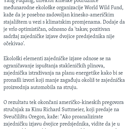
Yang Fuqiang, direktor kineske podružnice
međunarodne ekološke organizacije World Wild Fund,
kaže da je posebno zadovoljan kinesko-američkim
stajalištem u vezi s klimatskim promjenama. Dodaje da
je vrlo optimističan, odnosno da 'takav, pozitivan
sadržaj zajedničke izjave dvojice predsjednika nije
očekivao'.
Ekološki elementi zajedničke izjave odnose se na
ograničavanje ispuštanja stakleničkih plinova,
zajednička istraživanja na planu energetike kako bi se
pronašli izvori koji manje zagađuju okoliš te zajednička
proizvodnja automobila na struju.
O rezultatu tek okončani američko-kineskih pregovora
stručnjak za Kinu Richard Suttmeier, koji predaje na
Sveučilištu Oregon, kaže: "Ako proanalizirate
zajedničku izjavu dvojice predsjednika, vidite da je u