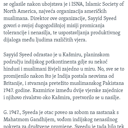
se oglasile nakon ubojstava je i ISNA, Islamic Society of
MAGAZIN
North America, najveća organizacija američkih
O GLASU AMERIKE
muslimana. Direktor ove organizacije, Sayyid Syeed
govori o svojoj dugogodišnjoj misiji promicanja
Learning English
tolerancije i nenasilja, te uspostavljanja produktivnog
dijaloga među ljudima različitih vjera.
PRATITE NAS
Sayyid Syeed odrastao je u Kašmiru, planinskom
području indijskog potkontinenta gdje su nekoć
hindusi i muslimani živjeli zajedno u miru. No, sve se to
Jezici
promijenilo nakon što je Indija postala neovisna od
Britanije, i stvaranja pretežito muslimanskog Pakistana
1947. godine. Razmirice između dvije vjerske zajednice
i njihovo rivalstvo oko Kašmira, pretvorilo se u nasilje.
G. 1947., Syeeda je otac poveo sa sobom na sastanak s
Mahatmom Gandhijem, vođom indijskog nenasilnog
pokreta za društvene promjene. Syeedu je tada bilo tek