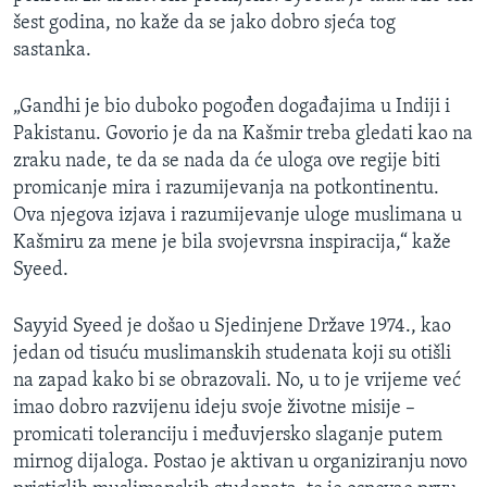
šest godina, no kaže da se jako dobro sjeća tog
sastanka.
„Gandhi je bio duboko pogođen događajima u Indiji i
Pakistanu. Govorio je da na Kašmir treba gledati kao na
zraku nade, te da se nada da će uloga ove regije biti
promicanje mira i razumijevanja na potkontinentu.
Ova njegova izjava i razumijevanje uloge muslimana u
Kašmiru za mene je bila svojevrsna inspiracija,“ kaže
Syeed.
Sayyid Syeed je došao u Sjedinjene Države 1974., kao
jedan od tisuću muslimanskih studenata koji su otišli
na zapad kako bi se obrazovali. No, u to je vrijeme već
imao dobro razvijenu ideju svoje životne misije –
promicati toleranciju i međuvjersko slaganje putem
mirnog dijaloga. Postao je aktivan u organiziranju novo