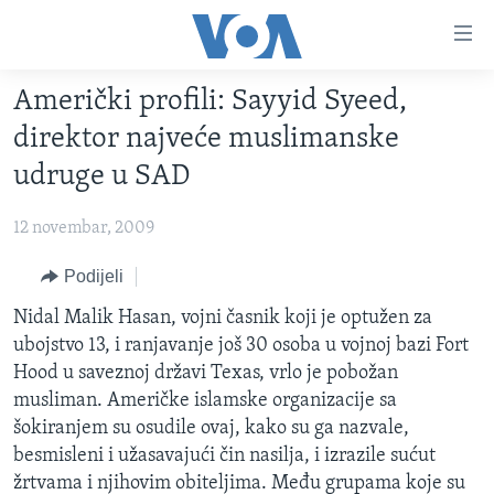
Linkovi
Pređi
na
Američki profili: Sayyid Syeed,
glavni
TV PROGRAM
sadržaj
direktor najveće muslimanske
VIDEO
Pređi
udruge u SAD
na
FOTOGRAFIJE DANA
glavnu
12 novembar, 2009
VIJESTI
navigaciju
Idi
NAUKA I TEHNOLOGIJA
Podijeli
SJEDINJENE AMERIČKE DRŽAVE
na
SPECIJALNI PROJEKTI
Nidal Malik Hasan, vojni časnik koji je optužen za
BOSNA I HERCEGOVINA
pretragu
ubojstvo 13, i ranjavanje još 30 osoba u vojnoj bazi Fort
KORUPCIJA
SVIJET
Hood u saveznoj državi Texas, vrlo je pobožan
SLOBODA MEDIJA
musliman. Američke islamske organizacije sa
šokiranjem su osudile ovaj, kako su ga nazvale,
ŽENSKA STRANA
besmisleni i užasavajući čin nasilja, i izrazile sućut
IZBJEGLIČKA STRANA
žrtvama i njihovim obiteljima. Među grupama koje su