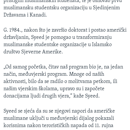
pristiglih muslimanskih studenata, te je osnovao prvu
muslimansku studentsku organizaciju u Sjedinjenim
Državama i Kanadi.
G. 1984., nakon što je završio doktorat i postao američki
državljanin, Syeed je pomogao u transformiranju
muslimanske studentske organizacije u Islamsko
društvo Sjeverne Amerike.
„Od samog početka, čitav naš program bio je, na jedan
način, međuvjerski program. Mnoge od naših
aktivnosti, bilo da se radilo o molitvama petkom, ili
našim vjerskim školama, upravo su i započete
donacijama ljudi drugih vjera,“ kaže Syeed.
Syeed se sjeća da su se njegovi napori da američke
muslimane uključi u međuvjerski dijalog pokazali
korisnima nakon terorističkih napada od 11. rujna