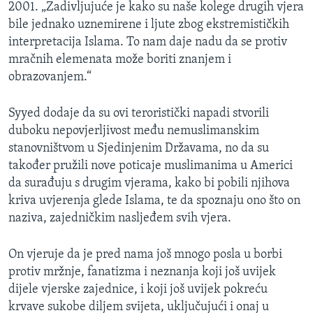
2001. „Zadivljujuće je kako su naše kolege drugih vjera
bile jednako uznemirene i ljute zbog ekstremističkih
interpretacija Islama. To nam daje nadu da se protiv
mračnih elemenata može boriti znanjem i
obrazovanjem.“
Syyed dodaje da su ovi teroristički napadi stvorili
duboku nepovjerljivost među nemuslimanskim
stanovništvom u Sjedinjenim Državama, no da su
također pružili nove poticaje muslimanima u Americi
da surađuju s drugim vjerama, kako bi pobili njihova
kriva uvjerenja glede Islama, te da spoznaju ono što on
naziva, zajedničkim nasljeđem svih vjera.
On vjeruje da je pred nama još mnogo posla u borbi
protiv mržnje, fanatizma i neznanja koji još uvijek
dijele vjerske zajednice, i koji još uvijek pokreću
krvave sukobe diljem svijeta, uključujući i onaj u