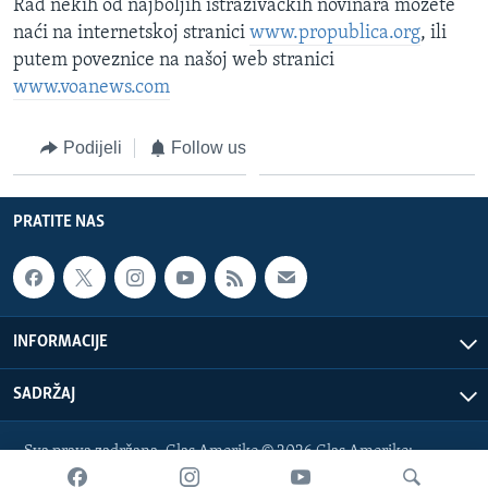
Rad nekih od najboljih istraživačkih novinara možete
naći na internetskoj stranici
www.propublica.org
, ili
putem poveznice na našoj web stranici
www.voanews.com
Podijeli
Follow us
PRATITE NAS
INFORMACIJE
SADRŽAJ
Sva prava zadržana. Glas Amerike © 2026 Glas Amerike:
bosnian-service@voanews.com