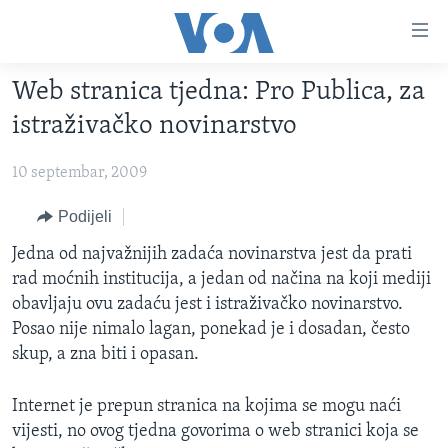
Linkovi
Pređi
na
Web stranica tjedna: Pro Publica, za
glavni
TV PROGRAM
sadržaj
istraživačko novinarstvo
VIDEO
Pređi
na
10 septembar, 2009
FOTOGRAFIJE DANA
glavnu
VIJESTI
Podijeli
navigaciju
Idi
NAUKA I TEHNOLOGIJA
SJEDINJENE AMERIČKE DRŽAVE
Jedna od najvažnijih zadaća novinarstva jest da prati
na
rad moćnih institucija, a jedan od načina na koji mediji
SPECIJALNI PROJEKTI
BOSNA I HERCEGOVINA
pretragu
obavljaju ovu zadaću jest i istraživačko novinarstvo.
KORUPCIJA
SVIJET
Posao nije nimalo lagan, ponekad je i dosadan, često
skup, a zna biti i opasan.
SLOBODA MEDIJA
ŽENSKA STRANA
Internet je prepun stranica na kojima se mogu naći
IZBJEGLIČKA STRANA
vijesti, no ovog tjedna govorima o web stranici koja se