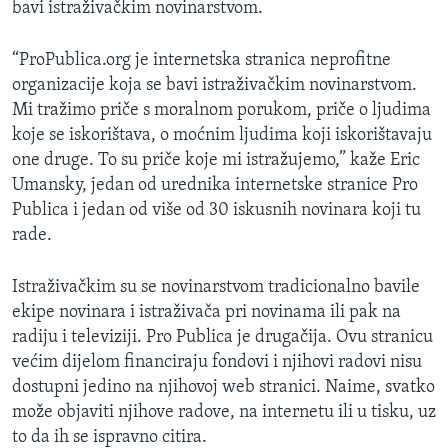
bavi istraživačkim novinarstvom.
MAGAZIN
O GLASU AMERIKE
“ProPublica.org je internetska stranica neprofitne
organizacije koja se bavi istraživačkim novinarstvom.
Learning English
Mi tražimo priče s moralnom porukom, priče o ljudima
koje se iskorištava, o moćnim ljudima koji iskorištavaju
one druge. To su priče koje mi istražujemo,” kaže Eric
PRATITE NAS
Umansky, jedan od urednika internetske stranice Pro
Publica i jedan od više od 30 iskusnih novinara koji tu
rade.
Jezici
Istraživačkim su se novinarstvom tradicionalno bavile
ekipe novinara i istraživača pri novinama ili pak na
radiju i televiziji. Pro Publica je drugačija. Ovu stranicu
većim dijelom financiraju fondovi i njihovi radovi nisu
dostupni jedino na njihovoj web stranici. Naime, svatko
može objaviti njihove radove, na internetu ili u tisku, uz
to da ih se ispravno citira.