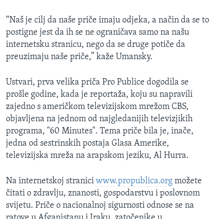
“Naš je cilj da naše priče imaju odjeka, a način da se to
postigne jest da ih se ne ograničava samo na našu
internetsku stranicu, nego da se druge potiče da
preuzimaju naše priče,” kaže Umansky.
Ustvari, prva velika priča Pro Publice dogodila se
prošle godine, kada je reportaža, koju su napravili
zajedno s američkom televizijskom mrežom CBS,
objavljena na jednom od najgledanijih televizjikih
programa, "60 Minutes". Tema priče bila je, inače,
jedna od sestrinskih postaja Glasa Amerike,
televizijska mreža na arapskom jeziku, Al Hurra.
Na internetskoj stranici
www.propublica.org
možete
čitati o zdravlju, znanosti, gospodarstvu i poslovnom
svijetu. Priče o nacionalnoj sigurnosti odnose se na
ratove u Afganistanu i Iraku, zatočenike u