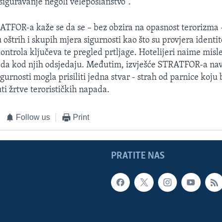
siguravanje negoli veleposlanstvo".
ATFOR-a kaže se da se – bez obzira na opasnost terorizma -
oštrih i skupih mjera sigurnosti kao što su provjera identit
ontrola ključeva te pregled prtljage. Hotelijeri naime misle
e da kod njih odsjedaju. Međutim, izvješće STRATFOR-a nav
igurnosti mogla prisiliti jedna stvar - strah od parnice koju 
i žrtve terorističkih napada.
Follow us
Print
PRATITE NAS