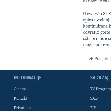
okruženje za o
U izvješću STR
opiru uvođenju 
kontinuirana k
odvratiti gost
oštrije mjere s
mogle pokrenut
Podijeli
INFORMACIJE
SADRŽAJ
Learning English
O nama
TV Program
Kontakt
SAD
PRATITE NAS
Privatnost
BIH