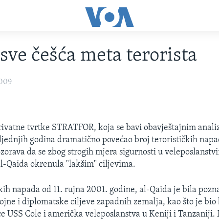
 sve češća meta terorista
2009
rivatne tvrtke STRATFOR, koja se bavi obavještajnim anal
sljednjih godina dramatično povećao broj terorističkih napa
zorava da se zbog strogih mjera sigurnosti u veleposlanstv
l-Qaida okrenula "lakšim" ciljevima.
čkih napada od 11. rujna 2001. godine, al-Qaida je bila pozn
jne i diplomatske ciljeve zapadnih zemalja, kao što je bi
e USS Cole i američka veleposlanstva u Keniji i Tanzaniji