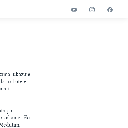
izama, ukazuje
da na hotele.
ima i
ata po
o brod američke
. Međutim,