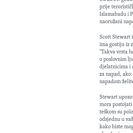
prije terorist
Islamabadu i P
naoružani napa
Scott Stewart 
ima gostiju iz
"Takva vrsta ho
o poslovnim lj
djelatnicima i
za napad, ako:
napadom želite
Stewart upozor
mora postojati
teškom su polo
odsjednu u vaš
kako biste mogl