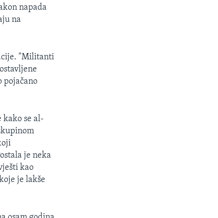
nakon napada
aju na
ije. "Militanti
ostavljene
lo pojačano
 kako se al-
 skupinom
oji
ostala je neka
vješti kao
koje je lakše
 na osam godina