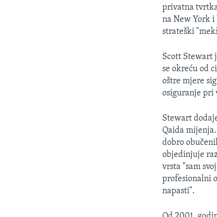
MAGAZIN
privatna tvrt
O GLASU AMERIKE
na New York i 
strateški "mekš
Scott Stewart 
se okreću od c
oštre mjere si
osiguranje pri
Stewart dodaje
Qaida mijenja.
dobro obučenih 
objedinjuje ra
vrsta "sam svoj
profesionalni o
napasti".
Od 2001. godin