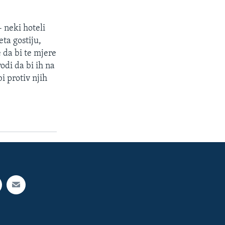
 neki hoteli
eta gostiju,
 da bi te mjere
odi da bi ih na
bi protiv njih