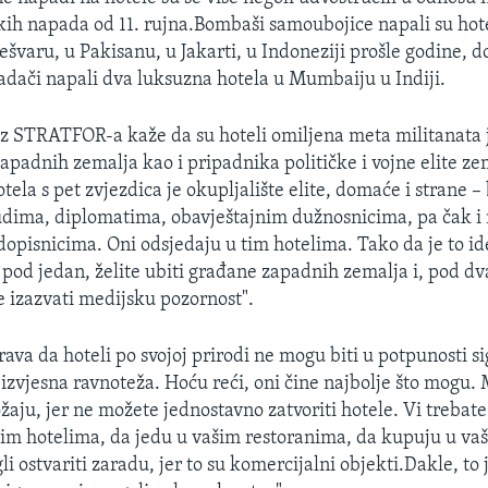
ičkih napada od 11. rujna.Bombaši samoubojice napali su hot
ešvaru, u Pakisanu, u Jakarti, u Indoneziji prošle godine, d
dači napali dva luksuzna hotela u Mumbaiju u Indiji.
iz STRATFOR-a kaže da su hoteli omiljena meta militanata 
 zapadnih zemalja kao i pripadnika političke i vojne elite z
tela s pet zvjezdica je okupljalište elite, domaće i strane – b
udima, diplomatima, obavještajnim dužnosnicima, pa čak i
 dopisnicima. Oni odsjedaju u tim hotelima. Tako da je to i
 pod jedan, želite ubiti građane zapadnih zemalja i, pod dv
 izazvati medijsku pozornost".
ava da hoteli po svojoj prirodi ne mogu biti u potpunosti si
 izvjesna ravnoteža. Hoću reći, oni čine najbolje što mogu.
žaju, jer ne možete jednostavno zatvoriti hotele. Vi trebate
im hotelima, da jedu u vašim restoranima, da kupuju u v
i ostvariti zaradu, jer to su komercijalni objekti.Dakle, to