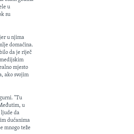
ele u
ok su
jer u njima
emlje domaćina.
ilo da je riječ
 medijskim
dealno mjesto
a, ako svojim
gurni. "Tu
 Međutim, u
 ljude da
ašim dućanima
 je mnogo teže