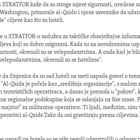
ka STRATFOR kaže da su stroge mjere sigurnosti, uvedene 
Washington, primorale al-Qaidu i njene saveznike da udar
e" ciljeve kao što su hoteli.
je u STRATFOR-u zadužen za taktičke obavještajne informac
iljeva koji su dobro osigurani. Kada su na aerodromima usp
gurnosti, okrenuli su se veleposlanstvima. A onda kad je bi
 veleposlanstvima, okrenuli su se hotelima".
 da činjenica da su sad hoteli na meti napada govori o tome
 "Al-Qaida je počela kao „središnja organizacije", s malom
terorističkih operativaca, a danas je prerasla u "pokret", k
zne regionalne podskupine koja se oslanjaju na šire mase. P
 majstor" za militantne operativce. Ti ljudi, međutim, nisu 
perativci al-Qaide.Tako da oni gravitiraju prema ciljevima 
e napadi na hotele su se više negoli udvostručili u odnosu