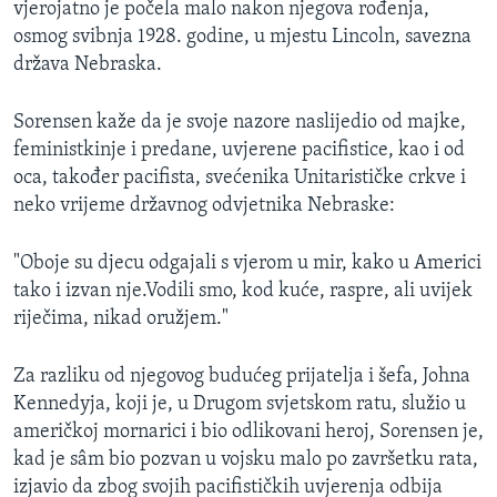
vjerojatno je počela malo nakon njegova rođenja,
MAGAZIN
osmog svibnja 1928. godine, u mjestu Lincoln, savezna
O GLASU AMERIKE
država Nebraska.
Learning English
Sorensen kaže da je svoje nazore naslijedio od majke,
feministkinje i predane, uvjerene pacifistice, kao i od
oca, također pacifista, svećenika Unitarističke crkve i
PRATITE NAS
neko vrijeme državnog odvjetnika Nebraske:
"Oboje su djecu odgajali s vjerom u mir, kako u Americi
Jezici
tako i izvan nje.Vodili smo, kod kuće, raspre, ali uvijek
riječima, nikad oružjem."
Za razliku od njegovog budućeg prijatelja i šefa, Johna
Kennedyja, koji je, u Drugom svjetskom ratu, služio u
američkoj mornarici i bio odlikovani heroj, Sorensen je,
kad je sâm bio pozvan u vojsku malo po završetku rata,
izjavio da zbog svojih pacifističkih uvjerenja odbija