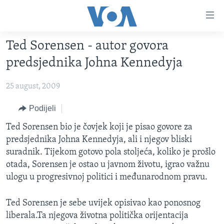
Linkovi
Pređi
na
Ted Sorensen - autor govora
glavni
TV PROGRAM
sadržaj
predsjednika Johna Kennedyja
VIDEO
Pređi
na
25 august, 2009
FOTOGRAFIJE DANA
glavnu
VIJESTI
Podijeli
navigaciju
Idi
NAUKA I TEHNOLOGIJA
SJEDINJENE AMERIČKE DRŽAVE
Ted Sorensen bio je čovjek koji je pisao govore za
na
predsjednika Johna Kennedyja, ali i njegov bliski
SPECIJALNI PROJEKTI
BOSNA I HERCEGOVINA
pretragu
suradnik. Tijekom gotovo pola stoljeća, koliko je prošlo
KORUPCIJA
SVIJET
otada, Sorensen je ostao u javnom životu, igrao važnu
ulogu u progresivnoj politici i međunarodnom pravu.
SLOBODA MEDIJA
ŽENSKA STRANA
Ted Sorensen je sebe uvijek opisivao kao ponosnog
IZBJEGLIČKA STRANA
liberala.Ta njegova životna politička orijentacija