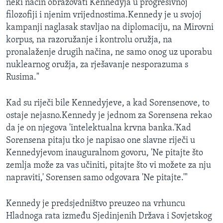
neki način obrazovati Kennedyja u progresivnoj
filozofiji i njenim vrijednostima.Kennedy je u svojoj
kampanji naglasak stavljao na diplomaciju, na Mirovni
korpus, na razoružanje i kontrolu oružja, na
pronalaženje drugih načina, ne samo onog uz uporabu
nuklearnog oružja, za rješavanje nesporazuma s
Rusima."
Kad su riječi bile Kennedyjeve, a kad Sorensenove, to
ostaje nejasno.Kennedy je jednom za Sorensena rekao
da je on njegova 'intelektualna krvna banka.'Kad
Sorensena pitaju tko je napisao one slavne riječi u
Kennedyjevom inauguralnom govoru, 'Ne pitajte što
zemlja može za vas učiniti, pitajte što vi možete za nju
napraviti,' Sorensen samo odgovara 'Ne pitajte.'"
Kennedy je predsjedništvo preuzeo na vrhuncu
Hladnoga rata između Sjedinjenih Država i Sovjetskog