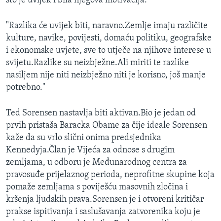
što je uvijek i bila njegova motivacija:
"Razlika će uvijek biti, naravno.Zemlje imaju različite
kulture, navike, povijesti, domaću politiku, geografske
i ekonomske uvjete, sve to utječe na njihove interese u
svijetu.Razlike su neizbježne.Ali miriti te razlike
nasiljem nije niti neizbježno niti je korisno, još manje
potrebno."
Ted Sorensen nastavlja biti aktivan.Bio je jedan od
prvih pristaša Baracka Obame za čije ideale Sorensen
kaže da su vrlo slični onima predsjednika
Kennedyja.Član je Vijeća za odnose s drugim
zemljama, u odboru je Međunarodnog centra za
pravosuđe prijelaznog perioda, neprofitne skupine koja
pomaže zemljama s poviješću masovnih zločina i
kršenja ljudskih prava.Sorensen je i otvoreni kritičar
prakse ispitivanja i saslušavanja zatvorenika koju je