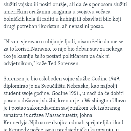
služiti vojsku ili nositi oružje, ali da će s ponosom služiti
američkim oružanim snagama u svojstvu vočaca
bolničkih kola ili raditi u kuhinji ili obavljati bilo koji
drugi potreban i koristan, ali nenasilni posao.
"Nisam vjerovao u ubijanje ljudi, nisam želio da me se
za to koristi.Naravno, to nije bio dobar stav za nekoga
tko je kasnije želio postati političarem pa čak ni
odvjetnikom," kaže Ted Sorensen.
Sorensen je bio oslobođen vojne službe.Godine 1949.
diplomirao je na Sveučilištu Nebraske, kao najbolji
student svoje godine. Godine 1951., u nadi da će dobiti
posao u državnoj službi, krenuo je u Washington.Ubrzo
je i postao zakonodavnim savjetnikom tek izabranog
senatora iz države Massachusetts, Johna
Kennedyja.Njih su se dvojica odmah sprijateljila i kad
je Kennedy počeo svoju predsjedničku kampanju, u