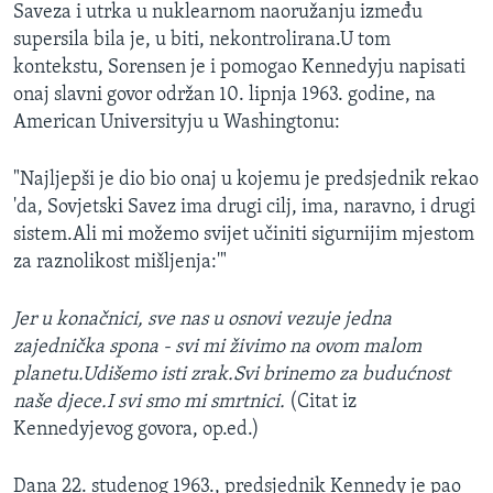
Saveza i utrka u nuklearnom naoružanju između
supersila bila je, u biti, nekontrolirana.U tom
kontekstu, Sorensen je i pomogao Kennedyju napisati
onaj slavni govor održan 10. lipnja 1963. godine, na
American Universityju u Washingtonu:
"Najljepši je dio bio onaj u kojemu je predsjednik rekao
'da, Sovjetski Savez ima drugi cilj, ima, naravno, i drugi
sistem.Ali mi možemo svijet učiniti sigurnijim mjestom
za raznolikost mišljenja:'"
Jer u konačnici, sve nas u osnovi vezuje jedna
zajednička spona - svi mi živimo na ovom malom
planetu.Udišemo isti zrak.Svi brinemo za budućnost
naše djece.I svi smo mi smrtnici.
(Citat iz
Kennedyjevog govora, op.ed.)
Dana 22. studenog 1963., predsjednik Kennedy je pao