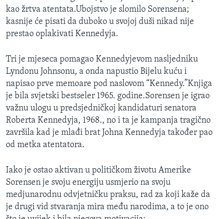
kao žrtva atentata.Ubojstvo je slomilo Sorensena;
kasnije će pisati da duboko u svojoj duši nikad nije
prestao oplakivati Kennedyja.
Tri je mjeseca pomagao Kennedyjevom nasljedniku
Lyndonu Johnsonu, a onda napustio Bijelu kuću i
napisao prve memoare pod naslovom “Kennedy.”Knjiga
je bila svjetski bestseler 1965. godine.Sorensen je igrao
važnu ulogu u predsjedničkoj kandidaturi senatora
Roberta Kennedyja, 1968., no i ta je kampanja tragično
završila kad je mlađi brat Johna Kennedyja također pao
od metka atentatora.
Iako je ostao aktivan u političkom životu Amerike
Sorensen je svoju energiju usmjerio na svoju
medjunarodnu odvjetničku praksu, rad za koji kaže da
je drugi vid stvaranja mira među narodima, a to je ono