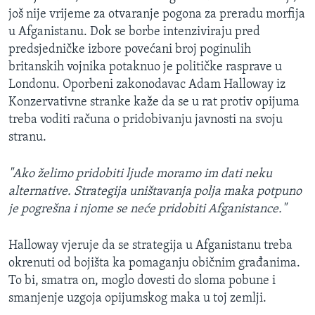
još nije vrijeme za otvaranje pogona za preradu morfija
u Afganistanu. Dok se borbe intenziviraju pred
predsjedničke izbore povećani broj poginulih
britanskih vojnika potaknuo je političke rasprave u
Londonu. Oporbeni zakonodavac Adam Halloway iz
Konzervativne stranke kaže da se u rat protiv opijuma
treba voditi računa o pridobivanju javnosti na svoju
stranu.
"Ako želimo pridobiti ljude moramo im dati neku
alternative. Strategija uništavanja polja maka potpuno
je pogrešna i njome se neće pridobiti Afganistance."
Halloway vjeruje da se strategija u Afganistanu treba
okrenuti od bojišta ka pomaganju običnim građanima.
To bi, smatra on, moglo dovesti do sloma pobune i
smanjenje uzgoja opijumskog maka u toj zemlji.