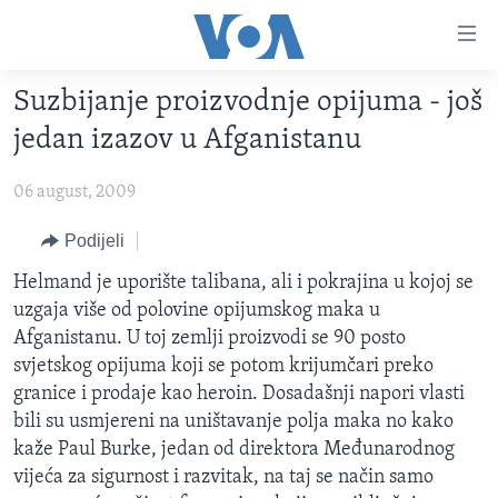
Linkovi
Pređi
na
Suzbijanje proizvodnje opijuma - još
glavni
TV PROGRAM
sadržaj
jedan izazov u Afganistanu
VIDEO
Pređi
na
06 august, 2009
FOTOGRAFIJE DANA
glavnu
VIJESTI
Podijeli
navigaciju
Idi
NAUKA I TEHNOLOGIJA
SJEDINJENE AMERIČKE DRŽAVE
Helmand je uporište talibana, ali i pokrajina u kojoj se
na
uzgaja više od polovine opijumskog maka u
SPECIJALNI PROJEKTI
BOSNA I HERCEGOVINA
pretragu
Afganistanu. U toj zemlji proizvodi se 90 posto
KORUPCIJA
SVIJET
svjetskog opijuma koji se potom krijumčari preko
granice i prodaje kao heroin. Dosadašnji napori vlasti
SLOBODA MEDIJA
bili su usmjereni na uništavanje polja maka no kako
ŽENSKA STRANA
kaže Paul Burke, jedan od direktora Međunarodnog
vijeća za sigurnost i razvitak, na taj se način samo
IZBJEGLIČKA STRANA