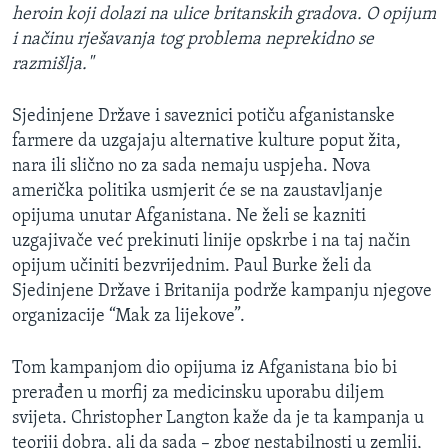
heroin koji dolazi na ulice britanskih gradova. O opijum
i načinu rješavanja tog problema neprekidno se
razmišlja."
Sjedinjene Države i saveznici potiču afganistanske
farmere da uzgajaju alternative kulture poput žita,
nara ili slično no za sada nemaju uspjeha. Nova
američka politika usmjerit će se na zaustavljanje
opijuma unutar Afganistana. Ne želi se kazniti
uzgajivače već prekinuti linije opskrbe i na taj način
opijum učiniti bezvrijednim. Paul Burke želi da
Sjedinjene Države i Britanija podrže kampanju njegove
organizacije “Mak za lijekove”.
Tom kampanjom dio opijuma iz Afganistana bio bi
prerađen u morfij za medicinsku uporabu diljem
svijeta. Christopher Langton kaže da je ta kampanja u
teoriji dobra, ali da sada – zbog nestabilnosti u zemlji,