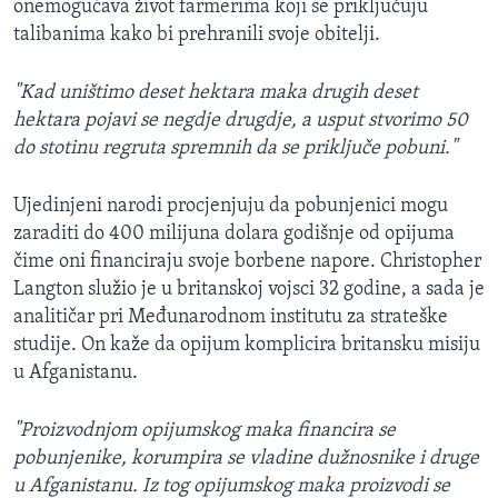
onemogućava život farmerima koji se priključuju
MAGAZIN
talibanima kako bi prehranili svoje obitelji.
O GLASU AMERIKE
"Kad uništimo deset hektara maka drugih deset
Learning English
hektara pojavi se negdje drugdje, a usput stvorimo 50
do stotinu regruta spremnih da se priključe pobuni."
PRATITE NAS
Ujedinjeni narodi procjenjuju da pobunjenici mogu
zaraditi do 400 milijuna dolara godišnje od opijuma
čime oni financiraju svoje borbene napore. Christopher
Jezici
Langton služio je u britanskoj vojsci 32 godine, a sada je
analitičar pri Međunarodnom institutu za strateške
studije. On kaže da opijum komplicira britansku misiju
u Afganistanu.
"Proizvodnjom opijumskog maka financira se
pobunjenike, korumpira se vladine dužnosnike i druge
u Afganistanu. Iz tog opijumskog maka proizvodi se