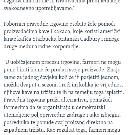
uzgajivačima hrane ili izrađivačima predmeta koje
svakodnevno upotrebljavamo."
Pobornici pravedne trgovine osobito žele pomoći
proizvođačima kave i kakaoa, koje koristi američki
lanac kafića Starbucks, britanski Cadbury i mnoge
druge međunarodne korporacije.
"U uobičajenom procesu trgovine, farmeri ne mogu
puno birati kome će prodati svoje proizvode. Znaju
samo za jednog čovjeka koji će ih posjetiti jednom,
možda dvaput u sezoni, i reći im kolika je vrijednost
njihove kave na tržištu te ih na temelju toga isplatiti.
Pravedna trgovina pruža alternativu, pomažući
farmerima da se organiziraju u demokratski
utemeljene poljoprivredne zadruge i tako izbjegnu
posrednika te ponude svoj proizvod direktno na
zapadnom tržištu. Kao rezultat toga, farmeri mogu