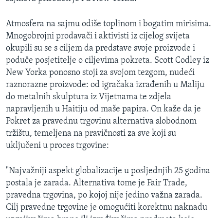
MAGAZIN
Atmosfera na sajmu odiše toplinom i bogatim mirisima.
O GLASU AMERIKE
Mnogobrojni prodavači i aktivisti iz cijelog svijeta
okupili su se s ciljem da predstave svoje proizvode i
Learning English
poduče posjetitelje o ciljevima pokreta. Scott Codley iz
New Yorka ponosno stoji za svojom tezgom, nudeći
PRATITE NAS
raznorazne proizvode: od igračaka izrađenih u Maliju
do metalnih skulptura iz Vijetnama te zdjela
napravljenih u Haitiju od maše papira. On kaže da je
Pokret za pravednu trgovinu alternativa slobodnom
Jezici
tržištu, temeljena na pravičnosti za sve koji su
uključeni u proces trgovine:
"Najvažniji aspekt globalizacije u posljednjih 25 godina
postala je zarada. Alternativa tome je Fair Trade,
pravedna trgovina, po kojoj nije jedino važna zarada.
Cilj pravedne trgovine je omogućiti korektnu naknadu