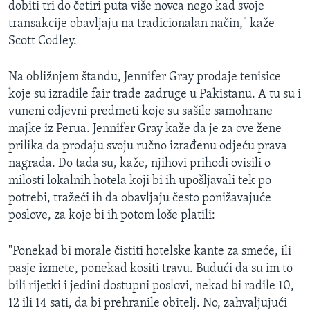
dobiti tri do četiri puta više novca nego kad svoje
transakcije obavljaju na tradicionalan način," kaže
Scott Codley.
Na obližnjem štandu, Jennifer Gray prodaje tenisice
koje su izradile fair trade zadruge u Pakistanu. A tu su i
vuneni odjevni predmeti koje su sašile samohrane
majke iz Perua. Jennifer Gray kaže da je za ove žene
prilika da prodaju svoju ručno izrađenu odjeću prava
nagrada. Do tada su, kaže, njihovi prihodi ovisili o
milosti lokalnih hotela koji bi ih upošljavali tek po
potrebi, tražeći ih da obavljaju često ponižavajuće
poslove, za koje bi ih potom loše platili:
"Ponekad bi morale čistiti hotelske kante za smeće, ili
pasje izmete, ponekad kositi travu. Budući da su im to
bili rijetki i jedini dostupni poslovi, nekad bi radile 10,
12 ili 14 sati, da bi prehranile obitelj. No, zahvaljujući