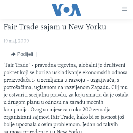
Linkovi
Pređi
na
Fair Trade sajam u New Yorku
glavni
TV PROGRAM
sadržaj
19 maj, 2009
VIDEO
Pređi
na
FOTOGRAFIJE DANA
Podijeli
glavnu
VIJESTI
"Fair Trade" - pravedna trgovina, globalni je društveni
navigaciju
pokret koji se bori za usklađivanje ekonomskih odnosa
Idi
NAUKA I TEHNOLOGIJA
SJEDINJENE AMERIČKE DRŽAVE
proizvođača i- u zemljama u razvoju – uzgajivača, s
na
SPECIJALNI PROJEKTI
BOSNA I HERCEGOVINA
potrošačima, uglavnom na razvijenom Zapadu. Cilj mu
pretragu
je ostvariti socijalnu pravdu, za koju smatra da je ostala
KORUPCIJA
SVIJET
u drugom planu u odnosu na zaradu moćnih
SLOBODA MEDIJA
kompanija. Ovog su mjeseca u oko 200 zemalja
ŽENSKA STRANA
organizirani sajmovi Fair Trade, kako bi se javnost još
bolje upoznala s ovim problemom. Jedan od takvih
IZBJEGLIČKA STRANA
sajmova priređen je i u New Yorku.