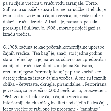
pa su cijelu vrećicu u vruću vodu zaranjale. Ubrzo,
Sullivanu su počele stizati brojne narudžbe i trebalo je
izumiti stroj za izradu čajnih vrećica, nije više u obzir
dolazila ručna izrada. A i svila je, naravno, postala
preskupa i Sullivan je, 1908., morao pribjeći gazi za
izradu vrećica.
G. 1908. računa se kao početak komercijalne uporabe
čajnih vrećica. “Tea bag” je, znači, sto i jednu godinu
stara. Tehnologija je, naravno, odavno uznapredovala i
zamijenila ručno izrađeni izum Johna Sullivana,
rezultat njegova “serendipiteta;” papir se koristi već
desetljećima za izradu čajnih vrećica. A one su i raznih
oblika – četvrtaste, okrugle, piramidalne... Perforirana
je vrećica, sa prosječno 2.000 perforacija, proizvedena
1964. godine. I iako je čaj u čajnim vrećicama
inferiorniji, daleko nižeg kvaliteta od cijelih listića čaja,
jer za vrećice se rabi ono što preostane - “fannings,”