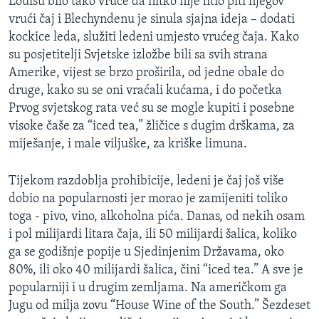
Louisu bilo tako vruće da nitko nije htio piti njegov
vrući čaj i Blechyndenu je sinula sjajna ideja – dodati
kockice leda, služiti ledeni umjesto vrućeg čaja. Kako
su posjetitelji Svjetske izložbe bili sa svih strana
Amerike, vijest se brzo proširila, od jedne obale do
druge, kako su se oni vraćali kućama, i do početka
Prvog svjetskog rata već su se mogle kupiti i posebne
visoke čaše za “iced tea,” žličice s dugim drškama, za
miješanje, i male viljuške, za kriške limuna.
Tijekom razdoblja prohibicije, ledeni je čaj još više
dobio na popularnosti jer morao je zamijeniti toliko
toga - pivo, vino, alkoholna pića. Danas, od nekih osam
i pol milijardi litara čaja, ili 50 milijardi šalica, koliko
ga se godišnje popije u Sjedinjenim Državama, oko
80%, ili oko 40 milijardi šalica, čini “iced tea.” A sve je
popularniji i u drugim zemljama. Na američkom ga
Jugu od milja zovu “House Wine of the South.” Šezdeset