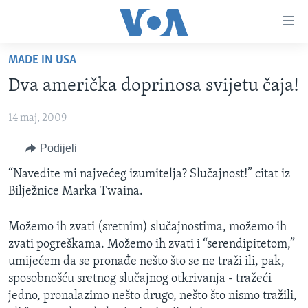
Linkovi
Pređi
na
MADE IN USA
glavni
TV PROGRAM
sadržaj
Dva američka doprinosa svijetu čaja!
VIDEO
Pređi
na
14 maj, 2009
FOTOGRAFIJE DANA
glavnu
VIJESTI
Podijeli
navigaciju
Idi
NAUKA I TEHNOLOGIJA
SJEDINJENE AMERIČKE DRŽAVE
“Navedite mi najvećeg izumitelja? Slučajnost!” citat iz
na
Bilježnice Marka Twaina.
SPECIJALNI PROJEKTI
BOSNA I HERCEGOVINA
pretragu
KORUPCIJA
SVIJET
Možemo ih zvati (sretnim) slučajnostima, možemo ih
zvati pogreškama. Možemo ih zvati i “serendipitetom,”
SLOBODA MEDIJA
umijećem da se pronađe nešto što se ne traži ili, pak,
ŽENSKA STRANA
sposobnošću sretnog slučajnog otkrivanja - tražeći
jedno, pronalazimo nešto drugo, nešto što nismo tražili,
IZBJEGLIČKA STRANA