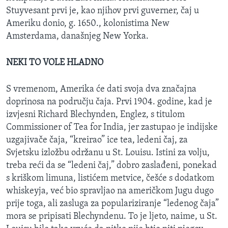
Stuyvesant prvi je, kao njihov prvi guverner, čaj u
Ameriku donio, g. 1650., kolonistima New
Amsterdama, današnjeg New Yorka.
NEKI TO VOLE HLADNO
S vremenom, Amerika će dati svoja dva značajna
doprinosa na području čaja. Prvi 1904. godine, kad je
izvjesni Richard Blechynden, Englez, s titulom
Commissioner of Tea for India, jer zastupao je indijske
uzgajivače čaja, “kreirao” ice tea, ledeni čaj, za
Svjetsku izložbu održanu u St. Louisu. Istini za volju,
treba reći da se “ledeni čaj,” dobro zaslađeni, ponekad
s kriškom limuna, listićem metvice, češće s dodatkom
whiskeyja, već bio spravljao na američkom Jugu dugo
prije toga, ali zasluga za populariziranje “ledenog čaja”
mora se pripisati Blechyndenu. To je ljeto, naime, u St.