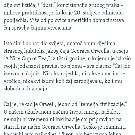
dijelovi listića, i “dust,” konzistencije grubog praha -
njihova praktičnost je, kako je 20. stoljeće odmicalo,
pobijedila. Više od polovice američkih domaćinstava
čaj spravlja čajnim vrećicama.
Isto čini i dobar dio svijeta, unatoč onim riječima
strasnog ljubitelja jakog čaja Georgea Orwella, u eseju
“A Nice Cup of Tea,” iz 1946. godine, u kojemu je izložio
svojih jedanaest pravila, po njemu – sva zlatna: “Čaj ide
izravno u čajnik. Nikakva cjedila, nikakve muslinske
vrećice, nikakvi izumi koji čaj zarobljavaju, koji mu
slobodu oduzimaju.”
Čaj je, rekao je Orwell, jedan od “temelja civilizacije.”
U našem užurbanom načinu života mnogi, nažalost,
nemaju ni vremena ni inklinacije čaj pripravljati na
stari ili na način Georgea Orwella. Teško je i zamisliti
kakav bi ovaj naš svijet, i život, bio bez izuma Johna