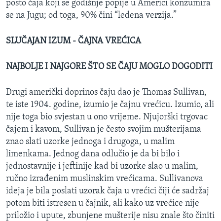
posto čaja koji se godišnje popije u Americi konzumira
se na Jugu; od toga, 90% čini “ledena verzija.”
SLUČAJAN IZUM - ČAJNA VREĆICA
NAJBOLJE I NAJGORE ŠTO SE ČAJU MOGLO DOGODITI
Drugi američki doprinos čaju dao je Thomas Sullivan,
te iste 1904. godine, izumio je čajnu vrećicu. Izumio, ali
nije toga bio svjestan u ono vrijeme. Njujorški trgovac
čajem i kavom, Sullivan je često svojim mušterijama
znao slati uzorke jednoga i drugoga, u malim
limenkama. Jednog dana odlučio je da bi bilo i
jednostavnije i jeftinije kad bi uzorke slao u malim,
ručno izrađenim muslinskim vrećicama. Sullivanova
ideja je bila poslati uzorak čaja u vrećici čiji će sadržaj
potom biti istresen u čajnik, ali kako uz vrećice nije
priložio i upute, zbunjene mušterije nisu znale što činiti