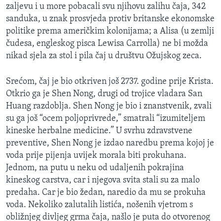
zaljevu i u more pobacali svu njihovu zalihu čaja, 342
sanduka, u znak prosvjeda protiv britanske ekonomske
politike prema američkim kolonijama; a Alisa (u zemlji
čudesa, engleskog pisca Lewisa Carrolla) ne bi možda
nikad sjela za stol i pila čaj u društvu Ožujskog zeca.
Srećom, čaj je bio otkriven još 2737. godine prije Krista.
Otkrio ga je Shen Nong, drugi od trojice vladara San
Huang razdoblja. Shen Nong je bio i znanstvenik, zvali
su ga još “ocem poljoprivrede,” smatrali “izumiteljem
kineske herbalne medicine.” U svrhu zdravstvene
preventive, Shen Nong je izdao naredbu prema kojoj je
voda prije pijenja uvijek morala biti prokuhana.
Jednom, na putu u neku od udaljenih pokrajina
kineskog carstva, car i njegova svita stali su za malo
predaha. Car je bio žedan, naredio da mu se prokuha
voda. Nekoliko zalutalih listića, nošenih vjetrom s
obližnjeg divljeg grma čaja, našlo je puta do otvorenog