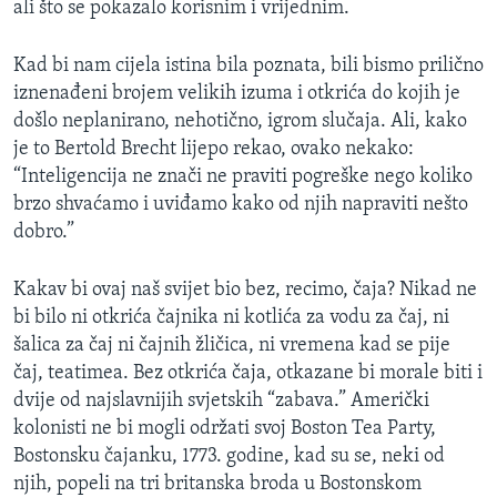
ali što se pokazalo korisnim i vrijednim.
MAGAZIN
O GLASU AMERIKE
Kad bi nam cijela istina bila poznata, bili bismo prilično
iznenađeni brojem velikih izuma i otkrića do kojih je
Learning English
došlo neplanirano, nehotično, igrom slučaja. Ali, kako
je to Bertold Brecht lijepo rekao, ovako nekako:
“Inteligencija ne znači ne praviti pogreške nego koliko
PRATITE NAS
brzo shvaćamo i uviđamo kako od njih napraviti nešto
dobro.”
Jezici
Kakav bi ovaj naš svijet bio bez, recimo, čaja? Nikad ne
bi bilo ni otkrića čajnika ni kotlića za vodu za čaj, ni
šalica za čaj ni čajnih žličica, ni vremena kad se pije
čaj, teatimea. Bez otkrića čaja, otkazane bi morale biti i
dvije od najslavnijih svjetskih “zabava.” Američki
kolonisti ne bi mogli održati svoj Boston Tea Party,
Bostonsku čajanku, 1773. godine, kad su se, neki od
njih, popeli na tri britanska broda u Bostonskom