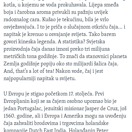
kotla, u kojemu se voda prokuhavala. Lijepa smeđa
boja i čarobna aroma privukli su pažnju uvijek
radoznalog cara. Kušao je tekućinu, bila je vrlo
osvježavajuća. I to je priča o slučajnom otkriću čaja... i
napitak je krenuo u osvajanje svijeta. Tako barem
govori kineska legenda. A statistika? Svjetska
proizvodnja čaja danas iznosi preko tri milijuna
metričkih tona godišnje. To znači da stanovnici planeta
Zemlja godišnje popiju oko sto milijardi šalica čaja.
And, that’s a lot of tea! Nakon vode, čaj i jest
najpopularniji napitak u svijetu.
U Evropu je stigao početkom 17. stoljeća. Prvi
Evropljanin koji se sa čajem osobno upoznao bio je
jedan Portugalac, jezuitski misionar Jasper de Cruz, još
1560. godine, ali i Evropa i Amerika mogu na uvođenju
čaja zahvaliti brodovima i trgovcima holandske
kompanije Dutch East India. Holanđanin Peter