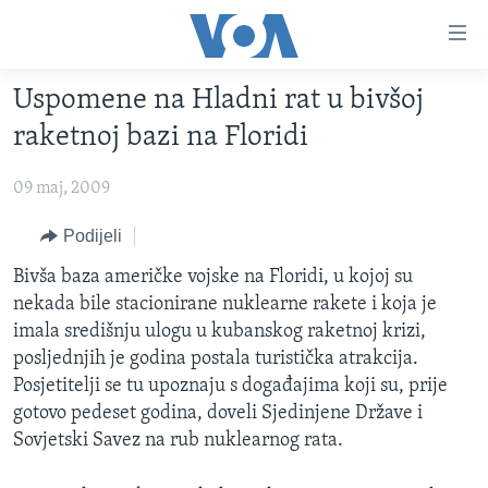
Linkovi
Pređi
na
Uspomene na Hladni rat u bivšoj
glavni
TV PROGRAM
sadržaj
raketnoj bazi na Floridi
VIDEO
Pređi
na
09 maj, 2009
FOTOGRAFIJE DANA
glavnu
VIJESTI
Podijeli
navigaciju
Idi
NAUKA I TEHNOLOGIJA
SJEDINJENE AMERIČKE DRŽAVE
Bivša baza američke vojske na Floridi, u kojoj su
na
nekada bile stacionirane nuklearne rakete i koja je
SPECIJALNI PROJEKTI
BOSNA I HERCEGOVINA
pretragu
imala središnju ulogu u kubanskog raketnoj krizi,
KORUPCIJA
SVIJET
posljednjih je godina postala turistička atrakcija.
Posjetitelji se tu upoznaju s događajima koji su, prije
SLOBODA MEDIJA
gotovo pedeset godina, doveli Sjedinjene Države i
ŽENSKA STRANA
Sovjetski Savez na rub nuklearnog rata.
IZBJEGLIČKA STRANA