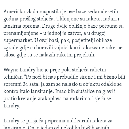
Američka vlada raspustila je ove baze sedamdesetih
godina prošlog stoljeća. Uklonjene su rakete, radari i
lansirna oprema. Druge dvije obližnje baze potpuno su
prenamijenjene – u jednoj je zatvor, a u drugoj
supermarket. U ovoj bazi, pak, posjetitelji obilaze
zgrade gdje su boravili vojnici kao i takozvane raketne
silose gdje su se nalazili raketni projektili.
Wayne Landry bio je prije pola stoljeća raketni
tehničar. "Po noći bi nas probudile sirene i mi bismo bili
spremni 24 sata. Ja sam se nalazio u objektu odakle se
kontroliralo lansiranje. Imao bih slušalice na glavi i
pratio kretanje zrakoplova na radarima." sjeća se
Landry.
Landry se prisjeća priprema nuklearnih raketa za
lansiranje. On je jedan od nekoliko bivših vojnih