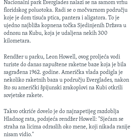
Nacionalni park Everglades nalazi se na samom vrhu
MAGAZIN
floridskog poluotoka. Radi se o močvarnom području
O GLASU AMERIKE
koje je dom tisuća ptica, pantera i aligatora. To je
ujedno najbliža kopnena točka Sjedinjenih Država u
Learning English
odnosu na Kubu, koja je udaljena nekih 300
kilometara.
PRATITE NAS
Rendžer u parku, Leon Howell, ovog proljeća vodi
turiste do danas napuštene raketne baze koja je bila
sagrađena 1962. godine. Američka vlada podigla je
Jezici
nekoliko raketnih baza u području Everglades, nakon
što su američki špijunski zrakoplovi na Kubi otkrili
sovjetske rakete.
Takvo otkriće dovelo je do najnapetijeg razdoblja
Hladnog rata, podsjeća rendžer Howell: "Sjećam se
straha na licima odraslih oko mene, koji nikada ranije
nisam vidio."