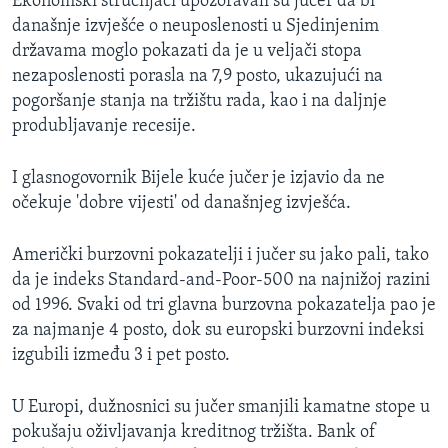
Ekonomski stručnjaci upozoravali su jučer da bi
MAGAZIN
današnje izvješće o neuposlenosti u Sjedinjenim
državama moglo pokazati da je u veljači stopa
O GLASU AMERIKE
nezaposlenosti porasla na 7,9 posto, ukazujući na
pogoršanje stanja na tržištu rada, kao i na daljnje
Learning English
produbljavanje recesije.
PRATITE NAS
I glasnogovornik Bijele kuće jučer je izjavio da ne
očekuje 'dobre vijesti' od današnjeg izvješća.
Jezici
Američki burzovni pokazatelji i jučer su jako pali, tako
da je indeks Standard-and-Poor-500 na najnižoj razini
od 1996. Svaki od tri glavna burzovna pokazatelja pao je
za najmanje 4 posto, dok su europski burzovni indeksi
izgubili između 3 i pet posto.
U Europi, dužnosnici su jučer smanjili kamatne stope u
pokušaju oživljavanja kreditnog tržišta. Bank of