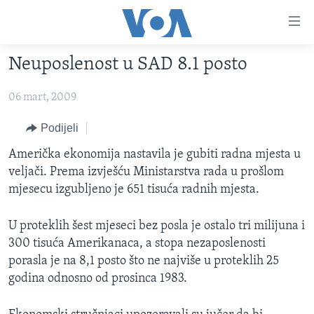
Linkovi
Pređi
na
Neuposlenost u SAD 8.1 posto
glavni
TV PROGRAM
sadržaj
06 mart, 2009
VIDEO
Pređi
na
FOTOGRAFIJE DANA
Podijeli
glavnu
VIJESTI
Američka ekonomija nastavila je gubiti radna mjesta u
navigaciju
veljači. Prema izvješću Ministarstva rada u prošlom
Idi
NAUKA I TEHNOLOGIJA
SJEDINJENE AMERIČKE DRŽAVE
mjesecu izgubljeno je 651 tisuća radnih mjesta.
na
SPECIJALNI PROJEKTI
BOSNA I HERCEGOVINA
pretragu
U proteklih šest mjeseci bez posla je ostalo tri milijuna i
KORUPCIJA
SVIJET
300 tisuća Amerikanaca, a stopa nezaposlenosti
SLOBODA MEDIJA
porasla je na 8,1 posto što ne najviše u proteklih 25
ŽENSKA STRANA
godina odnosno od prosinca 1983.
IZBJEGLIČKA STRANA