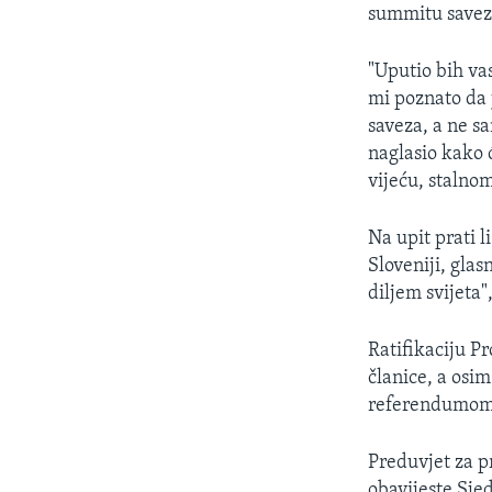
MAGAZIN
summitu saveza
O GLASU AMERIKE
"Uputio bih va
mi poznato da j
saveza, a ne s
naglasio kako 
vijeću, stalno
Na upit prati 
Sloveniji, gla
diljem svijeta
Ratifikaciju P
članice, a osim
referendumom m
Preduvjet za p
obavijeste Sje