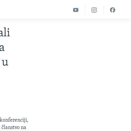
ali
a
 u
konferenciji,
članstvo na