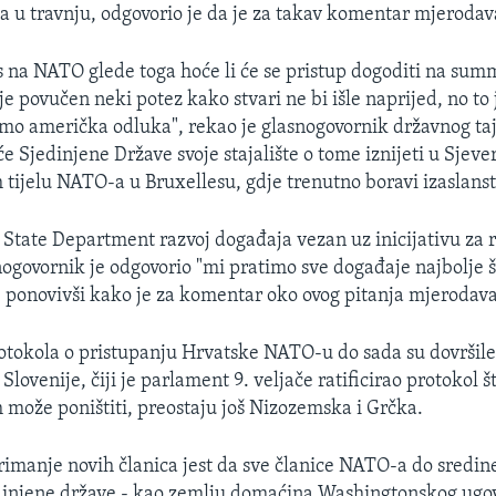
 u travnju, odgovorio je da je za takav komentar mjeroda
s na NATO glede toga hoće li će se pristup dogoditi na summi
e povučen neki potez kako stvari ne bi išle naprijed, no to
amo američka odluka", rekao je glasnogovornik državnog tajn
će Sjedinjene Države svoje stajalište o tome iznijeti u Sje
m tijelu NATO-a u Bruxellesu, gdje trenutno boravi izaslans
li State Department razvoj događaja vezan uz inicijativu za
snogovornik je odgovorio "mi pratimo sve događaje najbolje
", ponovivši kako je za komentar oko ovog pitanja mjeroda
rotokola o pristupanju Hrvatske NATO-u do sada su dovršile
 Slovenije, čiji je parlament 9. veljače ratificirao protokol š
ože poništiti, preostaju još Nizozemska i Grčka.
rimanje novih članica jest da sve članice NATO-a do sredin
dinjene države - kao zemlju domaćina Washingtonskog ugov