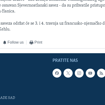
e osnovan Sjevernoatlanski savez - da su prihvatile pristup
 članica.
veza održat će se 3. i 4. travnja uz francusko-njemačko 
Kehlu.
Follow us
Print
PRATITE NAS
LADE SAD