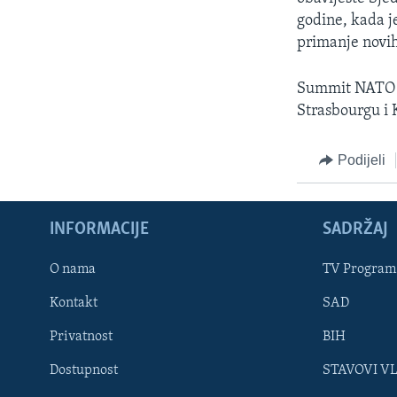
godine, kada j
primanje novih
Summit NATO sa
Strasbourgu i 
Podijeli
INFORMACIJE
SADRŽAJ
Learning English
O nama
TV Program
Kontakt
SAD
PRATITE NAS
Privatnost
BIH
Dostupnost
STAVOVI V