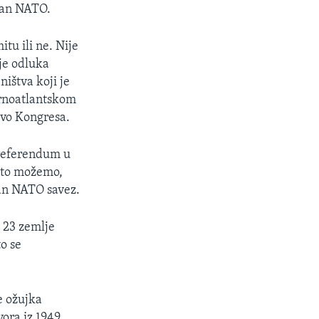
van NATO.
tu ili ne. Nije
 je odluka
ištva koji je
vernoatlantskom
tvo Kongresa.
 referendum u
 što možemo,
van NATO savez.
 23 zemlje
to se
e ožujka
ora iz 1949.