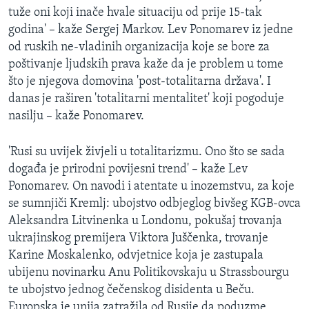
tuže oni koji inače hvale situaciju od prije 15-tak
godina' – kaže Sergej Markov. Lev Ponomarev iz jedne
od ruskih ne-vladinih organizacija koje se bore za
poštivanje ljudskih prava kaže da je problem u tome
što je njegova domovina 'post-totalitarna država'. I
danas je raširen 'totalitarni mentalitet' koji pogoduje
nasilju – kaže Ponomarev.
'Rusi su uvijek živjeli u totalitarizmu. Ono što se sada
događa je prirodni povijesni trend' – kaže Lev
Ponomarev. On navodi i atentate u inozemstvu, za koje
se sumnjiči Kremlj: ubojstvo odbjeglog bivšeg KGB-ovca
Aleksandra Litvinenka u Londonu, pokušaj trovanja
ukrajinskog premijera Viktora Juščenka, trovanje
Karine Moskalenko, odvjetnice koja je zastupala
ubijenu novinarku Anu Politikovskaju u Strassbourgu
te ubojstvo jednog čečenskog disidenta u Beču.
Europska je unija zatražila od Rusije da poduzme