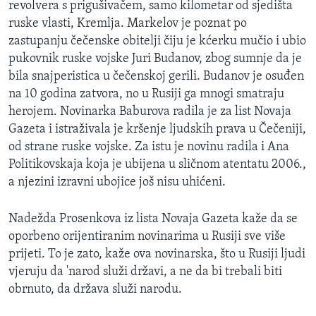
revolvera s prigušivačem, samo kilometar od sjedišta
MAGAZIN
ruske vlasti, Kremlja. Markelov je poznat po
O GLASU AMERIKE
zastupanju čečenske obitelji čiju je kćerku mučio i ubio
pukovnik ruske vojske Juri Budanov, zbog sumnje da je
Learning English
bila snajperistica u čečenskoj gerili. Budanov je osuđen
na 10 godina zatvora, no u Rusiji ga mnogi smatraju
herojem. Novinarka Baburova radila je za list Novaja
PRATITE NAS
Gazeta i istraživala je kršenje ljudskih prava u Čečeniji,
od strane ruske vojske. Za istu je novinu radila i Ana
Politikovskaja koja je ubijena u sličnom atentatu 2006.,
Jezici
a njezini izravni ubojice još nisu uhićeni.
Nadežda Prosenkova iz lista Novaja Gazeta kaže da se
oporbeno orijentiranim novinarima u Rusiji sve više
prijeti. To je zato, kaže ova novinarska, što u Rusiji ljudi
vjeruju da 'narod služi državi, a ne da bi trebali biti
obrnuto, da država služi narodu.