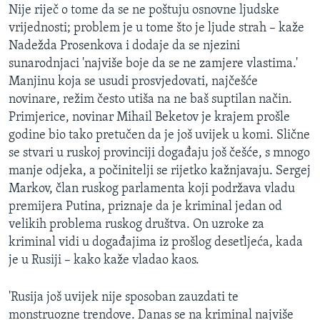
Nije riječ o tome da se ne poštuju osnovne ljudske
vrijednosti; problem je u tome što je ljude strah – kaže
Nadežda Prosenkova i dodaje da se njezini
sunarodnjaci 'najviše boje da se ne zamjere vlastima.'
Manjinu koja se usudi prosvjedovati, najčešće
novinare, režim često utiša na ne baš suptilan način.
Primjerice, novinar Mihail Beketov je krajem prošle
godine bio tako pretučen da je još uvijek u komi. Slične
se stvari u ruskoj provinciji događaju još češće, s mnogo
manje odjeka, a počinitelji se rijetko kažnjavaju. Sergej
Markov, član ruskog parlamenta koji podržava vladu
premijera Putina, priznaje da je kriminal jedan od
velikih problema ruskog društva. On uzroke za
kriminal vidi u događajima iz prošlog desetljeća, kada
je u Rusiji – kako kaže vladao kaos.
'Rusija još uvijek nije sposoban zauzdati te
monstruozne trendove. Danas se na kriminal najviše