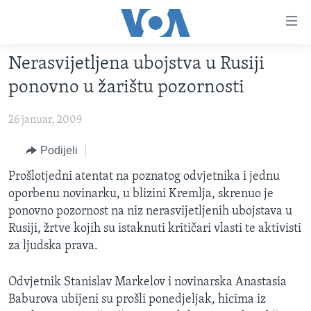
Linkovi
Pređi
na
Nerasvijetljena ubojstva u Rusiji
glavni
TV PROGRAM
sadržaj
ponovno u žarištu pozornosti
VIDEO
Pređi
na
26 januar, 2009
FOTOGRAFIJE DANA
glavnu
VIJESTI
Podijeli
navigaciju
Idi
NAUKA I TEHNOLOGIJA
SJEDINJENE AMERIČKE DRŽAVE
Prošlotjedni atentat na poznatog odvjetnika i jednu
na
oporbenu novinarku, u blizini Kremlja, skrenuo je
SPECIJALNI PROJEKTI
BOSNA I HERCEGOVINA
pretragu
ponovno pozornost na niz nerasvijetljenih ubojstava u
KORUPCIJA
SVIJET
Rusiji, žrtve kojih su istaknuti kritičari vlasti te aktivisti
za ljudska prava.
SLOBODA MEDIJA
ŽENSKA STRANA
Odvjetnik Stanislav Markelov i novinarska Anastasia
IZBJEGLIČKA STRANA
Baburova ubijeni su prošli ponedjeljak, hicima iz