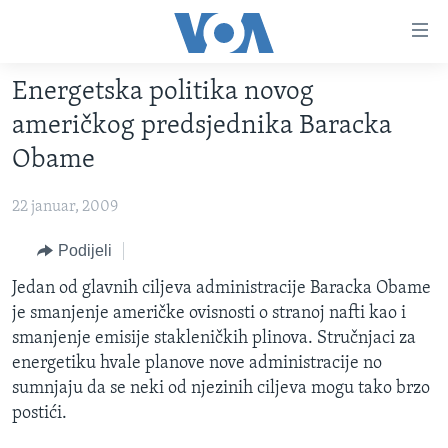
Linkovi
Pređi
na
Energetska politika novog
glavni
TV PROGRAM
sadržaj
američkog predsjednika Baracka
VIDEO
Pređi
Obame
na
FOTOGRAFIJE DANA
glavnu
22 januar, 2009
VIJESTI
navigaciju
Idi
NAUKA I TEHNOLOGIJA
Podijeli
SJEDINJENE AMERIČKE DRŽAVE
na
SPECIJALNI PROJEKTI
Jedan od glavnih ciljeva administracije Baracka Obame
BOSNA I HERCEGOVINA
pretragu
je smanjenje američke ovisnosti o stranoj nafti kao i
KORUPCIJA
SVIJET
smanjenje emisije stakleničkih plinova. Stručnjaci za
SLOBODA MEDIJA
energetiku hvale planove nove administracije no
sumnjaju da se neki od njezinih ciljeva mogu tako brzo
ŽENSKA STRANA
postići.
IZBJEGLIČKA STRANA