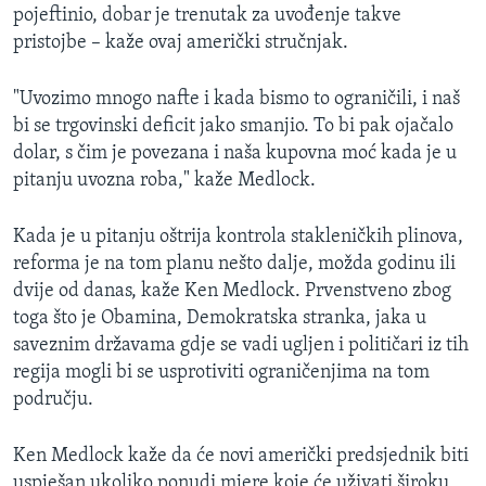
pojeftinio, dobar je trenutak za uvođenje takve
pristojbe – kaže ovaj američki stručnjak.
"Uvozimo mnogo nafte i kada bismo to ograničili, i naš
bi se trgovinski deficit jako smanjio. To bi pak ojačalo
dolar, s čim je povezana i naša kupovna moć kada je u
pitanju uvozna roba," kaže Medlock.
Kada je u pitanju oštrija kontrola stakleničkih plinova,
reforma je na tom planu nešto dalje, možda godinu ili
dvije od danas, kaže Ken Medlock. Prvenstveno zbog
toga što je Obamina, Demokratska stranka, jaka u
saveznim državama gdje se vadi ugljen i političari iz tih
regija mogli bi se usprotiviti ograničenjima na tom
području.
Ken Medlock kaže da će novi američki predsjednik biti
uspješan ukoliko ponudi mjere koje će uživati široku