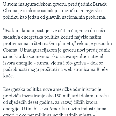
U svom inauguracijskom govoru, predsjednik Barack
MAGAZIN
Obama je istaknuo sadašnju američku energetsku
O GLASU AMERIKE
politiku kao jedan od glavnih nacionalnih problema.
Learning English
"Svakim danom postaje sve očitija činjenica da naša
sadašnja energetska politika koristi najviše našim
PRATITE NAS
protivnicima, a šteti našem planetu," rekao je gospodin
Obama. U inauguracijskom je govoru novi predsjednik
samo kratko spomenuo iskorištavanje alternativnih
izvora energije – sunca, vjetra i bio-goriva – dok se
Jezici
podrobnosti mogu pročitati na web stranicama Bijele
kuće.
Energetska politika nove američke administracije
predviđa investiranje oko 150 milijardi dolara, u roku
od sljedećih deset godina, za razvoj čišćih izvora
energije. U tim bi se za Ameriku novim industrijama
otvorilo oko pet milijuna novih radnih mjesta –