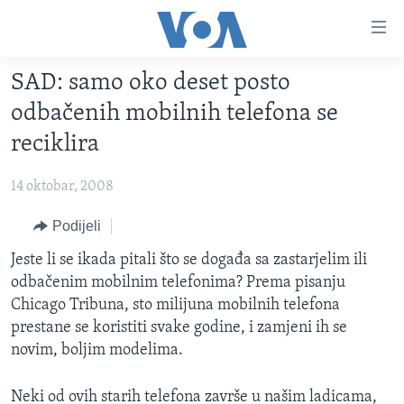
Linkovi
Pređi
na
SAD: samo oko deset posto
glavni
TV PROGRAM
sadržaj
odbačenih mobilnih telefona se
VIDEO
Pređi
reciklira
na
FOTOGRAFIJE DANA
glavnu
14 oktobar, 2008
VIJESTI
navigaciju
Idi
NAUKA I TEHNOLOGIJA
Podijeli
SJEDINJENE AMERIČKE DRŽAVE
na
SPECIJALNI PROJEKTI
Jeste li se ikada pitali što se događa sa zastarjelim ili
BOSNA I HERCEGOVINA
pretragu
odbačenim mobilnim telefonima? Prema pisanju
KORUPCIJA
SVIJET
Chicago Tribuna, sto milijuna mobilnih telefona
SLOBODA MEDIJA
prestane se koristiti svake godine, i zamjeni ih se
novim, boljim modelima.
ŽENSKA STRANA
IZBJEGLIČKA STRANA
Neki od ovih starih telefona završe u našim ladicama,