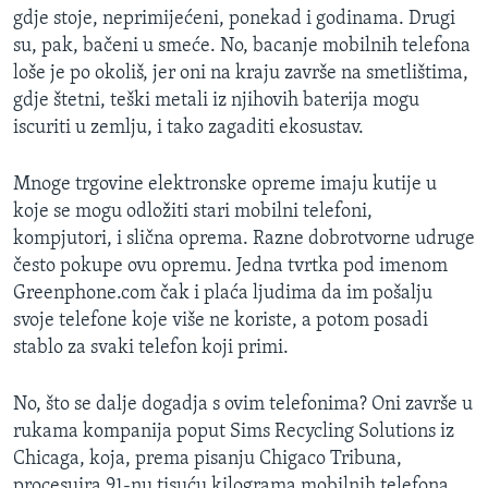
gdje stoje, neprimijećeni, ponekad i godinama. Drugi
MAGAZIN
su, pak, bačeni u smeće. No, bacanje mobilnih telefona
O GLASU AMERIKE
loše je po okoliš, jer oni na kraju završe na smetlištima,
gdje štetni, teški metali iz njihovih baterija mogu
Learning English
iscuriti u zemlju, i tako zagaditi ekosustav.
PRATITE NAS
Mnoge trgovine elektronske opreme imaju kutije u
koje se mogu odložiti stari mobilni telefoni,
kompjutori, i slična oprema. Razne dobrotvorne udruge
često pokupe ovu opremu. Jedna tvrtka pod imenom
Jezici
Greenphone.com čak i plaća ljudima da im pošalju
svoje telefone koje više ne koriste, a potom posadi
stablo za svaki telefon koji primi.
No, što se dalje dogadja s ovim telefonima? Oni završe u
rukama kompanija poput Sims Recycling Solutions iz
Chicaga, koja, prema pisanju Chigaco Tribuna,
procesuira 91-nu tisuću kilograma mobilnih telefona