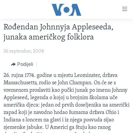
Linkovi
Pređi
na
Rođendan Johnnyja Appleseeda,
glavni
TV PROGRAM
sadržaj
junaka američkog folklora
VIDEO
Pređi
na
26 septembar, 2008
FOTOGRAFIJE DANA
glavnu
VIJESTI
Podijeli
navigaciju
Idi
NAUKA I TEHNOLOGIJA
SJEDINJENE AMERIČKE DRŽAVE
26. rujna 1774. godine u mjestu Leominster, država
na
Massachusetts, rodio se John Champan. On će se s
SPECIJALNI PROJEKTI
BOSNA I HERCEGOVINA
pretragu
vremenom proslaviti kao pučki junak po imenu Johnny
KORUPCIJA
SVIJET
Appleseed, legenda o kojoj u brojnim školama uče
američka djeca: jedan od prvih doseljenika na američki
SLOBODA MEDIJA
zapad koji je navodno hodao šumama država Ohio i
ŽENSKA STRANA
Indiana s loncem na glavi i iz njega posvuda sijao
sjemenke jabuke. U Americi ga štuju kao ranog
IZBJEGLIČKA STRANA