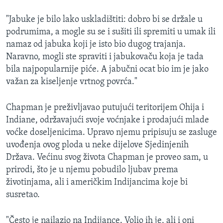
"Jabuke je bilo lako uskladištiti: dobro bi se držale u
podrumima, a mogle su se i sušiti ili spremiti u umak ili
namaz od jabuka koji je isto bio dugog trajanja.
Naravno, mogli ste spraviti i jabukovaču koja je tada
bila najpopularnije piće. A jabučni ocat bio im je jako
važan za kiseljenje vrtnog povrća."
Chapman je preživljavao putujući teritorijem Ohija i
Indiane, održavajući svoje voćnjake i prodajući mlade
voćke doseljenicima. Upravo njemu pripisuju se zasluge
uvođenja ovog ploda u neke dijelove Sjedinjenih
Država. Većinu svog života Chapman je proveo sam, u
prirodi, što je u njemu pobudilo ljubav prema
životinjama, ali i američkim Indijancima koje bi
susretao.
"Često je nailazio na Indijance. Volio ih je, ali i oni