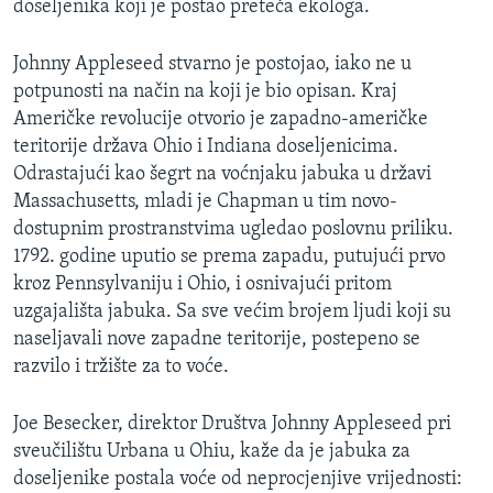
doseljenika koji je postao preteča ekologa.
MAGAZIN
O GLASU AMERIKE
Johnny Appleseed stvarno je postojao, iako ne u
potpunosti na način na koji je bio opisan. Kraj
Learning English
Američke revolucije otvorio je zapadno-američke
teritorije država Ohio i Indiana doseljenicima.
Odrastajući kao šegrt na voćnjaku jabuka u državi
PRATITE NAS
Massachusetts, mladi je Chapman u tim novo-
dostupnim prostranstvima ugledao poslovnu priliku.
1792. godine uputio se prema zapadu, putujući prvo
Jezici
kroz Pennsylvaniju i Ohio, i osnivajući pritom
uzgajališta jabuka. Sa sve većim brojem ljudi koji su
naseljavali nove zapadne teritorije, postepeno se
razvilo i tržište za to voće.
Joe Besecker, direktor Društva Johnny Appleseed pri
sveučilištu Urbana u Ohiu, kaže da je jabuka za
doseljenike postala voće od neprocjenjive vrijednosti: