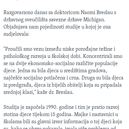
MAGAZIN
Razgovaramo danas sa doktoricom Naomi Breslau s
O GLASU AMERIKE
državnog sveučilišta savezne države Michigan.
Objašnjava nam pojedinosti studije u kojoj je ona
Learning English
sudjelovala:
PRATITE NAS
"Proučili smo vezu između niske porođajne težine i
psihološkog razvoja u školskoj dobi. Koncentrirali smo
se na dvije ekonomsko-socijalno različite populacije
djece. Jedna su bila djeca u središtima gradova,
Jezici
najčešće socijalno potlačena i crna. Druga su bila djeca
iz predgrađa, djeca iz bijelih obitelji koja su pripadala
srednjoj klasi," kaže dr. Breslau.
Studija je započela 1990. godine i tim je pratio razvoj
stotina djece tijekom 15 godina. Majke i nastavnici u
školama bili su glavni izvor informacija o toj djeci koja