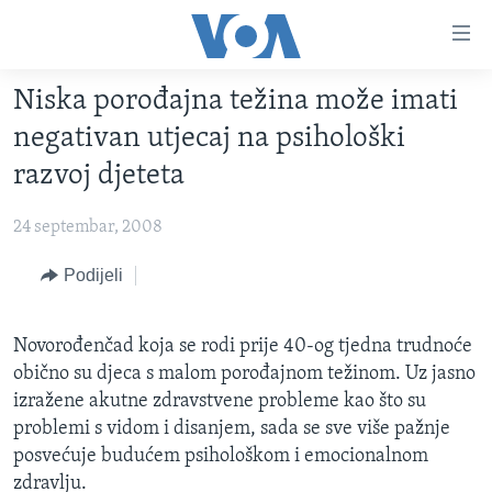
Linkovi
Pređi
na
Niska porođajna težina može imati
glavni
TV PROGRAM
sadržaj
negativan utjecaj na psihološki
VIDEO
Pređi
razvoj djeteta
na
FOTOGRAFIJE DANA
glavnu
24 septembar, 2008
VIJESTI
navigaciju
Idi
NAUKA I TEHNOLOGIJA
Podijeli
SJEDINJENE AMERIČKE DRŽAVE
na
SPECIJALNI PROJEKTI
BOSNA I HERCEGOVINA
pretragu
Novorođenčad koja se rodi prije 40-og tjedna trudnoće
KORUPCIJA
SVIJET
obično su djeca s malom porođajnom težinom. Uz jasno
SLOBODA MEDIJA
izražene akutne zdravstvene probleme kao što su
problemi s vidom i disanjem, sada se sve više pažnje
ŽENSKA STRANA
posvećuje budućem psihološkom i emocionalnom
IZBJEGLIČKA STRANA
zdravlju.