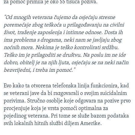
za pomoć primila je oko 55 tisuća poziva.
MAGAZIN
O GLASU AMERIKE
"Od mnogih veterana čujemo da osjećaju stresne
poremećaje zbog teškoća u prilagođavanju na civilni
Learning English
život, traženje zaposlenja i intimne odnose. Dosta ih
ima problema s drogama, neki nam se javljaju zbog
noćnih mora. Nekima je teško kontrolirati srdžbu.
PRATITE NAS
Teško im je prilagoditi se društvu. Na poslu im ne ide
dobro, obitelj je na njih ljuta, osjećaju se na neki način
bezvrijedni, i treba im pomoć."
Jezici
Evo kako ta otvorena telefonska linija funkcionira, kad
se veterani jave da bi razgovarali o svojim suicidalnim
porivima. Stručno osoblje koje odgovara na pozive prvo
procjenjuje koja je vrsta pomoći optimalna za
pojedinog veterana. Pri tome se služe bazom podataka
svih lokalnih hitnih službi diljem Amerike.