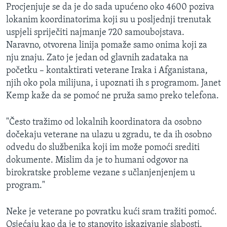
Procjenjuje se da je do sada upućeno oko 4600 poziva
lokanim koordinatorima koji su u posljednji trenutak
uspjeli spriječiti najmanje 720 samoubojstava.
Naravno, otvorena linija pomaže samo onima koji za
nju znaju. Zato je jedan od glavnih zadataka na
početku – kontaktirati veterane Iraka i Afganistana,
njih oko pola milijuna, i upoznati ih s programom. Janet
Kemp kaže da se pomoć ne pruža samo preko telefona.
"Često tražimo od lokalnih koordinatora da osobno
dočekaju veterane na ulazu u zgradu, te da ih osobno
odvedu do službenika koji im može pomoći srediti
dokumente. Mislim da je to humani odgovor na
birokratske probleme vezane s učlanjenjenjem u
program."
Neke je veterane po povratku kući sram tražiti pomoć.
Osjećaju kao da je to stanovito iskazivanje slabosti.