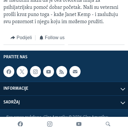
se međutim slažu da je ova otvorena linija za
psihijatrijsku pomoć dobar početak. Naši su veterani
prošli kroz puno toga - kaže Janet Kemp - i zaslužuju
svu pozornost i njegu koju im možemo pružiti.
Podijeli
Follow us
PRATITE NAS
INFORMACIJE
SADRŽAJ
Sva prava zadržana. Glas Amerike © 2026 Glas Amerike:
bosnian-service@voanews.com