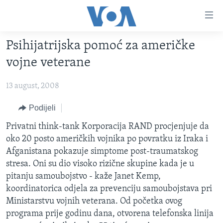
Linkovi
Pređi
na
Psihijatrijska pomoć za američke
glavni
TV PROGRAM
sadržaj
vojne veterane
VIDEO
Pređi
na
13 august, 2008
FOTOGRAFIJE DANA
glavnu
VIJESTI
Podijeli
navigaciju
Idi
NAUKA I TEHNOLOGIJA
SJEDINJENE AMERIČKE DRŽAVE
Privatni think-tank Korporacija RAND procjenjuje da
na
oko 20 posto američkih vojnika po povratku iz Iraka i
SPECIJALNI PROJEKTI
BOSNA I HERCEGOVINA
pretragu
Afganistana pokazuje simptome post-traumatskog
KORUPCIJA
SVIJET
stresa. Oni su dio visoko rizične skupine kada je u
pitanju samoubojstvo - kaže Janet Kemp,
SLOBODA MEDIJA
koordinatorica odjela za prevenciju samoubojstava pri
ŽENSKA STRANA
Ministarstvu vojnih veterana. Od početka ovog
programa prije godinu dana, otvorena telefonska linija
IZBJEGLIČKA STRANA