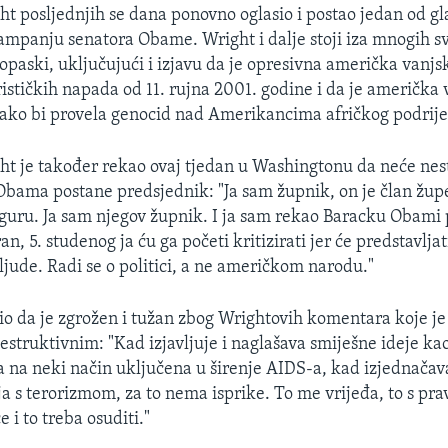
ht posljednjih se dana ponovno oglasio i postao jedan od gl
mpanju senatora Obame. Wright i dalje stoji iza mnogih sv
opaski, uključujući i izjavu da je opresivna američka vanjs
rističkih napada od 11. rujna 2001. godine i da je američka 
ako bi provela genocid nad Amerikancima afričkog podrije
ht je također rekao ovaj tjedan u Washingtonu da neće nest
Obama postane predsjednik: "Ja sam župnik, on je član žup
guru. Ja sam njegov župnik. I ja sam rekao Baracku Obami 
n, 5. studenog ja ću ga početi kritizirati jer će predstavljat
ljude. Radi se o politici, a ne američkom narodu."
io da je zgrožen i tužan zbog Wrightovih komentara koje j
estruktivnim: "Kad izjavljuje i naglašava smiješne ideje kao
 na neki način uključena u širenje AIDS-a, kad izjednača
ja s terorizmom, za to nema isprike. To me vrijeđa, to s pr
i to treba osuditi."