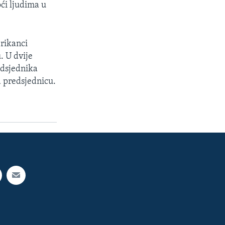
ći ljudima u
rikanci
. U dvije
redsjednika
a predsjednicu.