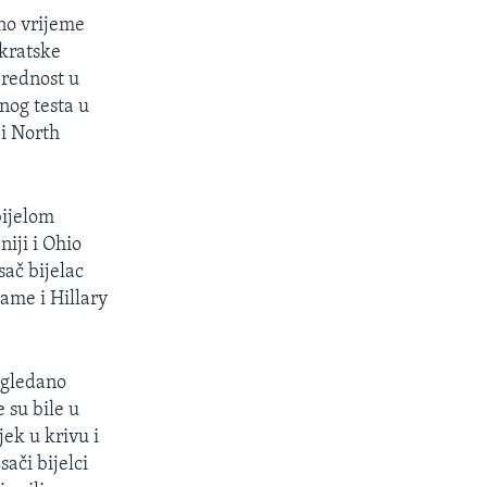
no vrijeme
kratske
prednost u
og testa u
i North
bijelom
iji i Ohio
sač bijelac
ame i Hillary
o gledano
 su bile u
ek u krivu i
ači bijelci