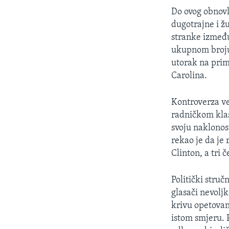
Do ovog obnovl
dugotrajne i 
stranke između
ukupnom broju
utorak na pri
Carolina.
Kontroverza ve
radničkom klas
svoju naklonost
rekao je da je
Clinton, a tri
Politički struč
glasači nevolj
krivu opetovan
istom smjeru. 