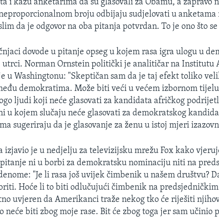
šta i kažu anketarima da su glasovali za Obamu, a zapravo ni
 neproporcionalnom broju odbijaju sudjelovati u anketama
slim da je odgovor na oba pitanja potvrdan. To je ono što se
njaci dovode u pitanje opseg u kojem rasa igra ulogu u d
 utrci. Norman Ornstein politički je analitičar na Institut
je u Washingtonu: "Skeptičan sam da je taj efekt toliko ve
eđu demokratima. Može biti veći u većem izbornom tijelu,
ogo ljudi koji neće glasovati za kandidata afričkog podrije
ni u kojem slučaju neće glasovati za demokratskog kandid
ma sugeriraju da je glasovanje za ženu u istoj mjeri izazovn
izjavio je u nedjelju za televizijsku mrežu Fox kako vjeruj
o pitanje ni u borbi za demokratsku nominaciju niti na pre
denome: "Je li rasa još uvijek čimbenik u našem društvu? D
oriti. Hoće li to biti odlučujući čimbenik na predsjednički
tno uvjeren da Amerikanci traže nekog tko će riješiti njih
o neće biti zbog moje rase. Bit će zbog toga jer sam učinio 