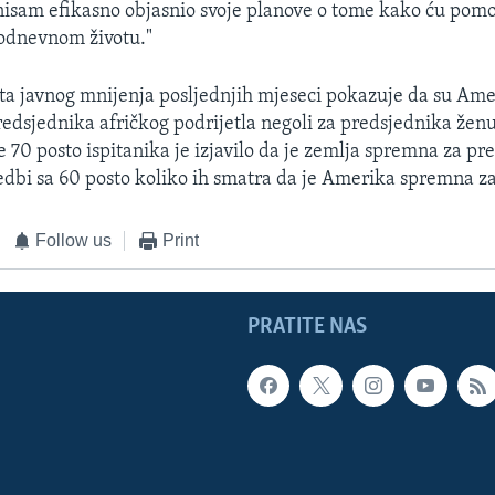
nisam efikasno objasnio svoje planove o tome kako ću pomo
odnevnom životu."
a javnog mnijenja posljednjih mjeseci pokazuje da su Ame
redsjednika afričkog podrijetla negoli za predsjednika ženu
e 70 posto ispitanika je izjavilo da je zemlja spremna za p
edbi sa 60 posto koliko ih smatra da je Amerika spremna z
Follow us
Print
PRATITE NAS