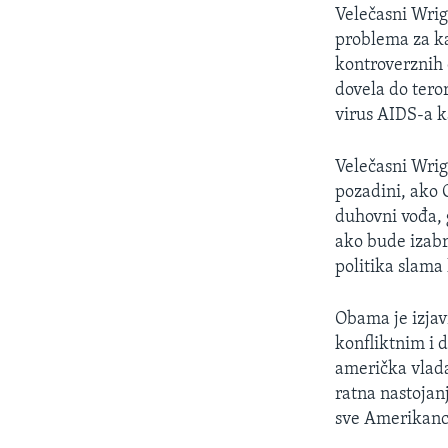
MAGAZIN
Velečasni Wrig
O GLASU AMERIKE
problema za ka
kontroverznih 
dovela do tero
virus AIDS-a k
Velečasni Wrig
pozadini, ako 
duhovni vođa, 
ako bude izabra
politika slama 
Obama je izjav
konfliktnim i d
američka vlada
ratna nastojan
sve Amerikance 