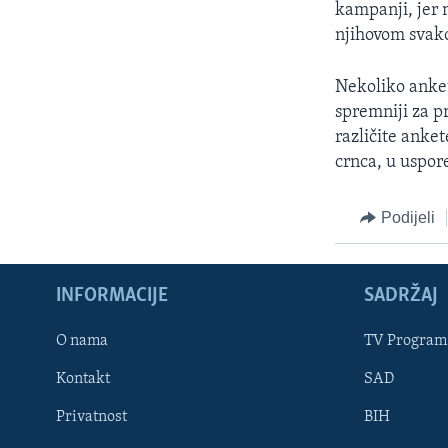
kampanji, jer 
njihovom svak
Nekoliko anket
spremniji za p
različite anket
crnca, u uspor
Podijeli
INFORMACIJE
SADRŽAJ
Learning English
O nama
TV Program
Kontakt
SAD
PRATITE NAS
Privatnost
BIH