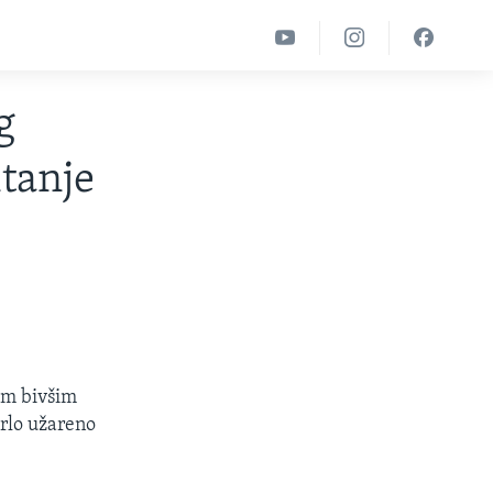
g
itanje
im bivšim
rlo užareno