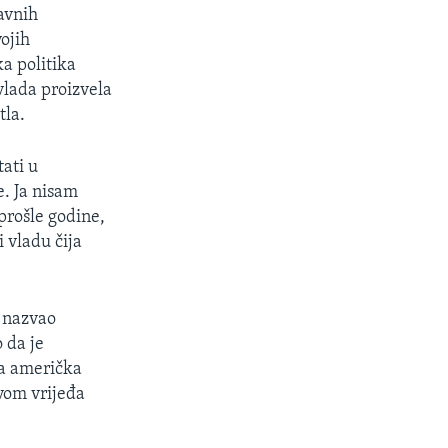
avnih
ojih
ka politika
vlada proizvela
tla.
ati u
e. Ja nisam
prošle godine,
i vladu čija
e nazvao
 da je
va američka
avom vrijeđa