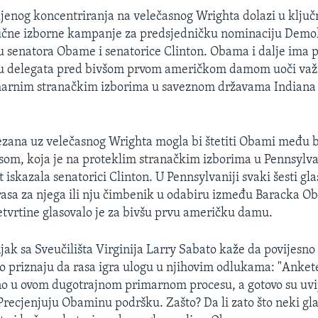
jenog koncentriranja na velečasnog Wrighta dolazi u ključ
žučne izborne kampanje za predsjedničku nominaciju Demo
 senatora Obame i senatorice Clinton. Obama i dalje ima 
 delegata pred bivšom prvom američkom damom uoči važn
marnim stranačkim izborima u saveznom državama Indiana 
zana uz velečasnog Wrighta mogla bi štetiti Obami među 
om, koja je na proteklim stranačkim izborima u Pennsylvan
 iskazala senatorici Clinton. U Pennsylvaniji svaki šesti gla
 rasa za njega ili nju čimbenik u odabiru između Baracka Ob
 četvrtine glasovalo je za bivšu prvu američku damu.
njak sa Sveučilišta Virginija Larry Sabato kaže da povijesn
ko priznaju da rasa igra ulogu u njihovim odlukama: "Ankete
o u ovom dugotrajnom primarnom procesu, a gotovo su uvij
Precjenjuju Obaminu podršku. Zašto? Da li zato što neki glas