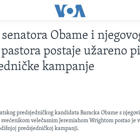
senatora Obame i njegovo
 pastora postaje užareno p
jedničke kampanje
tskog predsjedničkog kandidata Baracka Obame s njegov
 svećenikom velečasnim Jeremiahom Wrightom postao je v
odišnjoj predsjedničkoj kampanji.