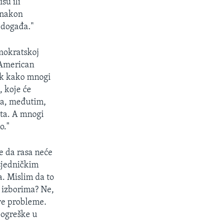
su ili
 nakon
 događa."
emokratskoj
u American
lik kako mnogi
 koje će
tla, međutim,
ata. A mnogi
o."
e da rasa neće
dsjedničkim
a. Mislim da to
m izborima? Ne,
ove probleme.
pogreške u