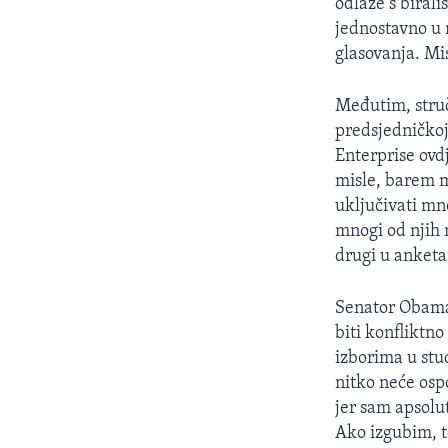
odlaze s birali
jednostavno u
glasovanja. Mi
Međutim, struč
predsjedničkoj
Enterprise ovd
misle, barem m
uključivati mn
mnogi od njih 
drugi u anketa
Senator Obama 
biti konfliktn
izborima u stu
nitko neće osp
jer sam apsolu
Ako izgubim, t