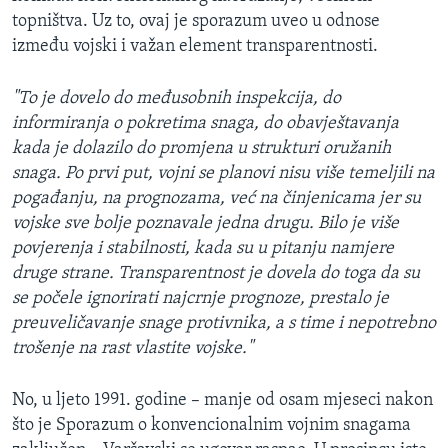
topništva. Uz to, ovaj je sporazum uveo u odnose
između vojski i važan element transparentnosti.
"To je dovelo do međusobnih inspekcija, do
informiranja o pokretima snaga, do obavještavanja
kada je dolazilo do promjena u strukturi oružanih
snaga. Po prvi put, vojni se planovi nisu više temeljili na
pogađanju, na prognozama, već na činjenicama jer su
vojske sve bolje poznavale jedna drugu. Bilo je više
povjerenja i stabilnosti, kada su u pitanju namjere
druge strane. Transparentnost je dovela do toga da su
se počele ignorirati najcrnje prognoze, prestalo je
preuveličavanje snage protivnika, a s time i nepotrebno
trošenje na rast vlastite vojske."
No, u ljeto 1991. godine – manje od osam mjeseci nakon
što je Sporazum o konvencionalnim vojnim snagama