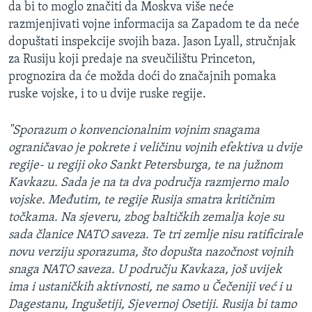
da bi to moglo značiti da Moskva više neće
razmjenjivati vojne informacija sa Zapadom te da neće
dopuštati inspekcije svojih baza. Jason Lyall, stručnjak
za Rusiju koji predaje na sveučilištu Princeton,
prognozira da će možda doći do značajnih pomaka
ruske vojske, i to u dvije ruske regije.
"Sporazum o konvencionalnim vojnim snagama
ograničavao je pokrete i veličinu vojnih efektiva u dvije
regije- u regiji oko Sankt Petersburga, te na južnom
Kavkazu. Sada je na ta dva područja razmjerno malo
vojske. Međutim, te regije Rusija smatra kritičnim
točkama. Na sjeveru, zbog baltičkih zemalja koje su
sada članice NATO saveza. Te tri zemlje nisu ratificirale
novu verziju sporazuma, što dopušta nazočnost vojnih
snaga NATO saveza. U području Kavkaza, još uvijek
ima i ustaničkih aktivnosti, ne samo u Čečeniji već i u
Dagestanu, Ingušetiji, Sjevernoj Osetiji. Rusija bi tamo