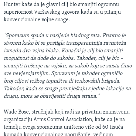
Hunter kaže da je glavni cilj bio smanjiti ogromnu
MAGAZIN
superiornost Varšavskog ugovora kada su u pitanju
O GLASU AMERIKE
konvencionalne vojne snage.
Learning English
"Sporazum spada u nasljeđe hladnog rata. Prvotno je
stvoren kako bi se postigla transparentnija ravnoteža
PRATITE NAS
između dva vojna bloka. Konačni je cilj bio smanjiti
mogućnost da dođe do sukoba. Također, cilj je bio –
smanjiti trošenje na vojsku, za sukob koji se zaista činio
sve nevjerojatnijim. Sporazum je također ograničio
Jezici
broj ciljevi teškog topništva ili tenkovskih brigada.
Također, kada se snage premještaju s jedne lokacije na
drugu, mora se obavijestiti druga strana."
Wade Bose, stručnjak koji radi za privatnu znanstvenu
organizaciju Arms Control Association, kaže da je na
temelju ovoga sporazuma uništeno više od 60 tisuća
komada konvencionalnog naoružanje, većinom