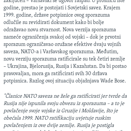
zaključen – Varšavski se ugovor raspao. U prosincu iste
godine, prestao je postojati i Sovjetski savez. Krajem
1999. godine, države potpisnice ovog sporazuma
odlučile su revidirati dokument kako bi bolje
odražavao novu stvarnost. Nova verzija sporazuma
nameće ograničenja svakoj od vojski – dok je prvotni
sporazum ograničavao oružane efektive dvaju vojnih
saveza, NATO-a i Varšavskog sporazuma. Međutim,
novu verziju sporazuma ratificirale su tek četiri zemlje
– Ukrajina, Bjelorusija, Rusija i Kazahstan. Da bi postao
pravovaljan, mora ga ratificirati svih 30 država
potpisnica. Razlog ovoj situaciju objašnjava Wade Bose.
"Članice NATO saveza ne žele ga ratificirati jer tvrde da
Rusija nije ispunila svoju obvezu iz sporazuma – a to je
povlačenje svoje vojske iz Gruzije i Moldavije, što je
obećala 1999. NATO ratifikaciju uvjetuje ruskim
povlačenjem iz ove dvije zemlje. Rusija je postigla