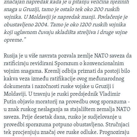
značajan napredak kada je u pitanju veličina njezinih
snaga u Gruziji, tamo je ostalo tek oko 200 ruskih
vojnika. U Moldaviji je napredak manji. Povlačenje je
obustavljeno 2004. Tamo je oko 1200 ruskih vojnika
koji uglavnom čuvaju skladišta streljiva i druge vojne
opreme."
Rusija je u više navrata pozvala zemlje NATO saveza da
ratificiraju revidirani Sporazum o konvencionalnim
vojnim snagama. Kremlj odbija priznati da postoji bilo
kakva veza između ratifikacije ovog međunarodnog
dokumenta i nazočnosti ruske vojske u Gruziji i
Moldaviji. U travnju je ruski predsjednik Vladimir
Putin objavio moratorij na provedbu ovog sporazuma -
u znak ruskog neslaganja sa stajalištem zemalja NATO
saveza. Prije desetak dana, rusko je sudjelovanje u
provedbi sporazuma potpuno obustavljeno. Stručnjaci
tek procjenjuju značaj ove ruske odluke. Prognoziraju