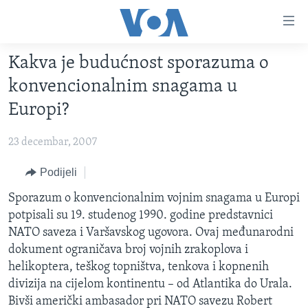
Linkovi
Pređi
na
Kakva je budućnost sporazuma o
glavni
TV PROGRAM
sadržaj
konvencionalnim snagama u
VIDEO
Pređi
Europi?
na
FOTOGRAFIJE DANA
glavnu
23 decembar, 2007
VIJESTI
navigaciju
Idi
NAUKA I TEHNOLOGIJA
Podijeli
SJEDINJENE AMERIČKE DRŽAVE
na
SPECIJALNI PROJEKTI
Sporazum o konvencionalnim vojnim snagama u Europi
BOSNA I HERCEGOVINA
pretragu
potpisali su 19. studenog 1990. godine predstavnici
KORUPCIJA
SVIJET
NATO saveza i Varšavskog ugovora. Ovaj međunarodni
SLOBODA MEDIJA
dokument ograničava broj vojnih zrakoplova i
helikoptera, teškog topništva, tenkova i kopnenih
ŽENSKA STRANA
divizija na cijelom kontinentu – od Atlantika do Urala.
IZBJEGLIČKA STRANA
Bivši američki ambasador pri NATO savezu Robert