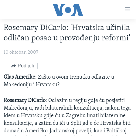
Linkovi
Pređi
na
Rosemary DiCarlo: 'Hrvatska učinila
glavni
TV PROGRAM
sadržaj
odličan posao u provođenju reformi'
VIDEO
Pređi
na
10 oktobar, 2007
FOTOGRAFIJE DANA
glavnu
VIJESTI
Podijeli
navigaciju
Idi
NAUKA I TEHNOLOGIJA
SJEDINJENE AMERIČKE DRŽAVE
Glas Amerike
: Zašto u ovom trenutku odlazite u
na
Makedoniju i Hrvatsku?
SPECIJALNI PROJEKTI
BOSNA I HERCEGOVINA
pretragu
KORUPCIJA
SVIJET
Rosemary DiCarlo
: Odlazim u regiju gdje ću posjetiti
Makedoniju, radi bilateralnih konzultacija, nakon toga
SLOBODA MEDIJA
idem u Hrvatsku gdje ću u Zagrebu imati bilateralne
ŽENSKA STRANA
konsultacije, a zatim ću ići u Split gdje će Hrvatska biti
IZBJEGLIČKA STRANA
domaćin Američko-Jadranskoj povelji, kao i Baltičkoj