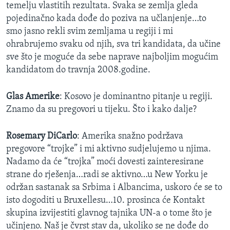
temelju vlastitih rezultata. Svaka se zemlja gleda
pojedinačno kada dođe do poziva na učlanjenje…to
smo jasno rekli svim zemljama u regiji i mi
ohrabrujemo svaku od njih, sva tri kandidata, da učine
sve što je moguće da sebe naprave najboljim mogućim
kandidatom do travnja 2008.godine.
Glas Amerike
: Kosovo je dominantno pitanje u regiji.
Znamo da su pregovori u tijeku. Što i kako dalje?
Rosemary DiCarlo
: Amerika snažno podržava
pregovore “trojke” i mi aktivno sudjelujemo u njima.
Nadamo da će “trojka” moći dovesti zainteresirane
strane do rješenja…radi se aktivno…u New Yorku je
održan sastanak sa Srbima i Albancima, uskoro će se to
isto dogoditi u Bruxellesu…10. prosinca će Kontakt
skupina izvijestiti glavnog tajnika UN-a o tome što je
učinjeno. Naš je čvrst stav da, ukoliko se ne dođe do