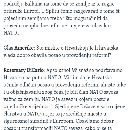
području Balkana na tome da se zemlje iz te regije
pridruže Europi. U Splitu ćemo razgovarati o tome št
pojedinim zemljama treba i što mogu učiniti da
provedu neophodne reforme i uvjete za ulazak u
NATO…
Glas Amerike
: Što mislite o Hrvatskoj? Je li hrvatska
vlada dobro obavila posao u provođenju reformi?
Rosemary DiCarlo
: Apsolutno! Mi snažno podržavamo
Hrvatsku na putu u NATO. Mislim da je Hrvatska
učinila odličan posao u provođenju reformi, ali isto tako
i u objašnjavanju zbog čega je biti član NATO saveza
važno za zemlju. NATO je savez u kojem postoje
zajedničke vrijednosti. Sjedinjene Države visoko cijene
članstvu u NATO-u, jer to je središnje mjesto u
sigurnosnoj suradnji s Europom. Obavljamo dobar
posao u transformaciji NATO saveza kako bi se ta