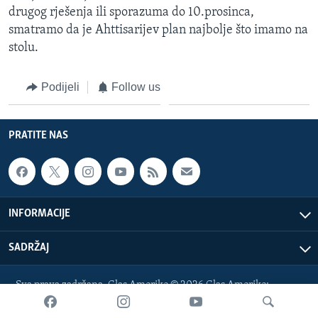
drugog rješenja ili sporazuma do 10.prosinca,
smatramo da je Ahttisarijev plan najbolje što imamo na
stolu.
Podijeli
Follow us
PRATITE NAS
INFORMACIJE
SADRŽAJ
Sva prava zadržana. Glas Amerike © 2026 Glas Amerike:
bosnian-service@voanews.com