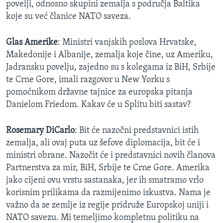
povelji, odnosno skupini zemalja s područja Baltika
MAGAZIN
koje su već članice NATO saveza.
O GLASU AMERIKE
Glas Amerike
: Ministri vanjskih poslova Hrvatske,
Learning English
Makedonije i Albanije, zemalja koje čine, uz Ameriku,
Jadransku povelju, zajedno su s kolegama iz BiH, Srbije
te Crne Gore, imali razgovor u New Yorku s
PRATITE NAS
pomoćnikom državne tajnice za europska pitanja
Danielom Friedom. Kakav će u Splitu biti sastav?
Jezici
Rosemary DiCarlo
: Bit će nazočni predstavnici istih
zemalja, ali ovaj puta uz šefove diplomacija, bit će i
ministri obrane. Nazočit će i predstavnici novih članova
Partnerstva za mir, BiH, Srbije te Crne Gore. Amerika
jako cijeni ovu vrstu sastanaka, jer ih smatramo vrlo
korisnim prilikama da razmijenimo iskustva. Nama je
važno da se zemlje iz regije pridruže Europskoj uniji i
NATO savezu. Mi temeljimo kompletnu politiku na