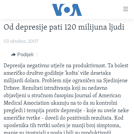
Linkovi
Pređi
na
Od depresije pati 120 milijuna ljudi
glavni
TV PROGRAM
sadržaj
03 oktobar, 2007
VIDEO
Pređi
na
FOTOGRAFIJE DANA
Podijeli
glavnu
VIJESTI
Depresija negativno utječe na produktivnost. Ta bolest
navigaciju
američko društvo godišnje 'košta' više desetaka
Idi
NAUKA I TEHNOLOGIJA
SJEDINJENE AMERIČKE DRŽAVE
milijardi dolara. Problem nije ograničen na Sjedinjene
na
SPECIJALNI PROJEKTI
BOSNA I HERCEGOVINA
Države. Rezultati istraživanja koji su nedavno
pretragu
objavljeni u stručnom časopisu Journal of American
KORUPCIJA
SVIJET
Medical Association ukazuju na to da su kontrolni
SLOBODA MEDIJA
pregledi i terapija protiv depresije - koje su uvele neke
ŽENSKA STRANA
američke tvrtke - doveli do pozitivnih rezultata. Kod
uposlenika tih tvrtki uočen je manji broj simptoma,
IZBJEGLIČKA STRANA
manje su izostajali s posla i bili su produktivniji.