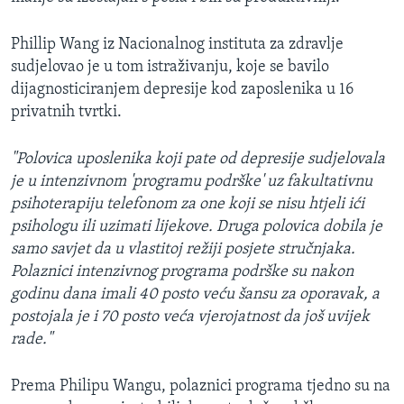
MAGAZIN
Phillip Wang iz Nacionalnog instituta za zdravlje
O GLASU AMERIKE
sudjelovao je u tom istraživanju, koje se bavilo
dijagnosticiranjem depresije kod zaposlenika u 16
Learning English
privatnih tvrtki.
PRATITE NAS
"Polovica uposlenika koji pate od depresije sudjelovala
je u intenzivnom 'programu podrške' uz fakultativnu
psihoterapiju telefonom za one koji se nisu htjeli ići
psihologu ili uzimati lijekove. Druga polovica dobila je
Jezici
samo savjet da u vlastitoj režiji posjete stručnjaka.
Polaznici intenzivnog programa podrške su nakon
godinu dana imali 40 posto veću šansu za oporavak, a
postojala je i 70 posto veća vjerojatnost da još uvijek
rade."
Prema Philipu Wangu, polaznici programa tjedno su na