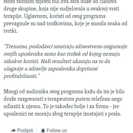
svom radnom mjestu bili dva sata duže od članova
druge skupine, koja nije sudjelovala u ovakvoj vrsti
terapije. Uglavnom, koristi od ovog programa
prevagnule su nad troškovima, koje je snosila svaka od
tvrtki.
"Trenutno, poslodavci smatraju zdravstveno osiguranje
svojih uposlenika samo kao trošak od kojeg nemaju
nikakve koristi. Naši rezultati ukazuju na to da
ulaganje u zdravlje zaposlenika doprinosi
profitabilnosti."
Mnogi od sudionika ovog programa kažu da im je bilo
draže razgovarati s terapeutom putem telefona nego
odlaziti k njemu. To je također bolje i za firmu - jer
uposlenici ne moraju zbog terapije izostajati s posla.
Podijeli
Follow us