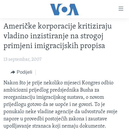
Linkovi
Pređi
na
Američke korporacije kritiziraju
glavni
TV PROGRAM
sadržaj
vladino inzistiranje na strogoj
VIDEO
Pređi
primjeni imigracijskih propisa
na
FOTOGRAFIJE DANA
glavnu
13 septembar, 2007
VIJESTI
navigaciju
Idi
NAUKA I TEHNOLOGIJA
Podijeli
SJEDINJENE AMERIČKE DRŽAVE
na
SPECIJALNI PROJEKTI
Nakon što je prije nekoliko mjeseci Kongres odbio
BOSNA I HERCEGOVINA
pretragu
ambiciozni prijedlog predsjednika Busha za
KORUPCIJA
SVIJET
reorganizaciju imigracijskog sustava, o novom
SLOBODA MEDIJA
prijedlogu gotovo da se uopće i ne govori. To je
ponukalo neke vladine agencije da udvostruče svoje
ŽENSKA STRANA
napore u provedbi postojećih zakona i zaustave
IZBJEGLIČKA STRANA
upošljavanje stranaca koji nemaju dokumente.