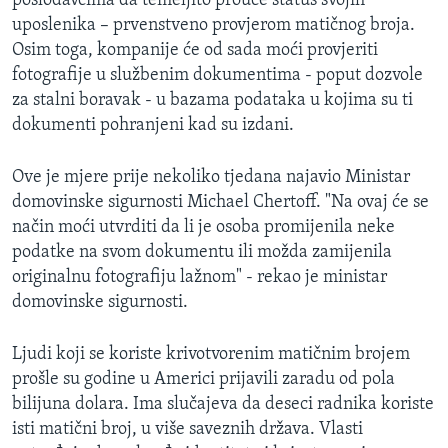
poslodavcima da temeljito prouče status svojih
uposlenika – prvenstveno provjerom matičnog broja.
Osim toga, kompanije će od sada moći provjeriti
fotografije u službenim dokumentima - poput dozvole
za stalni boravak - u bazama podataka u kojima su ti
dokumenti pohranjeni kad su izdani.
Ove je mjere prije nekoliko tjedana najavio Ministar
domovinske sigurnosti Michael Chertoff. "Na ovaj će se
način moći utvrditi da li je osoba promijenila neke
podatke na svom dokumentu ili možda zamijenila
originalnu fotografiju lažnom" - rekao je ministar
domovinske sigurnosti.
Ljudi koji se koriste krivotvorenim matičnim brojem
prošle su godine u Americi prijavili zaradu od pola
bilijuna dolara. Ima slučajeva da deseci radnika koriste
isti matični broj, u više saveznih država. Vlasti