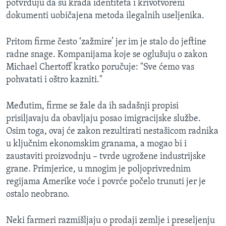
potvrđuju da su krađa identiteta i krivotvoreni
dokumenti uobičajena metoda ilegalnih useljenika.
Pritom firme često ‘zažmire’ jer im je stalo do jeftine
radne snage. Kompanijama koje se oglušuju o zakon
Michael Chertoff kratko poručuje: "Sve ćemo vas
pohvatati i oštro kazniti."
Međutim, firme se žale da ih sadašnji propisi
prisiljavaju da obavljaju posao imigracijske službe.
Osim toga, ovaj će zakon rezultirati nestašicom radnika
u ključnim ekonomskim granama, a mogao bi i
zaustaviti proizvodnju – tvrde ugrožene industrijske
grane. Primjerice, u mnogim je poljoprivrednim
regijama Amerike voće i povrće počelo trunuti jer je
ostalo neobrano.
Neki farmeri razmišljaju o prodaji zemlje i preseljenju