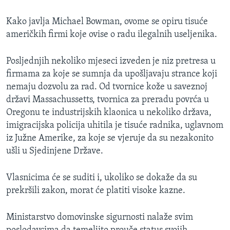
MAGAZIN
Kako javlja Michael Bowman, ovome se opiru tisuće
O GLASU AMERIKE
američkih firmi koje ovise o radu ilegalnih useljenika.
Learning English
Posljednjih nekoliko mjeseci izveden je niz pretresa u
firmama za koje se sumnja da upošljavaju strance koji
PRATITE NAS
nemaju dozvolu za rad. Od tvornice kože u saveznoj
državi Massachussetts, tvornica za preradu povrća u
Oregonu te industrijskih klaonica u nekoliko država,
imigracijska policija uhitila je tisuće radnika, uglavnom
Jezici
iz Južne Amerike, za koje se vjeruje da su nezakonito
ušli u Sjedinjene Države.
Vlasnicima će se suditi i, ukoliko se dokaže da su
prekršili zakon, morat će platiti visoke kazne.
Ministarstvo domovinske sigurnosti nalaže svim