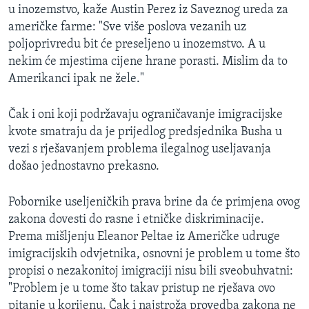
u inozemstvo, kaže Austin Perez iz Saveznog ureda za
američke farme: "Sve više poslova vezanih uz
poljoprivredu bit će preseljeno u inozemstvo. A u
nekim će mjestima cijene hrane porasti. Mislim da to
Amerikanci ipak ne žele."
Čak i oni koji podržavaju ograničavanje imigracijske
kvote smatraju da je prijedlog predsjednika Busha u
vezi s rješavanjem problema ilegalnog useljavanja
došao jednostavno prekasno.
Pobornike useljeničkih prava brine da će primjena ovog
zakona dovesti do rasne i etničke diskriminacije.
Prema mišljenju Eleanor Peltae iz Američke udruge
imigracijskih odvjetnika, osnovni je problem u tome što
propisi o nezakonitoj imigraciji nisu bili sveobuhvatni:
"Problem je u tome što takav pristup ne rješava ovo
pitanje u korijenu. Čak i najstroža provedba zakona ne