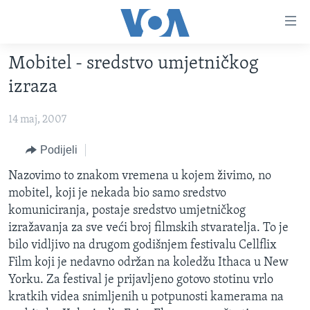
Linkovi
Pređi
na
Mobitel - sredstvo umjetničkog
glavni
TV PROGRAM
sadržaj
izraza
VIDEO
Pređi
na
14 maj, 2007
FOTOGRAFIJE DANA
glavnu
VIJESTI
Podijeli
navigaciju
Idi
NAUKA I TEHNOLOGIJA
SJEDINJENE AMERIČKE DRŽAVE
Nazovimo to znakom vremena u kojem živimo, no
na
mobitel, koji je nekada bio samo sredstvo
SPECIJALNI PROJEKTI
BOSNA I HERCEGOVINA
pretragu
komuniciranja, postaje sredstvo umjetničkog
KORUPCIJA
SVIJET
izražavanja za sve veći broj filmskih stvaratelja. To je
bilo vidljivo na drugom godišnjem festivalu Cellflix
SLOBODA MEDIJA
Film koji je nedavno održan na koledžu Ithaca u New
ŽENSKA STRANA
Yorku. Za festival je prijavljeno gotovo stotinu vrlo
kratkih videa snimljenih u potpunosti kamerama na
IZBJEGLIČKA STRANA