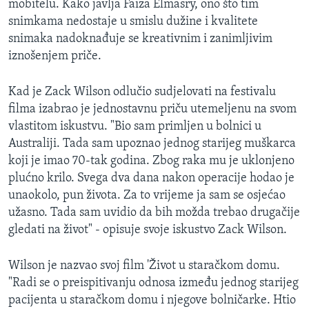
mobitelu. Kako javlja Faiza Elmasry, ono što tim
MAGAZIN
snimkama nedostaje u smislu dužine i kvalitete
O GLASU AMERIKE
snimaka nadoknađuje se kreativnim i zanimljivim
iznošenjem priče.
Learning English
Kad je Zack Wilson odlučio sudjelovati na festivalu
filma izabrao je jednostavnu priču utemeljenu na svom
PRATITE NAS
vlastitom iskustvu. "Bio sam primljen u bolnici u
Australiji. Tada sam upoznao jednog starijeg muškarca
koji je imao 70-tak godina. Zbog raka mu je uklonjeno
Jezici
plućno krilo. Svega dva dana nakon operacije hodao je
unaokolo, pun života. Za to vrijeme ja sam se osjećao
užasno. Tada sam uvidio da bih možda trebao drugačije
gledati na život" - opisuje svoje iskustvo Zack Wilson.
Wilson je nazvao svoj film 'Život u staračkom domu.
"Radi se o preispitivanju odnosa između jednog starijeg
pacijenta u staračkom domu i njegove bolničarke. Htio