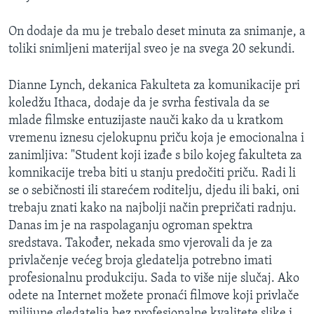
On dodaje da mu je trebalo deset minuta za snimanje, a
toliki snimljeni materijal sveo je na svega 20 sekundi.
Dianne Lynch, dekanica Fakulteta za komunikacije pri
koledžu Ithaca, dodaje da je svrha festivala da se
mlade filmske entuzijaste nauči kako da u kratkom
vremenu iznesu cjelokupnu priču koja je emocionalna i
zanimljiva: "Student koji izađe s bilo kojeg fakulteta za
komnikacije treba biti u stanju predočiti priču. Radi li
se o sebičnosti ili starećem roditelju, djedu ili baki, oni
trebaju znati kako na najbolji način prepričati radnju.
Danas im je na raspolaganju ogroman spektra
sredstava. Također, nekada smo vjerovali da je za
privlačenje većeg broja gledatelja potrebno imati
profesionalnu produkciju. Sada to više nije slučaj. Ako
odete na Internet možete pronaći filmove koji privlače
milijune gledatelja bez profesionalne kvalitete slike i