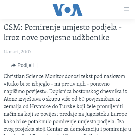
Linkovi
Pređi
na
CSM: Pomirenje umjesto podjela -
glavni
TV PROGRAM
sadržaj
kroz nove povjesne udžbenike
VIDEO
Pređi
na
14 mart, 2007
FOTOGRAFIJE DANA
glavnu
VIJESTI
Podijeli
navigaciju
Idi
NAUKA I TEHNOLOGIJA
SJEDINJENE AMERIČKE DRŽAVE
Christian Science Monitor donosi tekst pod naslovom
na
«Kako bi se izbjeglo - mi protiv njih - ponovno
SPECIJALNI PROJEKTI
BOSNA I HERCEGOVINA
pretragu
napišimo povijest». Dopisnica bostonskog dnevnika iz
KORUPCIJA
SVIJET
Atene izvještava o skupu više od 60 povjesničara iz
zemalja od Hrvatske do Turske koji žele promijeniti
SLOBODA MEDIJA
način na koji se povijest predaje na Jugoistoku Europe
ŽENSKA STRANA
kako bi se potaknulo pomirenje umjesto podjela. Iza
ovog projekta stoji Centar za demokraciju i pomirenje u
IZBJEGLIČKA STRANA