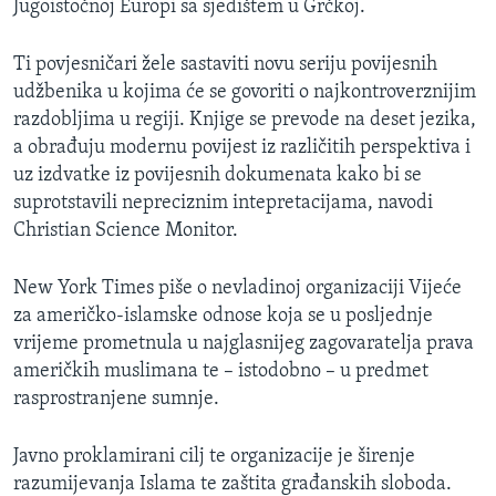
Jugoistočnoj Europi sa sjedištem u Grčkoj.
MAGAZIN
O GLASU AMERIKE
Ti povjesničari žele sastaviti novu seriju povijesnih
udžbenika u kojima će se govoriti o najkontroverznijim
Learning English
razdobljima u regiji. Knjige se prevode na deset jezika,
a obrađuju modernu povijest iz različitih perspektiva i
uz izdvatke iz povijesnih dokumenata kako bi se
PRATITE NAS
suprotstavili nepreciznim intepretacijama, navodi
Christian Science Monitor.
Jezici
New York Times piše o nevladinoj organizaciji Vijeće
za američko-islamske odnose koja se u posljednje
vrijeme prometnula u najglasnijeg zagovaratelja prava
američkih muslimana te – istodobno – u predmet
rasprostranjene sumnje.
Javno proklamirani cilj te organizacije je širenje
razumijevanja Islama te zaštita građanskih sloboda.