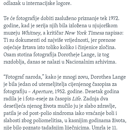
odlazak u internacijske logore.
Te će fotografije dobiti zasluženo priznanje tek 1972.
godine, kad je serija njih bila izložena u njujorškom
muzeju
Whitney
, a kritičar
New York Timesa
napisao:
Ti su dokumenti od najviše vrijednosti, jer prenose
osjećaje žrtava isto toliko koliko i činjenice zločina.
Osam stotina fotografija Dorotheje Lange, iz tog
razdoblja, danas se nalazi u Nacionalnim arhivima.
“Fotograf naroda,” kako je mnogi zovu, Dorothea Lange
je bila jedan od utemeljitelja cijenjenog časopisa za
fotografiju –
Aperture
, 1952. godine. Desetak godina
radila je i foto-eseje za časopis
Life
. Zadnja dva
desetljeća njenog života mučilo ju je slabo zdravlje,
patila je od post-polio sindroma iako vraćanje boli i
slabosti zbog poliomelitisa, u kasnijim godinama života,
nije bilo poznato tadašnjim liječnicima. Umrla je 11.