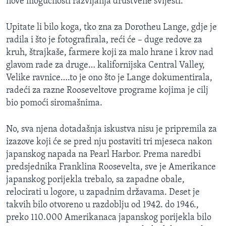
nove mogućnosti razvijanja društvene svijesti.
Upitate li bilo koga, tko zna za Dorotheu Lange, gdje je
radila i što je fotografirala, reći će – duge redove za
kruh, štrajkaše, farmere koji za malo hrane i krov nad
glavom rade za druge… kalifornijska Central Valley,
Velike ravnice….to je ono što je Lange dokumentirala,
radeći za razne Rooseveltove programe kojima je cilj
bio pomoći siromašnima.
No, sva njena dotadašnja iskustva nisu je pripremila za
izazove koji će se pred nju postaviti tri mjeseca nakon
japanskog napada na Pearl Harbor. Prema naredbi
predsjednika Franklina Roosevelta, sve je Amerikance
japanskog porijekla trebalo, sa zapadne obale,
relocirati u logore, u zapadnim državama. Deset je
takvih bilo otvoreno u razdoblju od 1942. do 1946.,
preko 110.000 Amerikanaca japanskog porijekla bilo