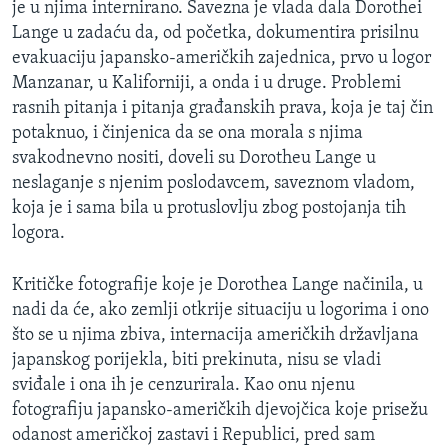
je u njima internirano. Savezna je vlada dala Dorothei
Lange u zadaću da, od početka, dokumentira prisilnu
evakuaciju japansko-američkih zajednica, prvo u logor
Manzanar, u Kaliforniji, a onda i u druge. Problemi
rasnih pitanja i pitanja građanskih prava, koja je taj čin
potaknuo, i činjenica da se ona morala s njima
svakodnevno nositi, doveli su Dorotheu Lange u
neslaganje s njenim poslodavcem, saveznom vladom,
koja je i sama bila u protuslovlju zbog postojanja tih
logora.
Kritičke fotografije koje je Dorothea Lange načinila, u
nadi da će, ako zemlji otkrije situaciju u logorima i ono
što se u njima zbiva, internacija američkih državljana
japanskog porijekla, biti prekinuta, nisu se vladi
sviđale i ona ih je cenzurirala. Kao onu njenu
fotografiju japansko-američkih djevojčica koje prisežu
odanost američkoj zastavi i Republici, pred sam