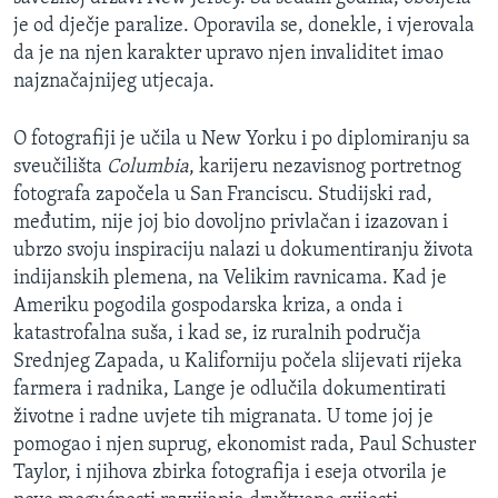
je od dječje paralize. Oporavila se, donekle, i vjerovala
da je na njen karakter upravo njen invaliditet imao
najznačajnijeg utjecaja.
O fotografiji je učila u New Yorku i po diplomiranju sa
sveučilišta
Columbia
, karijeru nezavisnog portretnog
fotografa započela u San Franciscu. Studijski rad,
međutim, nije joj bio dovoljno privlačan i izazovan i
ubrzo svoju inspiraciju nalazi u dokumentiranju života
indijanskih plemena, na Velikim ravnicama. Kad je
Ameriku pogodila gospodarska kriza, a onda i
katastrofalna suša, i kad se, iz ruralnih područja
Srednjeg Zapada, u Kaliforniju počela slijevati rijeka
farmera i radnika, Lange je odlučila dokumentirati
životne i radne uvjete tih migranata. U tome joj je
pomogao i njen suprug, ekonomist rada, Paul Schuster
Taylor, i njihova zbirka fotografija i eseja otvorila je