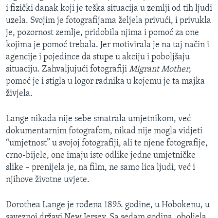
i fizički danak koji je teška situacija u zemlji od tih ljudi
uzela. Svojim je fotografijama željela privući, i privukla
je, pozornost zemlje, pridobila njima i pomoć za one
kojima je pomoć trebala. Jer motivirala je na taj način i
agencije i pojedince da stupe u akciju i poboljšaju
situaciju. Zahvaljujući fotografiji
Migrant Mother
,
pomoć je i stigla u logor radnika u kojemu je ta majka
živjela.
Lange nikada nije sebe smatrala umjetnikom, već
dokumentarnim fotografom, nikad nije mogla vidjeti
“umjetnost” u svojoj fotografiji, ali te njene fotografije,
crno-bijele, one imaju iste odlike jedne umjetničke
slike – prenijela je, na film, ne samo lica ljudi, već i
njihove životne uvjete.
Dorothea Lange je rođena 1895. godine, u Hobokenu, u
saveznoj državi New Jersey. Sa sedam godina, oboljela