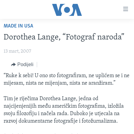
Linkovi
Pređi
na
MADE IN USA
glavni
TV PROGRAM
sadržaj
Dorothea Lange, “Fotograf naroda”
VIDEO
Pređi
na
13 mart, 2007
FOTOGRAFIJE DANA
glavnu
VIJESTI
Podijeli
navigaciju
Idi
NAUKA I TEHNOLOGIJA
SJEDINJENE AMERIČKE DRŽAVE
“Ruke k sebi! U ono sto fotografiram, ne uplićem se i ne
na
mijesam, nista ne mijenjam, nista ne aranžiram.”
SPECIJALNI PROJEKTI
BOSNA I HERCEGOVINA
pretragu
KORUPCIJA
SVIJET
Tim je riječima Dorothea Lange, jedna od
najcijenjenijih među američkim fotografima, izložila
SLOBODA MEDIJA
svoju filozofiju i načela rada. Duboko je utjecala na
ŽENSKA STRANA
razvoj dokumentarne fotografije i fotožurnalizma.
IZBJEGLIČKA STRANA