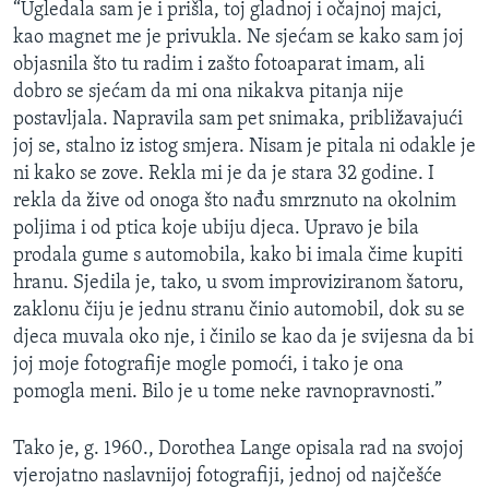
“Ugledala sam je i prišla, toj gladnoj i očajnoj majci,
MAGAZIN
kao magnet me je privukla. Ne sjećam se kako sam joj
O GLASU AMERIKE
objasnila što tu radim i zašto fotoaparat imam, ali
dobro se sjećam da mi ona nikakva pitanja nije
Learning English
postavljala. Napravila sam pet snimaka, približavajući
joj se, stalno iz istog smjera. Nisam je pitala ni odakle je
ni kako se zove. Rekla mi je da je stara 32 godine. I
PRATITE NAS
rekla da žive od onoga što nađu smrznuto na okolnim
poljima i od ptica koje ubiju djeca. Upravo je bila
prodala gume s automobila, kako bi imala čime kupiti
Jezici
hranu. Sjedila je, tako, u svom improviziranom šatoru,
zaklonu čiju je jednu stranu činio automobil, dok su se
djeca muvala oko nje, i činilo se kao da je svijesna da bi
joj moje fotografije mogle pomoći, i tako je ona
pomogla meni. Bilo je u tome neke ravnopravnosti.”
Tako je, g. 1960., Dorothea Lange opisala rad na svojoj
vjerojatno naslavnijoj fotografiji, jednoj od najčešće