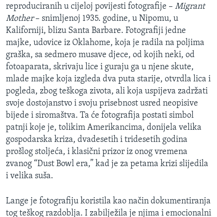
reproduciranih u cijeloj povijesti fotografije –
Migrant
Mother
– snimljenoj 1935. godine, u Nipomu, u
Kaliforniji, blizu Santa Barbare. Fotografiji jedne
majke, udovice iz Oklahome, koja je radila na poljima
graška, sa sedmero musave djece, od kojih neki, od
fotoaparata, skrivaju lice i guraju ga u njene skute,
mlade majke koja izgleda dva puta starije, otvrdla lica i
pogleda, zbog teškoga zivota, ali koja uspijeva zadržati
svoje dostojanstvo i svoju prisebnost usred neopisive
bijede i siromaštva. Ta će fotografija postati simbol
patnji koje je, tolikim Amerikancima, donijela velika
gospodarska kriza, dvadesetih i tridesetih godina
prošlog stoljeća, i klasični prizor iz onog vremena
zvanog “Dust Bowl era,” kad je za petama krizi slijedila
i velika suša.
Lange je fotografiju koristila kao način dokumentiranja
tog teškog razdoblja. I zabilježila je njima i emocionalni